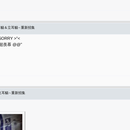
折耳貓＆立耳貓∼重新招集
RRY >"<
超羨慕 @@"
＆立耳貓∼重新招集