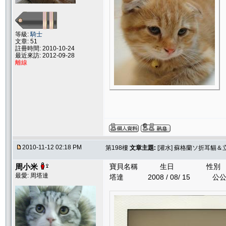
等級:
騎士
文章: 51
註冊時間: 2010-10-24
最近來訪: 2012-09-28
離線
2010-11-12 02:18 PM
第198樓
文章主題:
[灌水] 蘇格蘭ソ折耳貓
周小米
寶貝名稱 生日 性
最愛: 周塔達
塔達 2008 / 08/