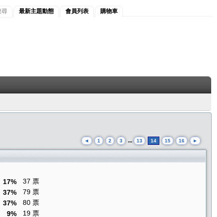
搜尋
最新主題動態
會員列表
購物車
...
◄
1
2
3
13
14
15
16
►
37 票
17%
79 票
37%
80 票
37%
19 票
9%