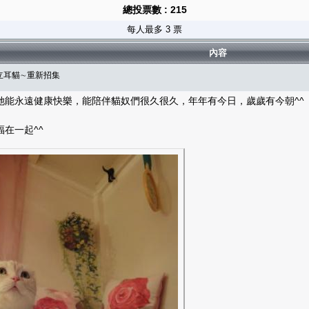
總投票數 : 215
每人最多 3 票
內容
＆立耳貓∼重新招集
她能永遠健康快樂，能陪伴貓奴們很久很久，年年有今日，歲歲有今朝^^
在一起^^