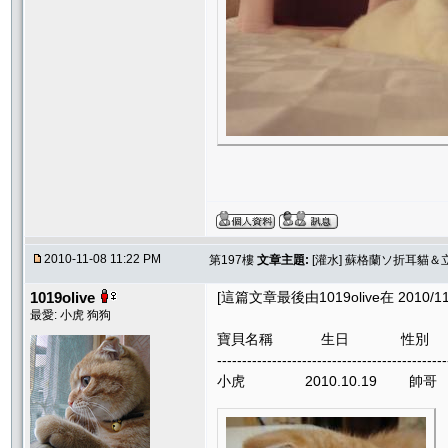
2010-11-08 11:22 PM
第197樓
文章主題:
[灌水] 蘇格蘭ソ折耳貓
1019olive
[這篇文章最後由1019olive在 2010/11/
最愛: 小虎 狗狗
寶貝名稱 生日 性
----------------------------------------------
小虎 2010.10.1