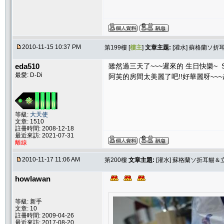
2010-11-15 10:37 PM
第199樓 [
樓主
]
文章主題:
[灌水] 蘇格蘭ソ
eda510
雖然過三天了~~~遲來的 生日快樂~ SO
最愛: D-Di
阿芙的房間太美麗了吧!!好華麗呀~~~
等級:
大天使
文章: 1510
註冊時間: 2008-12-18
最近來訪: 2021-07-31
離線
2010-11-17 11:06 AM
第200樓
文章主題:
[灌水] 蘇格蘭ソ折耳貓
howlawan
等級: 新手
文章: 10
註冊時間: 2009-04-26
最近來訪: 2017-08-20