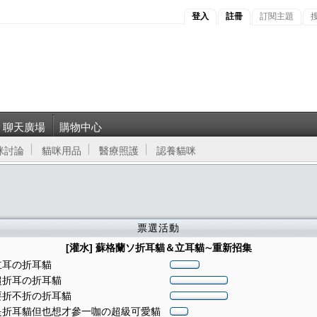
登入
註冊
訂閱主題
聊天廣場
購物中心
咪討論
貓咪用品
醫療照護
認養貓咪
票選活動
[灌水] 蘇格蘭ソ折耳貓＆立耳貓∼重新招集
立耳の折耳貓
超折耳の折耳貓
要折不折の折耳貓
是折耳貓但也想才參一咖の超級可愛貓