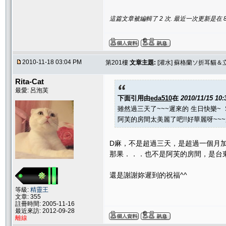
這篇文章被編輯了 2 次. 最近一次更新是在 8/20
2010-11-18 03:04 PM
第201樓
文章主題:
[灌水] 蘇格蘭ソ折耳貓
Rita-Cat
最愛: 呂泡芙
下面引用由
eda510
在
2010/11/15 10
雖然過三天了~~~遲來的 生日快樂~ SO
阿芙的房間太美麗了吧!!好華麗呀~~~
D麻，不是超過三天，是超過一個月加三天 
那果．．．也不是阿芙的房間，是台
還是謝謝妳遲到的祝福^^
等級:
精靈王
文章: 355
註冊時間: 2005-11-16
最近來訪: 2012-09-28
離線