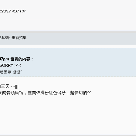
/17 4:37 PM
＆立耳貓∼重新招集
:37pm
發表的內容：
RRY >"<
超羨慕 @@"
- -|||
東肉骨頭民宿，整間佈滿粉紅色薄紗，超夢幻的^^