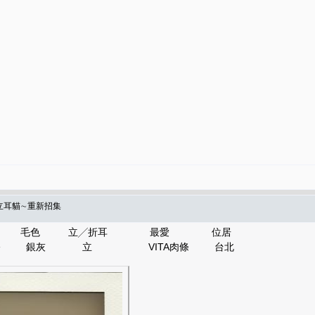
＆立耳貓∼重新招集
別 毛色 立╱折耳 最愛 位居
 15 公公 銀灰 立 VITA肉條 台北