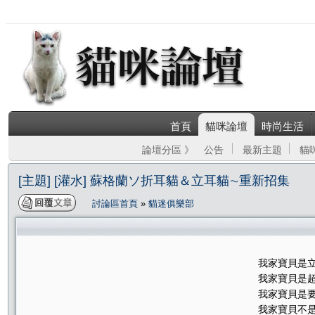
首頁
貓咪論壇
時尚生活
論壇分區 》
公告
最新主題
貓
[主題] [灌水] 蘇格蘭ソ折耳貓＆立耳貓∼重新招集
討論區首頁
»
貓迷俱樂部
我家寶貝是
我家寶貝是
我家寶貝是
我家寶貝不