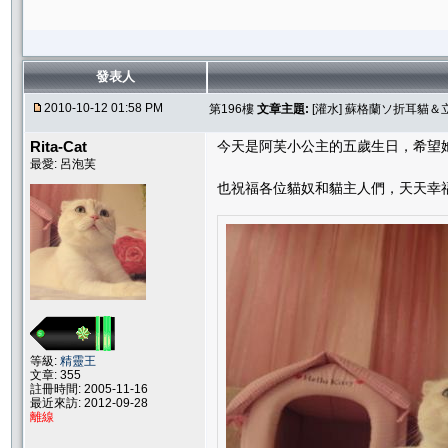
發表人
2010-10-12 01:58 PM
第196樓
文章主題:
[灌水] 蘇格蘭ソ折耳貓
Rita-Cat
今天是阿芙小公主的五歲生日，希望
最愛: 呂泡芙
也祝福各位貓奴和貓主人們，天天幸福
等級:
精靈王
文章: 355
註冊時間: 2005-11-16
最近來訪: 2012-09-28
離線