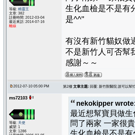
生化血檢是不是有分
等級:
精靈王
文章: 382
是^^"
註冊時間: 2012-03-04
最近來訪: 2014-07-16
離線
有沒有新竹貓奴做
不是新竹人可否幫
感謝～～
2012-07-10 05:00 PM
第2樓
文章主題:
回覆: 新竹獸醫院 誰可以幫
ms72103
nekokipper wrote
最近想幫寶貝做生
問了兩家 一家很貴
等級:
天使
威望: 1
生化血檢是不是有分
文章: 1286