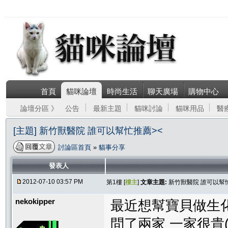
首頁
貓咪論壇
時尚生活
聊天廣場
購物中心
論壇分區 》
公告
最新主題
貓咪討論
貓咪用品
醫
[主題] 新竹獸醫院 誰可以幫忙推薦><
討論區首頁
»
貓事分享
發表人
2012-07-10 03:57 PM
第1樓 [
樓主
]
文章主題:
新竹獸醫院 誰可以幫
nekokipper
最近想幫寶貝做生
問了兩家 一家很貴