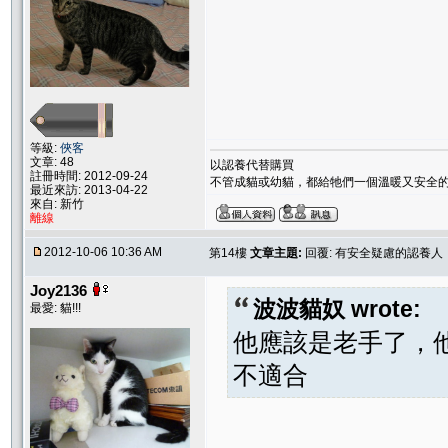
等級:
俠客
文章: 48
以認養代替購買
註冊時間: 2012-09-24
不管成貓或幼貓，都給牠們一個溫暖又安全的
最近來訪: 2013-04-22
來自: 新竹
離線
2012-10-06 10:36 AM
第14樓
文章主題:
回覆: 有安全疑慮的認養
Joy2136
波波貓奴 wrote:
最愛: 貓!!!
他應該是老手了，
不適合