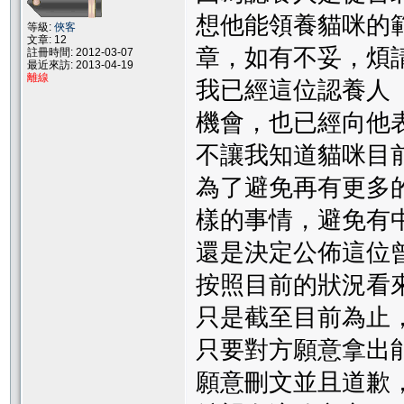
想他能領養貓咪的
等級:
俠客
文章: 12
章，如有不妥，煩
註冊時間: 2012-03-07
最近來訪: 2013-04-19
離線
我已經這位認養人
機會，也已經向他表
不讓我知道貓咪目
為了避免再有更多
樣的事情，避免有
還是決定公佈這位
按照目前的狀況看
只是截至目前為止
只要對方願意拿出
願意刪文並且道歉