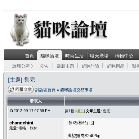
首頁
貓咪論壇
時尚生活
聊天廣場
購物中心
論壇分區 》
公告
最新主題
貓咪討論
貓咪用品
醫
[主題] 售完
討論區首頁
»
貓咪論壇交易市場
發表人
2012-09-17 07:59 PM
第1樓 [
樓主
]
文章主題:
售完
changchini
[售/板橋/台北]
最愛: 喵喵、妹妹
渴望雞肉$240/kg