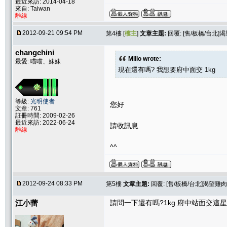
最近來訪: 2014-04-18
來自: Taiwan
離線
2012-09-21 09:54 PM
第4樓 [
樓主
]
文章主題:
回覆: [售/板橋/台北]渴
changchini
Millo wrote:
最愛: 喵喵、妹妹
現在還有嗎? 我想要府中面交 1kg
等級:
光明使者
您好
文章: 761
註冊時間: 2009-02-26
最近來訪: 2022-06-24
請收訊息
離線
^^
2012-09-24 08:33 PM
第5樓
文章主題:
回覆: [售/板橋/台北]渴望雞肉$
江小蕾
請問一下還有嗎?1kg 府中站面交這星