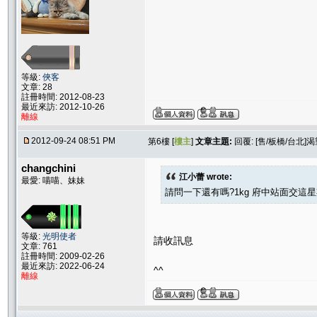
等級:
俠客
文章: 28
註冊時間: 2012-08-23
最近來訪: 2012-10-26
離線
2012-09-24 08:51 PM
第6樓 [
樓主
]
文章主題:
回覆: [售/板橋/台北]渴
changchini
江小蕾 wrote:
最愛: 喵喵、妹妹
請問一下還有嗎?1kg 府中站面交這星
等級:
光明使者
請收訊息
文章: 761
註冊時間: 2009-02-26
最近來訪: 2022-06-24
^^
離線