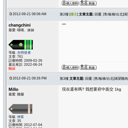
2012-09-21 08:06 AM
第2樓 [
樓主
]
文章主題:
回覆: [售/板橋/台北]渴
changchini
^^
最愛: 喵喵、妹妹
等級:
光明使者
文章: 761
註冊時間: 2009-02-26
最近來訪: 2022-06-24
離線
2012-09-21 09:26 PM
第3樓
文章主題:
回覆: [售/板橋/台北]渴望雞肉$
Millo
現在還有嗎? 我想要府中面交 1kg
最愛: 雞腿
等級:
俠客
文章: 35
註冊時間: 2012-07-04