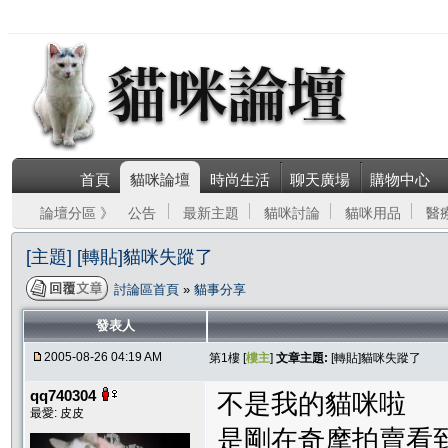
首頁
貓咪論壇
時尚生活
聊天廣場
購物中心
論壇分區 》
公告
最新主題
貓咪討論
貓咪用品
醫
[主題] [轉貼]貓咪失蹤了
討論區首頁
»
貓事分享
發表人
2005-08-26 04:19 AM
第1樓 [
樓主
]
文章主題:
[轉貼]貓咪失蹤了
qq740304
不是我的貓咪啦
最愛: 皮皮
是剛在奇摩拍賣看