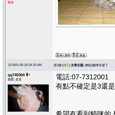
離線
2005-08-26 04:30 AM
第3樓 [
樓主
]
文章主題:
[轉貼]貓咪失蹤了
qq740304
電話:07-7312001
最愛: 皮皮
有點不確定是3還是
希望有看到貓咪的