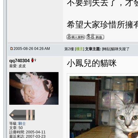
不要到失去了，才
希望大家珍惜所擁
2005-08-26 04:26 AM
第2樓 [
樓主
]
文章主題:
[轉貼]貓咪失蹤了
qq740304
小鳳兒的貓咪
最愛: 皮皮
等級:
騎士
文章: 50
註冊時間: 2005-04-11
最近來訪: 2007-03-23