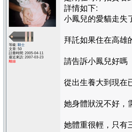
詳情如下:
小鳳兒的愛貓走失
拜託如果住在高雄
等級:
騎士
文章: 50
註冊時間: 2005-04-11
最近來訪: 2007-03-23
請告訴小鳳兒好嗎
離線
從出生養大到現在
她身體狀況不好，
她體重很輕，只有