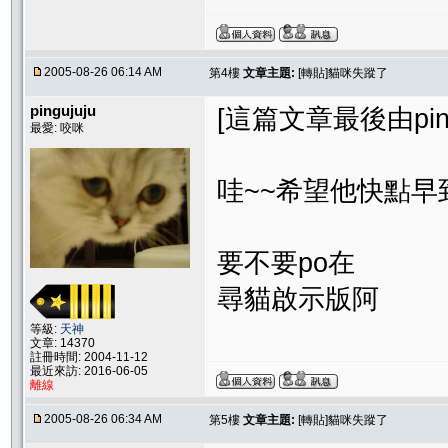
2005-08-26 06:14 AM
第4樓
文章主題:
[轉貼]貓咪失蹤了
pingujuju
[這篇文章最後由pinguj
最愛: 咬咪
哇~~希望他快點早
要不要po在
尋貓啟示版阿
等級:
天神
文章: 14370
註冊時間: 2004-11-12
最近來訪: 2016-06-05
離線
2005-08-26 06:34 AM
第5樓
文章主題:
[轉貼]貓咪失蹤了