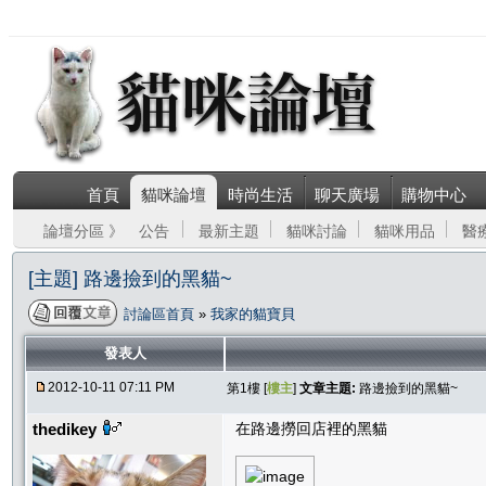
首頁
貓咪論壇
時尚生活
聊天廣場
購物中心
論壇分區 》
公告
最新主題
貓咪討論
貓咪用品
醫
[主題] 路邊撿到的黑貓~
討論區首頁
»
我家的貓寶貝
發表人
2012-10-11 07:11 PM
第1樓 [
樓主
]
文章主題:
路邊撿到的黑貓~
thedikey
在路邊撈回店裡的黑貓