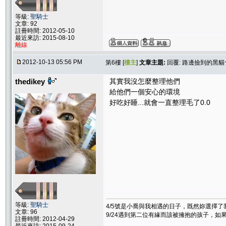
等級:
聖騎士
文章: 92
註冊時間: 2012-05-10
最近來訪: 2015-08-10
離線
2012-10-13 05:56 PM
第6樓 [
樓主
]
文章主題:
回覆: 路邊撿到的黑貓
thedikey
其實我沒怎麼整理他們
給他們一個安心的環境
好吃好睡...就會一直整理毛了0.0
等級:
聖騎士
4/5號是小喬與我相遇的日子，既然妳選擇
文章: 96
9/24遇到第二位有緣而該被擁抱的孩子，
註冊時間: 2012-04-29