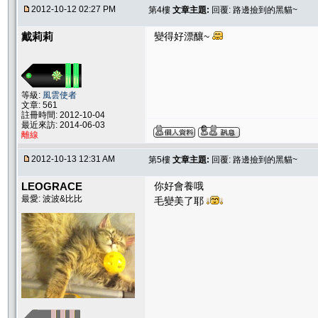
2012-10-12 02:27 PM
第4樓
文章主題:
回覆: 路邊撿到的黑貓~
戴莉莉
變得好漂釀~
等級:
風雲使者
文章: 561
註冊時間: 2012-10-04
最近來訪: 2014-06-03
離線
2012-10-13 12:31 AM
第5樓
文章主題:
回覆: 路邊撿到的黑貓~
LEOGRACE
你好會養哦
最愛: 波波&比比
毛變美了耶