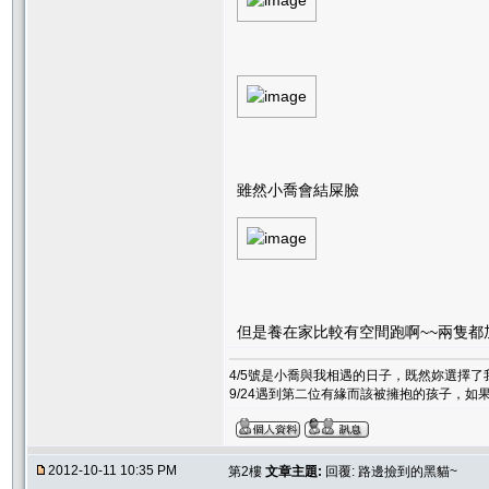
雖然小喬會結屎臉
但是養在家比較有空間跑啊~~兩隻都
4/5號是小喬與我相遇的日子，既然妳選擇
9/24遇到第二位有緣而該被擁抱的孩子，
2012-10-11 10:35 PM
第2樓
文章主題:
回覆: 路邊撿到的黑貓~