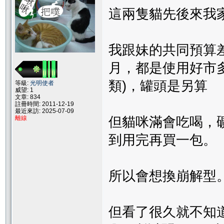
這兩隻貓先後來我
我跟妹的共同預算差
月，都是使用好市
類)，罐頭是另算
等級:
光明使者
威望: 1
文章: 834
註冊時間: 2011-12-19
最近來訪: 2025-07-09
但貓咪滿會吃喝，
離線
到用完再買一包。
所以會想換崩解型
但看了很久就不知