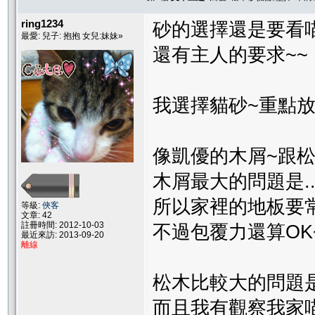
ring1234
砂的選擇還是要看
最愛: 兒子: 抱抱 女兒:妹妹»
還有主人的要求~~
我選擇貓砂~重點
像凱優的木屑~跟
木屑最大的問題是..
所以家裡的地板要常清.
等級:
俠客
文章: 42
註冊時間: 2012-10-03
不過包覆力還算OK
最近來訪: 2013-09-20
離線
松木比較大的問題是
而且我有觀察我家喵的習