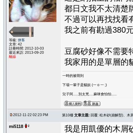
都日文我不太清楚
不過可以再找找看
我之前有勘過380
等級:
俠客
文章: 42
註冊時間: 2012-10-03
豆腐砂好像不需要
最近來訪: 2013-09-20
離線
我家用的是單層的貓
一時的被萌到
下場一輩子是貓奴 (一 o 一 ;)
兒子阿......別太兇.....麻咪會怕怕......
2012-11-22 02:23 PM
第10樓
文章主題:
回覆: 松木砂(崩解型)、木
mi5118
我是用凱優的木屑