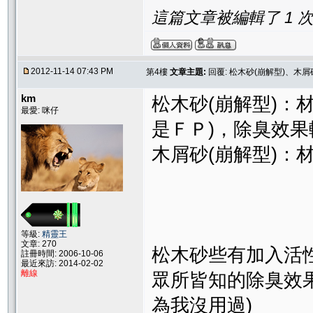
這篇文章被編輯了 1 次. 
2012-11-14 07:43 PM
第4樓
文章主題:
回覆: 松木砂(崩解型)、木屑
km
松木砂(崩解型)：
最愛: 咪仔
是ＦＰ)，除臭效果
木屑砂(崩解型)：
等級:
精靈王
文章: 270
松木砂些有加入活性碳
註冊時間: 2006-10-06
最近來訪: 2014-02-02
離線
眾所皆知的除臭效
為我沒用過)