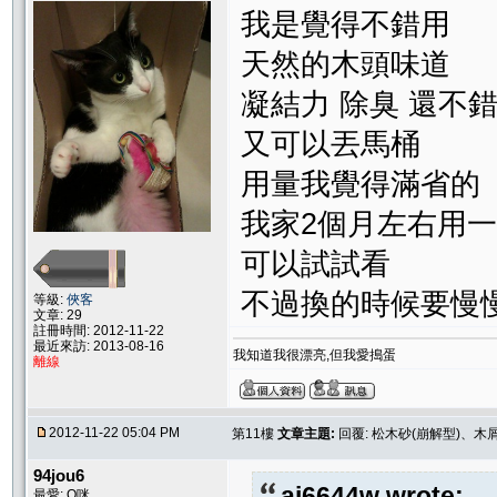
我是覺得不錯用
天然的木頭味道
凝結力 除臭 還不
又可以丟馬桶
用量我覺得滿省的
我家2個月左右用一包
可以試試看
不過換的時候要慢
等級:
俠客
文章: 29
註冊時間: 2012-11-22
最近來訪: 2013-08-16
我知道我很漂亮,但我愛搗蛋
離線
2012-11-22 05:04 PM
第11樓
文章主題:
回覆: 松木砂(崩解型)、木
94jou6
aj6644w wrote:
最愛: Q咪