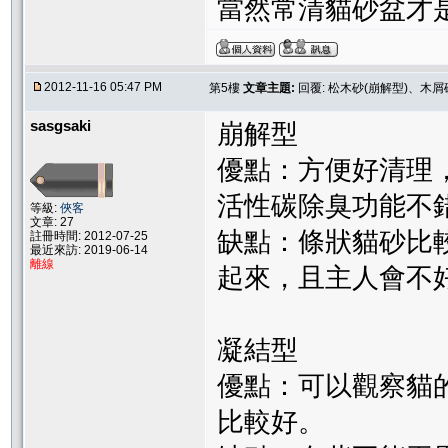
當然常清貓砂盆才
2012-11-16 05:47 PM
第5樓
文章主題:
回覆: 松木砂(崩解型)、木屑
sasgsaki
崩解型
優點：方便好清理
活性碳除臭功能不
等級:
俠客
文章: 27
缺點：條狀貓砂比
註冊時間: 2012-07-25
最近來訪: 2019-06-14
離線
起來，且主人會不
凝結型
優點：可以觀察貓
比較好。