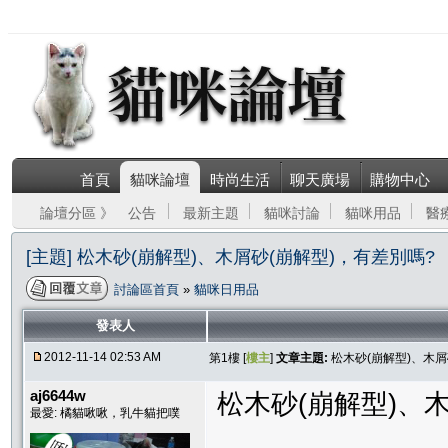
首頁
貓咪論壇
時尚生活
聊天廣場
購物中心
論壇分區 》
公告
最新主題
貓咪討論
貓咪用品
醫
[主題] 松木砂(崩解型)、木屑砂(崩解型)，有差別嗎?
討論區首頁
»
貓咪日用品
發表人
2012-11-14 02:53 AM
第1樓 [
樓主
]
文章主題:
松木砂(崩解型)、木屑
aj6644w
松木砂(崩解型)、
最愛: 橘貓啾啾，乳牛貓把噗