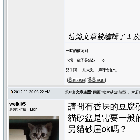
這篇文章被編輯了 1 次. 
一時的被萌到
下場一輩子是貓奴 (一 o 一 ;)
兒子阿......別太兇.....麻咪會怕怕......
2012-11-20 08:22 AM
第8樓
文章主題:
回覆: 松木砂(崩解型)、木屑
weiki05
請問有香味的豆腐
最愛: 小妞、Lion
貓砂盆是需要一般
另貓砂屋ok嗎？