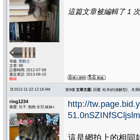
這篇文章被編輯了 1 次. 
等級:
聖騎士
文章: 88
註冊時間: 2012-07-08
最近來訪: 2013-08-10
離線
2012-11-22 12:16 AM
第9樓
文章主題:
回覆: 松木砂(崩解型)、木屑
ring1234
http://tw.page.bid
最愛: 兒子: 抱抱 女兒:妹妹»
51.0nSZINfSCljsl
這是網拍上的相同