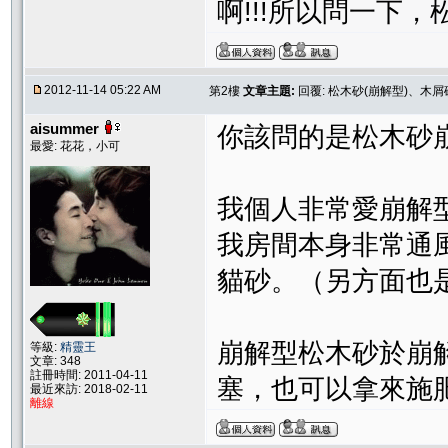
啊!!!所以問一下，
2012-11-14 05:22 AM
第2樓
文章主題:
回覆: 松木砂(崩解型)、木屑
aisummer
你該問的是松木砂
最愛: 花花，小可
我個人非常愛崩解
我房間本身非常通
貓砂。（另方面也
崩解型松木砂於崩
等級:
精靈王
文章: 348
註冊時間: 2011-04-11
塞，也可以拿來施
最近來訪: 2018-02-11
離線