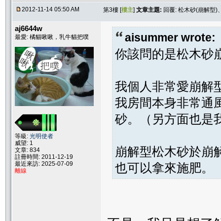
2012-11-14 05:50 AM
第3樓 [
樓主
]
文章主題:
回覆: 松木砂(崩解型
aj6644w
aisummer wrote:
最愛: 橘貓啾啾，乳牛貓把噗
你該問的是松木砂
我個人非常愛崩解
我房間本身非常通
砂。（另方面也是
等級:
光明使者
威望: 1
崩解型松木砂於崩
文章: 834
註冊時間: 2011-12-19
最近來訪: 2025-07-09
也可以拿來施肥。
離線