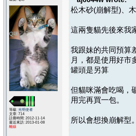
松木砂(崩解型)、
這兩隻貓先後來我
我跟妹的共同預算差
月，都是使用好市多
罐頭是另算
但貓咪滿會吃喝，
用完再買一包。
等級:
光明使者
文章: 714
所以會想換崩解型
註冊時間: 2012-11-14
最近來訪: 2013-01-08
離線