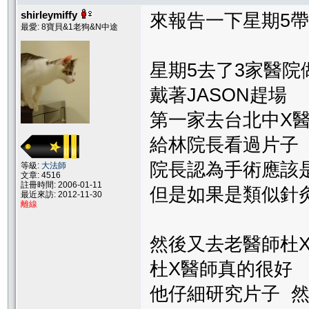
shirleymiffy
來報告一下星期5帶
最愛: 8寶貝&1老狗&N中途
星期5去了3家醫院
戴著JASON趕場
第一家去台北中X
給林院長看過片子
院長認為手術應該
等級:
大法師
文章: 4516
註冊時間: 2006-01-11
但是如果是類似針
最近來訪: 2012-11-30
離線
然後又去老醫師杜X
杜X醫師真的很好
他仔細研究片子 