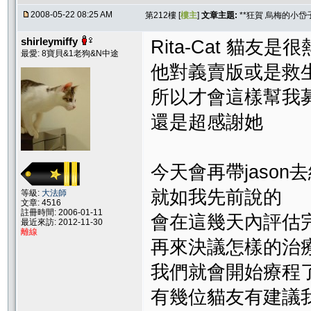
2008-05-22 08:25 AM
第212樓 [
樓主
]
文章主題:
**狂賀 烏梅的小岱
shirleymiffy
Rita-Cat 貓友是
最愛: 8寶貝&1老狗&N中途
他對義賣版或是救
所以才會這樣幫我募
還是超感謝她
今天會再帶jaso
就如我先前說的
等級:
大法師
文章: 4516
註冊時間: 2006-01-11
會在這幾天內評估
最近來訪: 2012-11-30
離線
再來決議怎樣的治療
我們就會開始療程
有幾位貓友有建議