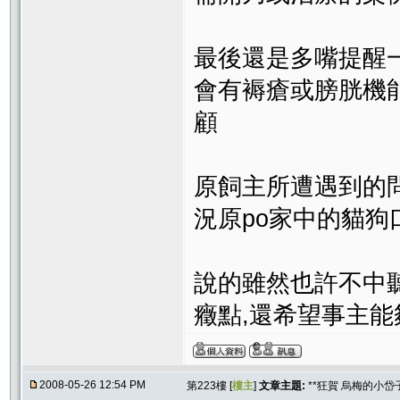
最後還是多嘴提醒
會有褥瘡或膀胱機
顧
原飼主所遭遇到的
況原po家中的貓狗
說的雖然也許不中
癥點,還希望事主能
2008-05-26 12:54 PM
第223樓 [
樓主
]
文章主題:
**狂賀 烏梅的小岱