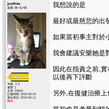
我想說的是
justfree
最愛: 咪+瓜+噗
最好或最慈悲的出
如果當初事主對於
我會建議安樂她是
因此在指責之前,
以後再下評斷
等級:
天王
威望: 1
文章: 20643
另外,在復健治療
註冊時間: 2005-06-24
最近來訪: 2015-06-11
離線