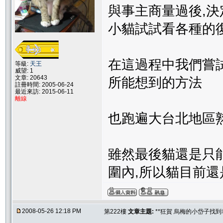
與事主商量過後,
小貓試試看各種的
在這過程中我們嘗
等級:
天王
威望: 1
文章: 20643
所能想到的方法
註冊時間: 2005-06-24
最近來訪: 2015-06-11
離線
也跑遍大台北地區
雖然最後貓還是只
圍內,所以貓目前
2008-05-26 12:18 PM
第222樓
文章主題:
**狂賀 烏梅的小岱子找到幸