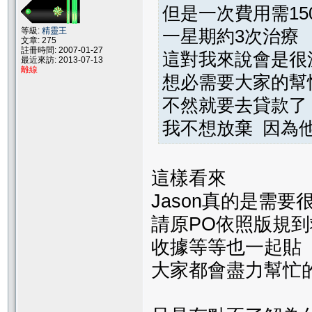
但是一次費用需15
等級:
精靈王
一星期約3次治療
文章: 275
註冊時間: 2007-01-27
這對我來說會是很
最近來訪: 2013-07-13
離線
想必需要大家的幫
不然就要去貸款了 ..
我不想放棄 因為
這樣看來
Jason真的是需
請原PO依照版規到
收據等等也一起貼
大家都會盡力幫忙的(