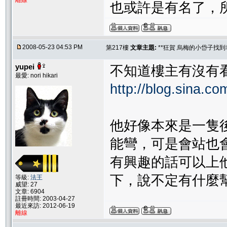
離線
也或許是有名了，
2008-05-23 04:53 PM
第217樓
文章主題:
**狂賀 烏梅的小岱子找到幸
yupei
不知道樓主有沒有
最愛: nori hikari
http://blog.sina.co
他好像本來是一隻
能彎，可是會站也會跳
有興趣的話可以上
下，說不定有什麼
等級:
法王
威望: 27
文章: 6904
註冊時間: 2003-04-27
最近來訪: 2012-06-19
離線