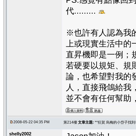
代.........
※也許有人認為我
上或現實生活中的
直昇機即是一例；
若硬要以規矩、規
論，也希望對我的
人，直接飛鴿給我，
並不會有任何幫助
2008-05-22 04:35 PM
第214樓
文章主題:
**狂賀 烏梅的小岱子找到幸
shelly2002