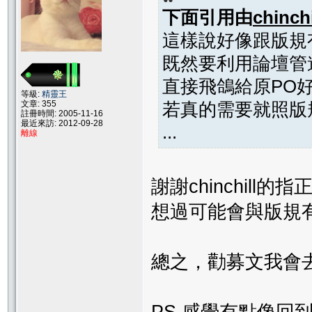
下面引用由
chinchi
這樣說好像跟版規
既然要利用論壇管
直接飛鴿給原PO
等級:
精靈王
文章: 355
若真的需要就照版
註冊時間: 2005-11-16
最近來訪: 2012-09-28
...
離線
謝謝chinchil
想過可能會與版規
總之，勸募文我會
PS.感覺有點像回