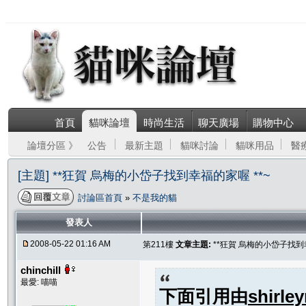
首頁
貓咪論壇
時尚生活
聊天廣場
購物中心
論壇分區 》
公告
最新主題
貓咪討論
貓咪用品
醫
[主題] **狂賀 烏梅的小岱子找到幸福的家喔 **~
討論區首頁
»
不是我的貓
發表人
2008-05-22 01:16 AM
第211樓
文章主題:
**狂賀 烏梅的小岱子找到幸
chinchill
最愛: 喵喵
下面引用由
shirley