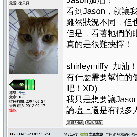
Jason加油！
最愛: 徐貝貝
看到Jason，就
雖然狀況不同，但
但是，看著牠們的
真的是很難抉擇！
shirleymiffy 加
有什麼需要幫忙的儘
吧！XD)
等級:
天使
我只是想要讓Jaso
文章: 1081
註冊時間: 2007-06-27
最近來訪: 2012-02-17
論壇上還是有很多人
離線
2008-05-23 02:55 PM
第215樓 [
樓主
]
文章主題:
**狂賀 烏梅的小岱