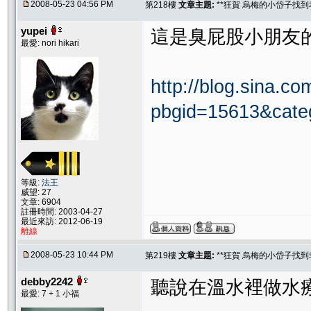
2008-05-23 04:56 PM
第218樓
文章主題:
**狂賀 烏梅的小岱子找到幸
yupei
這是臭屁股小朋友
最愛: nori hikari
http://blog.sina.c
pbgid=15613&cate
等級:
法王
威望: 27
文章: 6904
註冊時間: 2003-04-27
最近來訪: 2012-06-19
離線
2008-05-23 10:44 PM
第219樓
文章主題:
**狂賀 烏梅的小岱子找到幸
debby2242
聽說在溫水裡做水
最愛: 7 + 1 小福