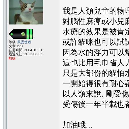
我是人類兒童的物理
對腦性麻痺或小兒麻
水療的效果是被肯定的
或許貓咪也可以試試
等級:
風雲使者
文章: 631
註冊時間: 2004-10-31
因為水的浮力可以
最近來訪: 2012-08-05
離線
這也比用毛巾省人力
只是大部份的貓怕水
一開始得很有耐心
以人類來說, 剛受
受傷後一年半載也
加油哦...