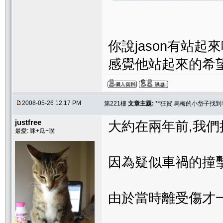
你說jason有站起來喔
感覺他站起來的希
2008-05-26 12:17 PM
第221樓
文章主題:
**狂賀 烏梅的小岱子找到幸
justfree
大約在兩年前,我
最愛: 咪+瓜+噗
因為疑似車禍的撞
由於當時離受傷才