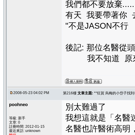
我們都不要放棄.....
有天 我要帶著你 
"不是JASON不行 是你
後記: 那位名醫從
我不知道 原來名
2008-05-23 04:02 PM
第216樓
文章主題:
**狂賀 烏梅的小岱子找到幸
poohneo
別太難過了
我想這就是「名醫
等級: 新手
文章: 0
名醫也許醫術高明
註冊時間: 2012-01-15
最近來訪: unknown