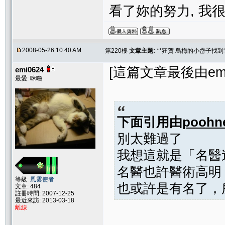
看了妳的努力, 我很
2008-05-26 10:40 AM
第220樓
文章主題:
**狂賀 烏梅的小岱子找到幸
[這篇文章最後由emi06
emi0624
最愛: 咪嚕
下面引用由
poohn
別太難過了
我想這就是「名醫
名醫也許醫術高明
等級:
風雲使者
也或許是有名了，
文章: 484
註冊時間: 2007-12-25
最近來訪: 2013-03-18
離線