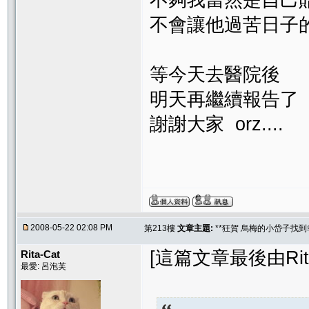
不夠我當然是自己
不會讓他過苦日子
等今天去醫院後
明天再繼續報告
謝謝大家 orz....
2008-05-22 02:08 PM
第213樓
文章主題:
**狂賀 烏梅的小岱子找到幸
[這篇文章最後由Rita-C
Rita-Cat
最愛: 呂泡芙