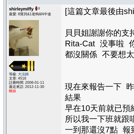
shirleymiffy
[這篇文章最後由shirle
最愛: 8寶貝&1老狗&N中途
貝貝姐謝謝你的支持
Rita-Cat 没事
都沒關係 不要想
等級:
大法師
文章: 4516
註冊時間: 2006-01-11
現在來報告一下 昨
最近來訪: 2012-11-30
離線
結果
早在10天前就已預
所以我一下班就跟
一到那還沒7點 報