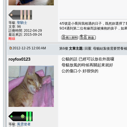
等級:
聖騎士
4/5號是小喬與我相遇的日子，既然妳選擇
文章: 96
9/24遇到第二位有緣而該被擁抱的孩子，
註冊時間: 2012-04-29
最近來訪: 2015-09-24
離線
2012-12-25 12:00 AM
第6樓
文章主題:
回覆: 母貓結紮後需要營養補
royfox0123
公貓的話 已經可以放在外面囉
母貓放風的時候再關起來就好
公的傷口小 好很快的
等級:
風雲使者