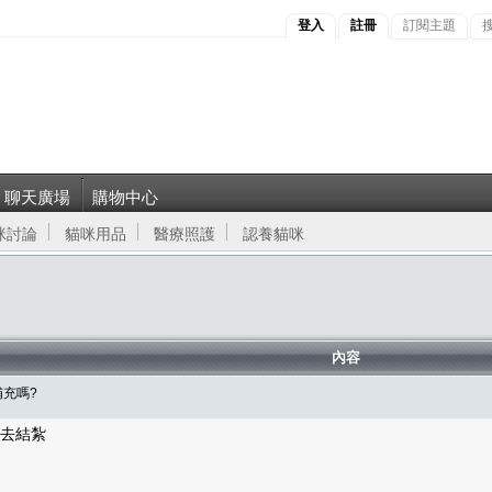
登入
註冊
訂閱主題
聊天廣場
購物中心
咪討論
貓咪用品
醫療照護
認養貓咪
內容
充嗎?
)去結紮