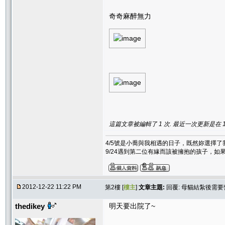
奇奇麻醉無力
這篇文章被編輯了 1 次. 最近一次更新是在 12/2
4/5號是小喬與我相遇的日子，既然妳選擇
9/24遇到第二位有緣而該被擁抱的孩子，
2012-12-22 11:22 PM
第2樓 [
樓主
]
文章主題:
回覆: 母貓結紮後需
thedikey
明天要出院了~