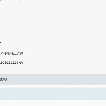
.
不要碰水...@@
/12 12:36 AM
充嗎?