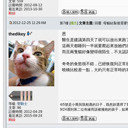
文章: 559
註冊時間: 2012-09-12
最近來訪: 2013-10-30
離線
2012-12-25 11:29 AM
第7樓 [
樓主
]
文章主題:
回覆: 母貓結紮後需
thedikey
恩
醫生是建議第四天了就可以放出來跑
這兩天都睡到一半就要爬起來放她們出來
而且兩隻貓好像變得很陌生，不太認識對
奇奇的食慾很不錯，已經恢復到正常
曉橋比較差一點，大約只有正常時的3
等級:
聖騎士
4/5號是小喬與我相遇的日子，既然妳選擇
文章: 96
9/24遇到第二位有緣而該被擁抱的孩子，
註冊時間: 2012-04-29
最近來訪: 2015-09-24
離線