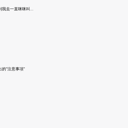
我去一直咪咪叫...
的"注意事項"