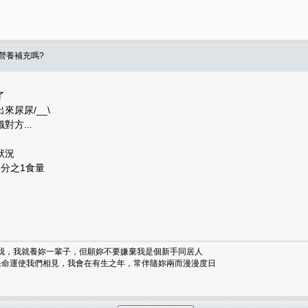
要營養補充嗎?
了
尿尿/__\
方...
狀況
分之1食量
了我，我就養妳一輩子，但願妳不要嫌棄我是個新手同居人
如果命運使我們相見，我會在有生之年，常伴隨妳兩而漫漫度日