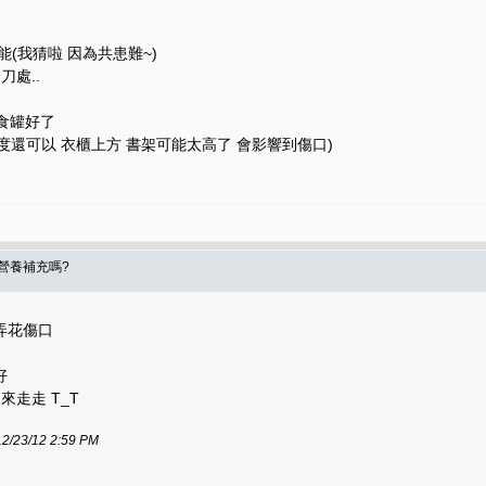
(我猜啦 因為共患難~)
刀處..
主食罐好了
高度還可以 衣櫃上方 書架可能太高了 會影響到傷口)
要營養補充嗎?
弄花傷口
好
走走 T_T
3/12 2:59 PM