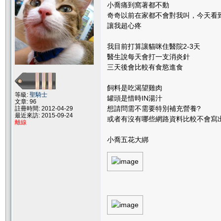
小喬痛到窩著都不動
奇奇以前在家都不會對我叫，今天看到
讓我超心疼
我目前打算讓貓咪住醫院2-3天
醫生說每天會打一支消炎針
三天後會比較有食慾進食
飼料是吃渴望雞肉
等級:
聖騎士
罐頭是惜時IN湯汁
文章: 96
想請問需不需要特別補充營養?
註冊時間: 2012-04-29
最近來訪: 2015-09-24
或者有沒有哪些網路資料比較不會寫出
離線
小喬五花大綁