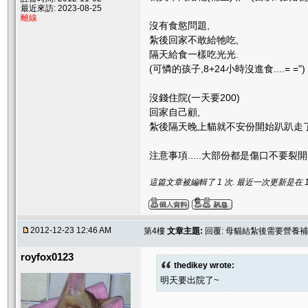
最近來訪: 2023-08-25
離線
沒有食慾問題,
紮後回家不敢給牠吃,
隔天給食一樣吃光光.
(可憐的孩子,8+24小時沒進食....= =")
沒錢住院(一天要200)
回家自己顧,
紮後隔天晚上貓就不安份開始趴趴走了
注意事項.....大部份都是傷口不要裂開,
這篇文章被編輯了 1 次. 最近一次更新是在 12/23
2012-12-23 12:46 AM
第4樓
文章主題:
回覆: 母貓結紮後需要營養補
royfox0123
thedikey wrote:
明天要出院了~