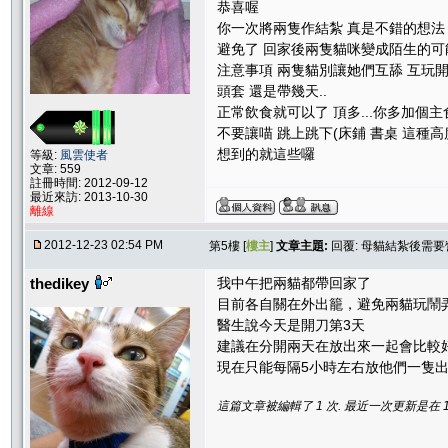
恭喜喔
你一次將兩隻作結紮 真是不錯的想法
避免了 回家後兩隻貓咪變成陌生的可能
注意事項 兩隻貓別讓她們互舔 互玩開
頭套 還是帶幾天..
正常飲食就可以了 頂多...你多加個
不要讓喵 跳上跳下(床鋪 書桌 這種
想到的就這些囉
等級:
風雲使者
文章: 559
註冊時間: 2012-09-12
最近來訪: 2013-10-30
離線
2012-12-23 02:54 PM
第5樓 [
樓主
]
文章主題:
回覆: 母貓結紮後需
thedikey
我中午把兩貓都帶回家了
目前各自關在外出籠，避免兩貓玩鬧
醫生說今天是開刀第3天
建議在分開兩天在放出來一起會比較
現在只能每隔5小時左右放他們一隻出來
這篇文章被編輯了 1 次. 最近一次更新是在 12/2