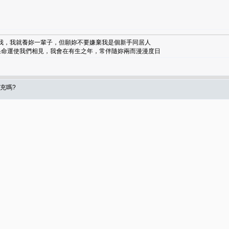
了我，我就養妳一輩子，但願妳不要嫌棄我是個新手同居人
如果命運使我們相見，我會在有生之年，常伴隨妳兩而漫漫度日
充嗎?