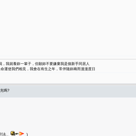
了我，我就養妳一輩子，但願妳不要嫌棄我是個新手同居人
如果命運使我們相見，我會在有生之年，常伴隨妳兩而漫漫度日
充嗎?
法..
)