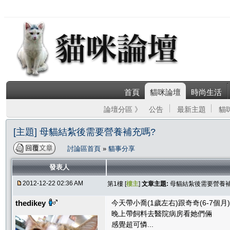
首頁
貓咪論壇
時尚生活
論壇分區 》
公告
最新主題
貓
[主題] 母貓結紮後需要營養補充嗎?
討論區首頁
»
貓事分享
發表人
2012-12-22 02:36 AM
第1樓 [
樓主
]
文章主題:
母貓結紮後需要營養補
thedikey
今天帶小喬(1歲左右)跟奇奇(6-7個月
晚上帶飼料去醫院病房看她們倆
感覺超可憐...