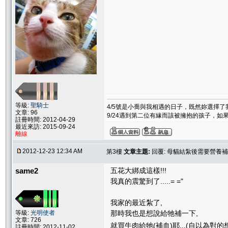
等級:
聖騎士
4/5號是小喬與我相遇的日子，既然妳選擇
文章: 96
9/24遇到第二位有緣而該被擁抱的孩子，
註冊時間: 2012-04-29
最近來訪: 2015-09-24
離線
2012-12-23 12:34 AM
第3樓
文章主題:
回覆: 母貓結紮後需要營養補
same2
五花大綁成這樣!!!
我真的震驚到了.....= ="
我家的最近紮了,
等級:
光明使者
那時我也是想說給牠補一下,
文章: 726
就買牛肉給牠(補血)耶...(自以為對的想
註冊時間: 2012-11-02