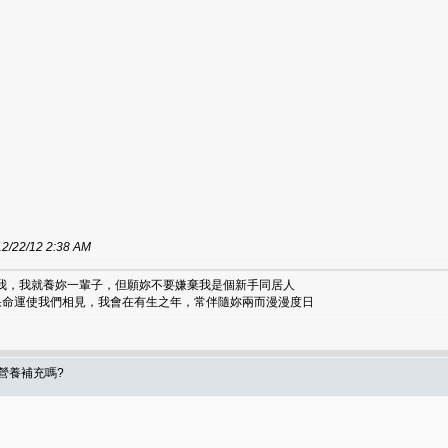
2/12 2:38 AM
了我，我就養妳一輩子，但願妳不要嫌棄我是個新手同居人
如果命運使我們相見，我會在有生之年，常伴隨妳兩而漫漫度日
要營養補充嗎?