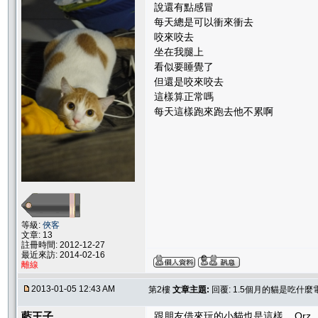
說還有點感冒
每天總是可以衝來衝去
咬來咬去
坐在我腿上
看似要睡覺了
但還是咬來咬去
這樣算正常嗎
每天這樣跑來跑去他不累啊
等級:
俠客
文章: 13
註冊時間: 2012-12-27
最近來訪: 2014-02-16
離線
2013-01-05 12:43 AM
第2樓
文章主題:
回覆: 1.5個月的貓是吃什麼
藍王子
跟朋友借來玩的小貓也是這樣....Orz