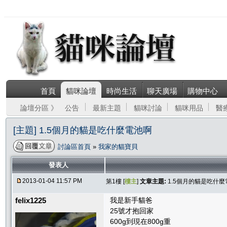
首頁
貓咪論壇
時尚生活
聊天廣場
購物中心
論壇分區 》
公告
最新主題
貓咪討論
貓咪用品
醫
[主題] 1.5個月的貓是吃什麼電池啊
討論區首頁
»
我家的貓寶貝
發表人
2013-01-04 11:57 PM
第1樓 [
樓主
]
文章主題:
1.5個月的貓是吃什
felix1225
我是新手貓爸
25號才抱回家
600g到現在800g重