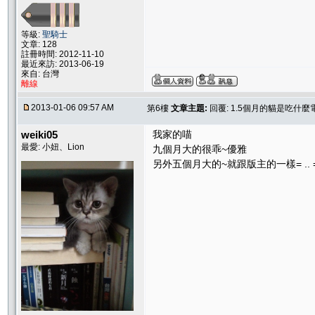
等級:
聖騎士
文章: 128
註冊時間: 2012-11-10
最近來訪: 2013-06-19
來自: 台灣
離線
2013-01-06 09:57 AM
第6樓
文章主題:
回覆: 1.5個月的貓是吃什麼
weiki05
我家的喵
最愛: 小妞、Lion
九個月大的很乖~優雅
另外五個月大的~就跟版主的一樣= .. 