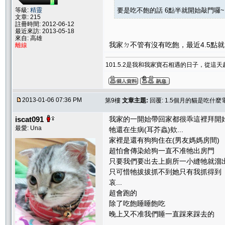
要是吃不飽的話 6點半就開始敲門囉~
等級:
精靈
文章: 215
註冊時間: 2012-06-12
最近來訪: 2013-05-18
來自: 高雄
我家ㄉ不管有沒有吃飽，最近4.5點
離線
101.5.2是我和我家寶石相遇的日子，從這
2013-01-06 07:36 PM
第9樓
文章主題:
回覆: 1.5個月的貓是吃什麼
iscat091
我家的一開始帶回家都很乖這裡拜開始
最愛: Una
牠還在生病(耳芥蟲)欸...
家裡是還有狗狗住在(男友媽媽房間)
超怕會傳染給狗一直不准牠出房門
只要我們要出去上廁所一小縫牠就溜
只可惜牠拔拔抓不到她只有我抓得到
哀...
超會跑的
除了吃飽睡睡飽吃
晚上又不准我們睡一直踩來踩去的