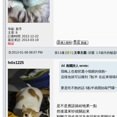
等級: 新手
文章: 8
註冊時間: 2012-12-22
最近來訪: 2013-03-19
離線
2013-01-06 08:07 PM
第11樓 [
樓主
]
文章主題:
回覆: 1.5個月的貓
felix1225
南國詩人 wrote:
我晚上也都把蕭小喵餵的很飽~
這樣他就可以睡到 7點半 在起來喵喵
要是吃不飽的話 6點半就開始敲門囉~
是不是應該操給牠累一點
然後還來吵就關起來
獸醫店員也是認為拿回家先要關起來