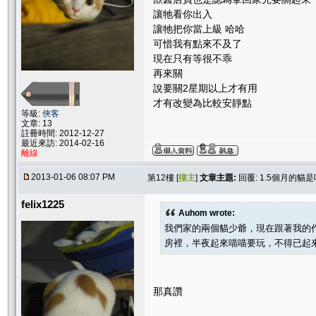
讓牠看你出入
讓牠把你當上級 哈哈
可惜我有點來不及了
現在只有等很不乖
再來關
說要關2星期以上才有用
才有改變為比較安靜點
等級:
俠客
文章: 13
註冊時間: 2012-12-27
最近來訪: 2014-02-16
離線
2013-01-06 08:07 PM
第12樓 [
樓主
]
文章主題:
回覆: 1.5個月的貓
felix1225
Auhom wrote:
我們家的兩個貓少爺，現在跟著我的
房裡，半夜起來喵喵要玩，不得已起
那真讚