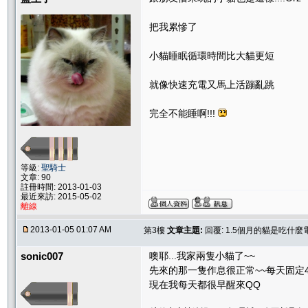
把我累慘了
小貓睡眠循環時間比大貓更短
就像快速充電又馬上活蹦亂跳
完全不能睡啊!!!
等級:
聖騎士
文章: 90
註冊時間: 2013-01-03
最近來訪: 2015-05-02
離線
2013-01-05 01:07 AM
第3樓
文章主題:
回覆: 1.5個月的貓是吃什麼
sonic007
噢耶...我家兩隻小貓了~~
先來的那一隻作息很正常~~每天固定4
現在我每天都很早醒來QQ