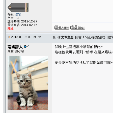
等級:
俠客
文章: 13
註冊時間: 2012-12-27
最近來訪: 2014-02-16
離線
2013-01-05 09:19 PM
第5樓
文章主題:
回覆: 1.5個月的貓是吃什麼
南國詩人
我晚上也都把蕭小喵餵的很飽~
最愛: 蕭小喵
這樣他就可以睡到 7點半 在起來喵喵
要是吃不飽的話 6點半就開始敲門囉~