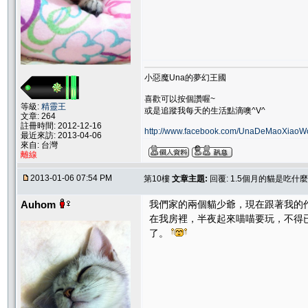
小惡魔Una的夢幻王國
喜歡可以按個讚喔~
等級:
精靈王
或是追蹤我每天的生活點滴噢^V^
文章: 264
註冊時間: 2012-12-16
http://www.facebook.com/UnaDeMaoXiaoW
最近來訪: 2013-04-06
來自: 台灣
離線
2013-01-06 07:54 PM
第10樓
文章主題:
回覆: 1.5個月的貓是吃什
Auhom
我們家的兩個貓少爺，現在跟著我的
在我房裡，半夜起來喵喵要玩，不得
了。