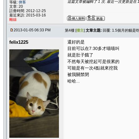
這篇文章被編輯了 1 次. 最近一次更新是在 1/5/
等級:
俠客
文章: 20
註冊時間: 2012-12-25
最近來訪: 2015-03-16
離線
2013-01-05 06:33 PM
第4樓 [
樓主
]
文章主題:
回覆: 1.5個月的貓
felix1225
還好的是
目前可以在7:30多才喵喵叫
就是肚子餓了
不然每天被挖起可是很累的
可能是有一次4點就來挖我
被我關禁閉
哈哈...