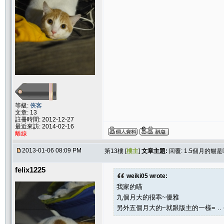
等級:
俠客
文章: 13
註冊時間: 2012-12-27
最近來訪: 2014-02-16
離線
2013-01-06 08:09 PM
第13樓 [
樓主
]
文章主題:
回覆: 1.5個月的貓
felix1225
weiki05 wrote:
我家的喵
九個月大的很乖~優雅
另外五個月大的~就跟版主的一樣= .. 