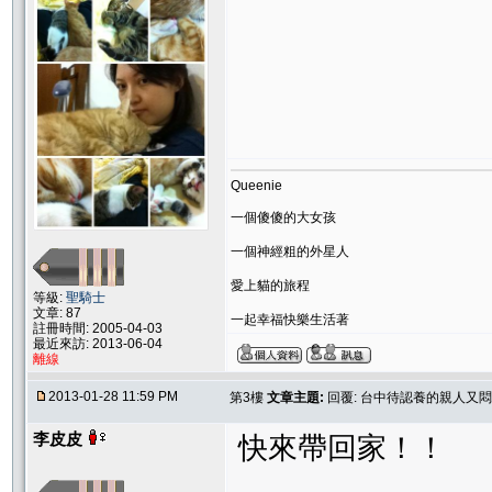
Queenie
一個傻傻的大女孩
一個神經粗的外星人
愛上貓的旅程
等級:
聖騎士
文章: 87
一起幸福快樂生活著
註冊時間: 2005-04-03
最近來訪: 2013-06-04
離線
2013-01-28 11:59 PM
第3樓
文章主題:
回覆: 台中待認養的親人又
李皮皮
快來帶回家！！