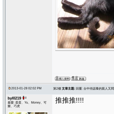
2013-01-28 02:02 PM
第2樓
文章主題:
回覆: 台中待認養的親人又
byl0219
推推推!!!!
最愛: 蛋蛋、Yu、Money、可
樂、巧虎