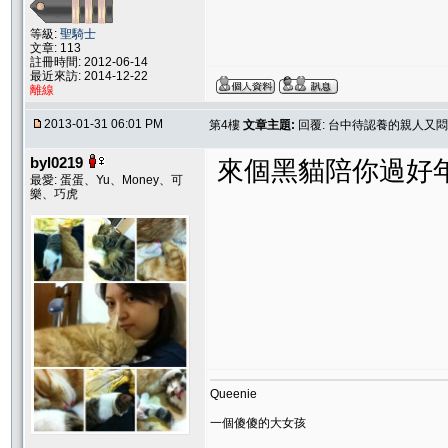
等級:
聖騎士
文章: 113
註冊時間: 2012-06-14
最近來訪: 2014-12-22
離線
2013-01-31 06:01 PM
第4樓
文章主題:
回覆: 台中待認養的親人又
byl0219
來個黑貓陪你過好
最愛: 蛋蛋、Yu、Money、可
樂、巧虎
Queenie
一個傻傻的大女孩