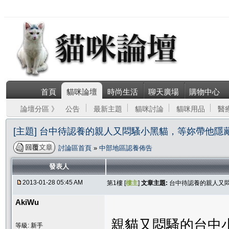
首頁
貓咪論壇
時尚生活
聊天廣場
購物中心
論壇分區 》
公告
最新主題
貓咪討論
貓咪用品
醫
[主題] 台中待認養的親人又悶騷小黑貓，等妳帶他
討論區首頁
»
中部地區認養佈告
發表人
2013-01-28 05:45 AM
第1樓 [
樓主
]
文章主題:
台中待認養的親人又
AkiWu
親貓又悶騷的台中
等級: 新手