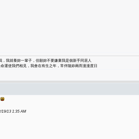
了我，我就養妳一輩子，但願妳不要嫌棄我是個新手同居人
如果命運使我們相見，我會在有生之年，常伴隨妳兩而漫漫度日
/13 1:35 AM