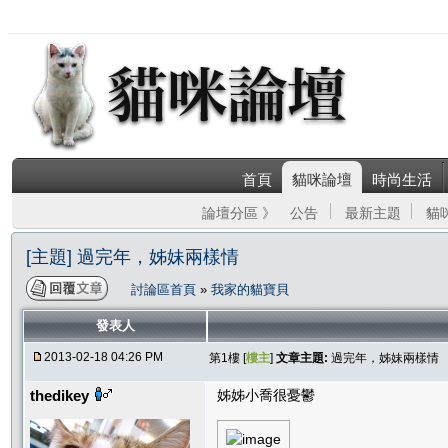
首頁
貓咪論壇
時尚生活
論壇分區 》
公告
最新主題
貓
[主題] 過完年，姊妹兩樣情
討論區首頁
»
我家的貓寶貝
發表人
2013-02-18 04:26 PM
第1樓 [
樓主
]
文章主題:
過完年，姊妹兩樣情
thedikey
姊姊小喬很憂鬱