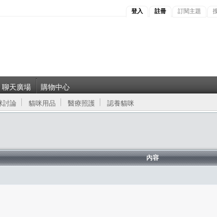
登入
註冊
訂閱主題
聊天廣場
購物中心
咪討論
貓咪用品
醫療照護
認養貓咪
內容