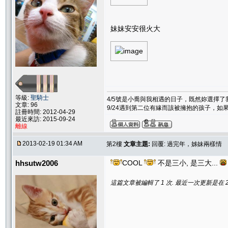
妹妹安安很火大
等級:
聖騎士
4/5號是小喬與我相遇的日子，既然妳選擇
文章: 96
9/24遇到第二位有緣而該被擁抱的孩子，
註冊時間: 2012-04-29
最近來訪: 2015-09-24
離線
2013-02-19 01:34 AM
第2樓
文章主題:
回覆: 過完年，姊妹兩樣情
hhsutw2006
COOL
不是三小, 是三大...
這篇文章被編輯了 1 次. 最近一次更新是在 2/19