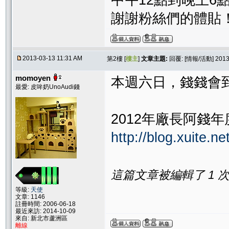
中午12點到晚上6
謝謝粉絲們的體貼
2013-03-13 11:31 AM
第2樓 [
樓主
]
文章主題:
回覆: [情報/活動] 
momoyen
本週六日，錢錢會
最愛: 皮哞奶UnoAudi錢
2012年廠長阿錢
http://blog.xuite
這篇文章被編輯了 1 次. 
等級:
天使
文章: 1146
註冊時間: 2006-06-18
最近來訪: 2014-10-09
來自: 新北市蘆洲區
離線