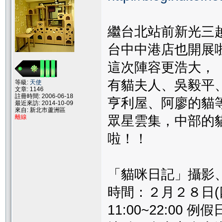
繼台北站前新光三越
台中中港店也開展啦
這次陣容更浩大，
有貓夫人、吳毅平
等級:
天使
文章: 1146
註冊時間: 2006-06-18
亨利屋、阿廖的貓
最近來訪: 2014-10-09
來自: 新北市蘆洲區
離線
眾星雲集，中部的
啦！！
「貓咪日記」攝影
時間：２月２８日(
11:00~22:00 例假