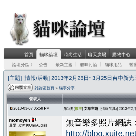
首頁
貓咪論壇
時尚生活
聊天廣場
購物中心
論壇分區 》
公告
最新主題
貓咪討論
貓咪用品
醫
[主題] [情報/活動] 2013年2月28日~3月25日台
討論區首頁
»
貓事分享
發表人
2013-03-07 05:58 PM
第1樓 [
樓主
]
文章主題:
[情報/活動] 2013
momoyen
無音樂多照片網誌
最愛: 皮哞奶UnoAudi錢
http://blog.xuite