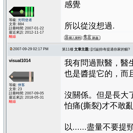
感覺
等級:
光明使者
所以從沒想過.
文章: 884
註冊時間: 2007-01-22
最近來訪: 2012-11-17
離線
2007-09-29 02:17 PM
第11樓
文章主題:
[討論]你有提過你家的貓?
visual1014
我有問過獸醫，醫
也是醬提它的，而
等級:
俠客
文章: 23
沒關係。但是長大
註冊時間: 2007-09-05
最近來訪: 2018-05-31
離線
怕痛(撕裂)才不敢
以......盡量不要