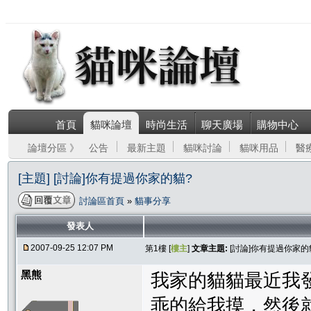
首頁
貓咪論壇
時尚生活
聊天廣場
購物中心
論壇分區 》
公告
最新主題
貓咪討論
貓咪用品
醫
[主題] [討論]你有提過你家的貓?
討論區首頁
»
貓事分享
發表人
2007-09-25 12:07 PM
第1樓 [
樓主
]
文章主題:
[討論]你有提過你家的
黑熊
我家的貓貓最近我
乖的給我摸，然後就可