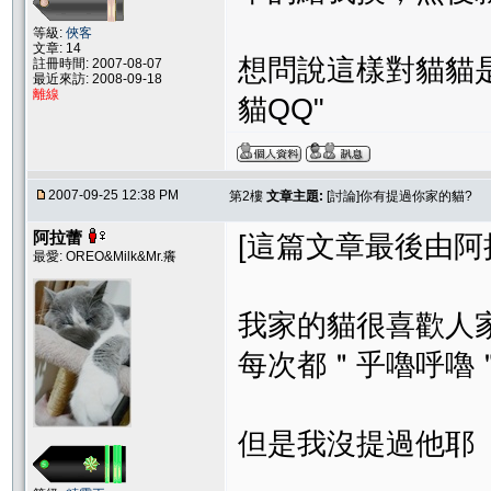
等級:
俠客
文章: 14
想問說這樣對貓貓
註冊時間: 2007-08-07
最近來訪: 2008-09-18
離線
貓QQ"
2007-09-25 12:38 PM
第2樓
文章主題:
[討論]你有提過你家的貓?
阿拉蕾
[這篇文章最後由阿拉蕾在
最愛: OREO&Milk&Mr.癢
我家的貓很喜歡人
每次都＂乎嚕呼嚕
但是我沒提過他耶