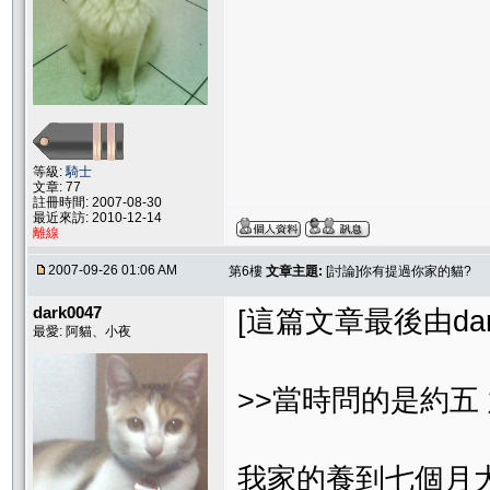
等級:
騎士
文章: 77
註冊時間: 2007-08-30
最近來訪: 2010-12-14
離線
2007-09-26 01:06 AM
第6樓
文章主題:
[討論]你有提過你家的貓?
dark0047
[這篇文章最後由dark0
最愛: 阿貓、小夜
>>當時問的是約五
我家的養到七個月