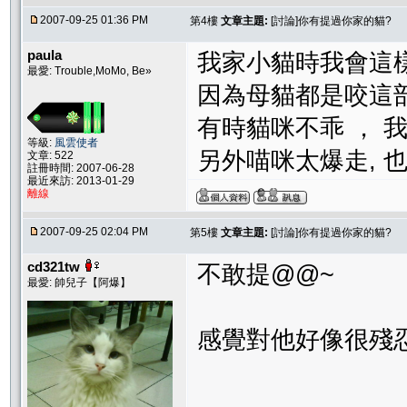
2007-09-25 01:36 PM
第4樓
文章主題:
[討論]你有提過你家的貓?
paula
我家小貓時我會這
最愛: Trouble,MoMo, Be»
因為母貓都是咬這
有時貓咪不乖 ， 
等級:
風雲使者
另外喵咪太爆走, 
文章: 522
註冊時間: 2007-06-28
最近來訪: 2013-01-29
離線
2007-09-25 02:04 PM
第5樓
文章主題:
[討論]你有提過你家的貓?
cd321tw
不敢提@@~
最愛: 帥兒子【阿爆】
感覺對他好像很殘