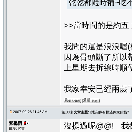
乾乾都隨時補~吃不胖
>>當時問的是約五
我問的還是浪浪喔(
因為骨頭斷了所以
上星期去拆線時順
我家幸安已經兩歲
2007-09-26 11:45 AM
第10樓
文章主題:
[討論]你有提過你家的貓?
紫馨雨
沒提過呢@@! 
最愛: 咪寶