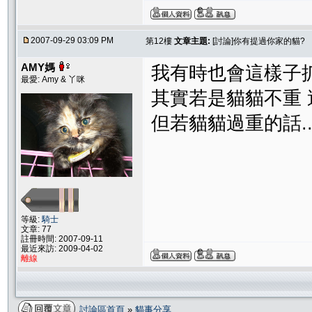
2007-09-29 03:09 PM
第12樓
文章主題:
[討論]你有提過你家的貓?
AMY媽
我有時也會這樣子抓丫
最愛: Amy & 丫咪
其實若是貓貓不重 
但若貓貓過重的話..
等級:
騎士
文章: 77
註冊時間: 2007-09-11
最近來訪: 2009-04-02
離線
討論區首頁
»
貓事分享