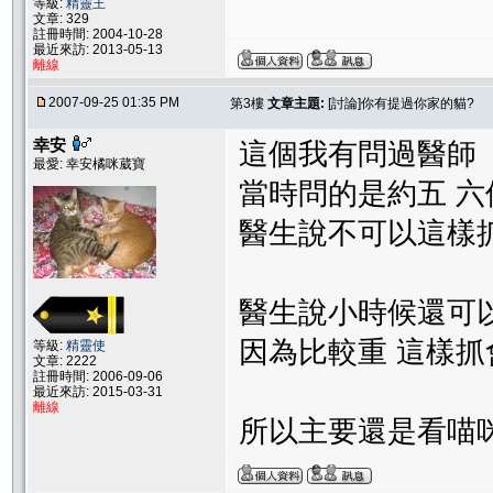
等級:
精靈王
文章: 329
註冊時間: 2004-10-28
最近來訪: 2013-05-13
離線
2007-09-25 01:35 PM
第3樓
文章主題:
[討論]你有提過你家的貓?
幸安
這個我有問過醫師
最愛: 幸安橘咪葳寶
當時問的是約五 六
醫生說不可以這樣
醫生說小時候還可
因為比較重 這樣抓
等級:
精靈使
文章: 2222
註冊時間: 2006-09-06
最近來訪: 2015-03-31
離線
所以主要還是看喵