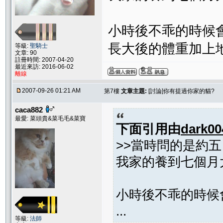
小時後不乖的時候
長大後的體重加上地心
等級:
聖騎士
文章: 90
註冊時間: 2007-04-20
最近來訪: 2016-06-02
離線
2007-09-26 01:21 AM
第7樓
文章主題:
[討論]你有提過你家的貓?
caca882
最愛: 菜頭貴&菜毛毛&菜寶
下面引用由
dark00
>>當時問的是約五
我家的養到七個月
小時後不乖的時候
...
等級:
法師