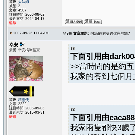
等級:
大法師
威望: 2
文章: 4507
註冊時間: 2006-08-02
最近來訪: 2024-04-17
離線
2007-09-26 11:04 AM
第9樓
文章主題:
[討論]你有提過你家的貓?
幸安
最愛: 幸安橘咪葳寶
下面引用由
dark00
>>當時問的是約五
我家的養到七個月
等級:
精靈使
文章: 2222
註冊時間: 2006-09-06
最近來訪: 2015-03-31
下面引用由
caca88
離線
我家兩隻都快3歲了 一