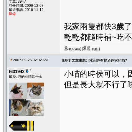
文章: 3947
註冊時間: 2006-12-07
最近來訪: 2016-11-12
離線
我家兩隻都快3歲了 一隻
乾乾都隨時補~吃不胖
2007-09-26 02:02 AM
第8樓
文章主題:
[討論]你有提過你家的貓?
t631942
小喵的時侯可以，
最愛: 包酷豆晴四千金
但是長大就不行了