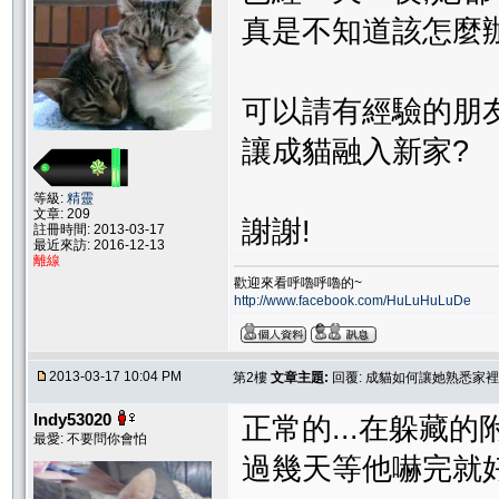
真是不知道該怎麼辦
可以請有經驗的朋友
讓成貓融入新家?
等級:
精靈
文章: 209
謝謝!
註冊時間: 2013-03-17
最近來訪: 2016-12-13
離線
歡迎來看呼嚕呼嚕的~
http://www.facebook.com/HuLuHuLuDe
2013-03-17 10:04 PM
第2樓
文章主題:
回覆: 成貓如何讓她熟悉家
lndy53020
正常的...在躲藏的
最愛: 不要問你會怕
過幾天等他嚇完就好了