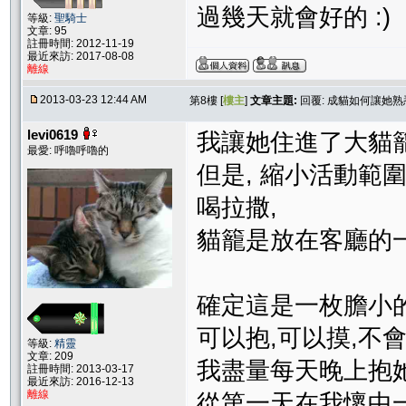
過幾天就會好的 :)
等級:
聖騎士
文章: 95
註冊時間: 2012-11-19
最近來訪: 2017-08-08
離線
2013-03-23 12:44 AM
第8樓 [
樓主
]
文章主題:
回覆: 成貓如何讓她
levi0619
我讓她住進了大貓籠,
最愛: 呼嚕呼嚕的
但是, 縮小活動範
喝拉撒,
貓籠是放在客廳的一
確定這是一枚膽小的
可以抱,可以摸,不會
等級:
精靈
文章: 209
我盡量每天晚上抱她1
註冊時間: 2013-03-17
最近來訪: 2016-12-13
離線
從第一天在我懷中一