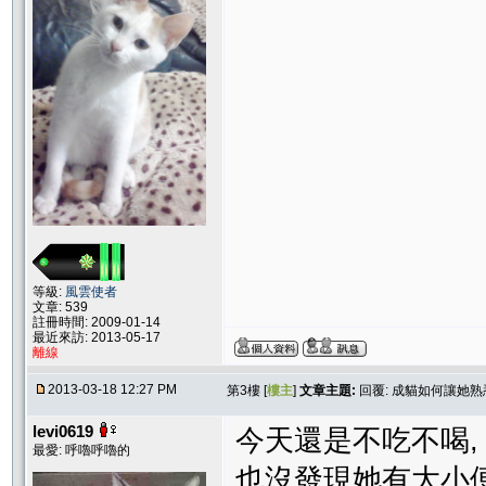
等級:
風雲使者
文章: 539
註冊時間: 2009-01-14
最近來訪: 2013-05-17
離線
2013-03-18 12:27 PM
第3樓 [
樓主
]
文章主題:
回覆: 成貓如何讓她
levi0619
今天還是不吃不喝, 
最愛: 呼嚕呼嚕的
也沒發現她有大小便.