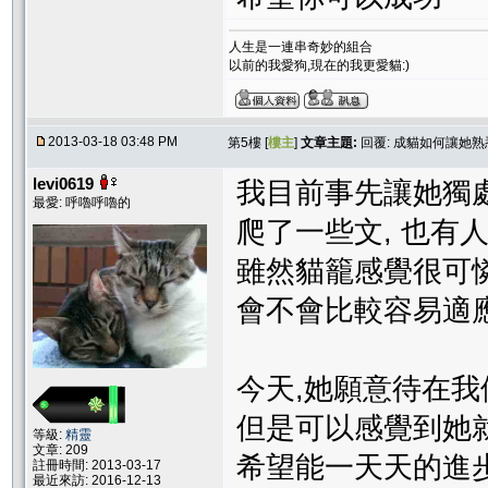
人生是一連串奇妙的組合
以前的我愛狗,現在的我更愛貓:)
2013-03-18 03:48 PM
第5樓 [
樓主
]
文章主題:
回覆: 成貓如何讓她
levi0619
我目前事先讓她獨
最愛: 呼嚕呼嚕的
爬了一些文, 也有
雖然貓籠感覺很可憐
會不會比較容易適
今天,她願意待在我
但是可以感覺到她就
等級:
精靈
文章: 209
希望能一天天的進步
註冊時間: 2013-03-17
最近來訪: 2016-12-13