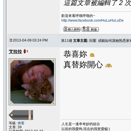
這篇文章被編輯了 2 次. 
歡迎來看呼嚕呼嚕的~
http://www.facebook.com/HuLuHuLuDe
2013-04-09 03:24 PM
第11樓
文章主題:
回覆: 成貓如何讓她熟悉家
艾拉拉
恭喜妳
真替妳開心
等級:
俠客
人生是一連串奇妙的組合
文章: 39
以前的我愛狗,現在的我更愛貓:)