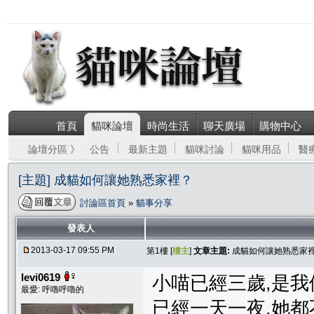
首頁
貓咪論壇
時尚生活
聊天廣場
購物中心
論壇分區 》
公告
最新主題
貓咪討論
貓咪用品
醫
[主題] 成貓如何讓她熟悉家裡？
討論區首頁
»
貓事分享
發表人
2013-03-17 09:55 PM
第1樓 [
樓主
]
文章主題:
成貓如何讓她熟悉家
levi0619
小喵已經三歲,是我
最愛: 呼嚕呼嚕的
已經一天一夜,她都