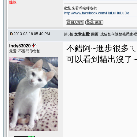
離線
歡迎來看呼嚕呼嚕的~
http://www.facebook.com/HuLuHuLuDe
2013-03-18 05:40 PM
第6樓
文章主題:
回覆: 成貓如何讓她熟悉家
lndy53020
不錯阿~進步很多ㄟ
最愛: 不要問你會怕
可以看到貓出沒了