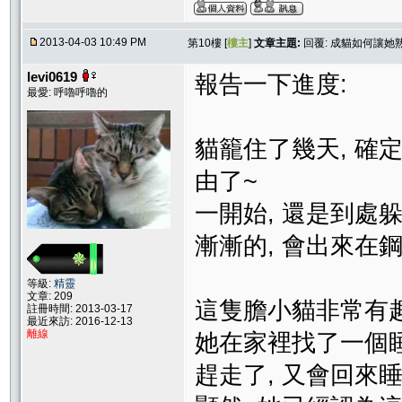
2013-04-03 10:49 PM
第10樓 [
樓主
]
文章主題:
回覆: 成貓如何讓她
levi0619
報告一下進度:
最愛: 呼嚕呼嚕的
貓籠住了幾天, 確
由了~
一開始, 還是到處躲, 
漸漸的, 會出來在
等級:
精靈
文章: 209
這隻膽小貓非常有趣
註冊時間: 2013-03-17
最近來訪: 2016-12-13
離線
她在家裡找了一個睡
趕走了, 又會回來睡~