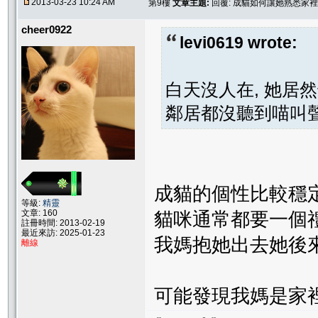
2013-03-23 10:24 AM
第9樓
文章主題:
回覆: 成貓如何讓她熟悉家
cheer0922
levi0619 wrote:
白天沒人在, 她居然
鄰居都沒聽到喵叫聲..
成貓的個性比較穩定
等級:
精靈
文章: 160
貓咪通常都要一個
註冊時間: 2013-02-19
最近來訪: 2025-01-23
我媽抱她出去她後來
離線
可能發現我媽是家裡