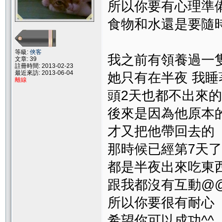
所以你要有心理準
食物和水還是要隨
等級:
俠客
我之前有領養過一
文章: 39
註冊時間: 2013-02-23
最近來訪: 2013-06-04
她只有在半夜 我
離線
頭2天也都不出來的
後來是因為他原本
才又把他帶回去的
那時候已經第7天了
都是半夜出來吃東西
跟我都沒有互動@
所以你要很有耐心
希望你可以成功^^