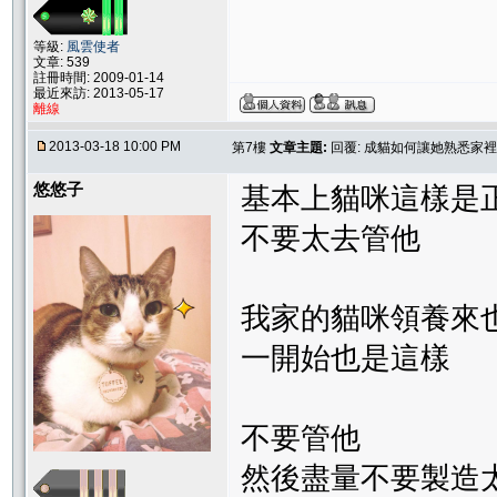
等級:
風雲使者
文章: 539
註冊時間: 2009-01-14
最近來訪: 2013-05-17
離線
2013-03-18 10:00 PM
第7樓
文章主題:
回覆: 成貓如何讓她熟悉家
悠悠子
基本上貓咪這樣是正
不要太去管他
我家的貓咪領養來
一開始也是這樣
不要管他
然後盡量不要製造