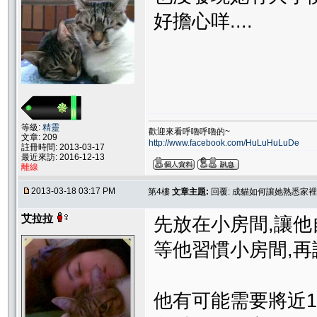
好擔心咩....
等級:
精靈
歡迎來看呼嚕呼嚕的~
文章: 209
http://www.facebook.com/HuLuHuLuDe
註冊時間: 2013-03-17
最近來訪: 2016-12-13
離線
2013-03-18 03:17 PM
第4樓
文章主題:
回覆: 成貓如何讓她熟悉家
艾拉拉
先放在小房間,讓他
等他習慣小房間,
他有可能需要將近