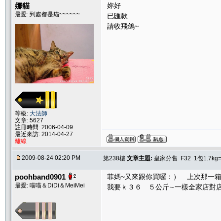
娜貓
妳好
最愛: 到處都是貓~~~~~~
已匯款
請收飛鴿~
等級:
大法師
文章: 5627
註冊時間: 2006-04-09
最近來訪: 2014-04-27
離線
2009-08-24 02:20 PM
第238樓
文章主題:
皇家分售 F32 1包1.7kg
poohband0901
菲媽~又來跟你買囉：） 上次那一
最愛: 喵喵＆DiDi＆MeiMei
我要ｋ３６ ５公斤∼一樣全家店對