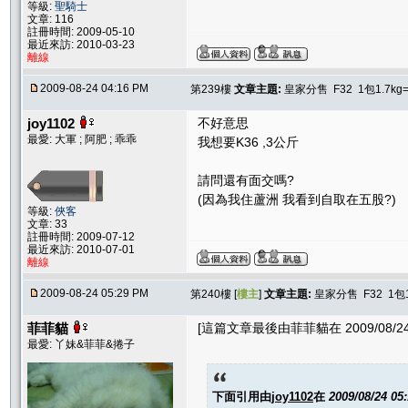
等級:
聖騎士
文章: 116
註冊時間: 2009-05-10
最近來訪: 2010-03-23
離線
2009-08-24 04:16 PM
第239樓
文章主題:
皇家分售 F32 1包1.7kg
joy1102
不好意思
最愛: 大軍 ; 阿肥 ; 乖乖
我想要K36 ,3公斤
請問還有面交嗎?
(因為我住蘆洲 我看到自取在五股?)
等級:
俠客
文章: 33
註冊時間: 2009-07-12
最近來訪: 2010-07-01
離線
2009-08-24 05:29 PM
第240樓 [
樓主
]
文章主題:
皇家分售 F32 1包1
菲菲貓
[這篇文章最後由菲菲貓在 2009/08/24 
最愛: 丫妹&菲菲&捲子
下面引用由
joy1102
在
2009/08/24 05