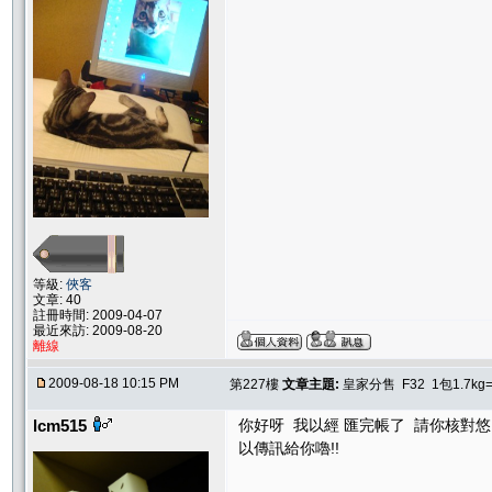
等級:
俠客
文章: 40
註冊時間: 2009-04-07
最近來訪: 2009-08-20
離線
2009-08-18 10:15 PM
第227樓
文章主題:
皇家分售 F32 1包1.7kg
lcm515
你好呀 我以經 匯完帳了 請你核對悠
以傳訊給你嚕!!