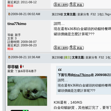
最近來訪: 2011-08-12
離線
2009-08-21 06:02 AM
第229樓
文章主題:
皇家分售 F32 1包1.7kg
tina77kimo
請問....
現在還有k36和白金罐頭的幼貓特餐嗎
罐頭價錢是怎麼計算呢???
等級: 新手
文章: 3
註冊時間: 2009-08-07
最近來訪: 2009-08-23
離線
2009-08-21 10:36 AM
第230樓 [
樓主
]
文章主題:
皇家分售 F32 1包1
菲菲貓
最愛: 丫妹&菲菲&捲子
下面引用由
tina77kimo
在
2009/08/2
請問....
現在還有k36和白金罐頭的幼貓特餐嗎
罐頭價錢是怎麼計算呢???
K36還有，140/KG
白金幼貓缺貨，其他被訂完了，要等