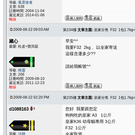
等級:
風雲使者
文章: 638
註冊時間: 2004-11-04
最近來訪: 2014-01-06
離線
2009-08-22 09:03 AM
第234樓
文章主題:
皇家分售 F32 1包1.7kg
藏心
早安^^
最愛: 杜皮+寶貝菇
我要F32 2kg 、以全家寄送
這樣含運多少??
請給我帳號^^
等級:
精靈
文章: 206
註冊時間: 2009-08-10
最近來訪: 2011-12-23
離線
2009-08-22 02:20 PM
第235樓
文章主題:
皇家分售 F32 1包1.7kg
d1088163
您好 我要跟您定
狗狗吃的皇家 A3 1公斤
皇家K36 幼母貓專用 3公斤
F32 1公斤
等級:
法師
全家取貨