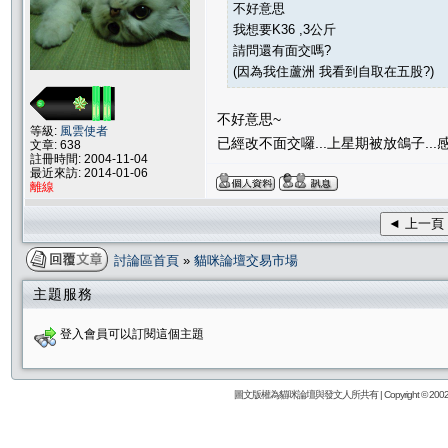
不好意思
我想要K36 ,3公斤
請問還有面交嗎?
(因為我住蘆洲 我看到自取在五股?)
不好意思~
等級:
風雲使者
已經改不面交囉...上星期被放鴿子...感
文章: 638
註冊時間: 2004-11-04
最近來訪: 2014-01-06
離線
◄ 上一頁
討論區首頁
»
貓咪論壇交易市場
主題服務
登入會員可以訂閱這個主題
圖文版權為貓咪論壇與發文人所共有 | Copyright © 2002