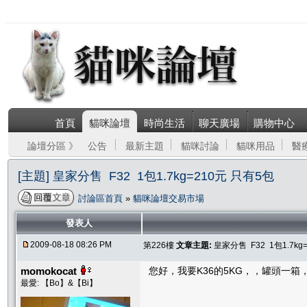
首頁
貓咪論壇
時尚生活
聊天廣場
購物中心
論壇分區 》
公告
最新主題
貓咪討論
貓咪用品
醫
[主題] 皇家分售 F32 1包1.7kg=210元 只有5包
討論區首頁
»
貓咪論壇交易市場
發表人
2009-08-18 08:26 PM
第226樓
文章主題:
皇家分售 F32 1包1.7kg
momokocat
您好，我要K36的5KG，，罐頭一
最愛: 【Bo】&【Bi】