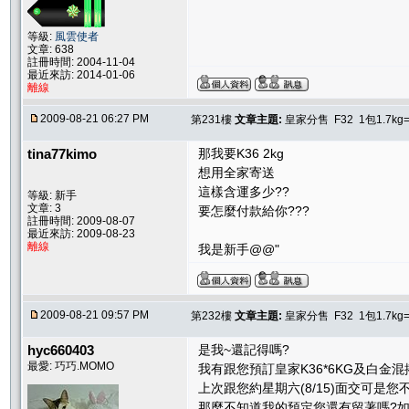
等級:
風雲使者
文章: 638
註冊時間: 2004-11-04
最近來訪: 2014-01-06
離線
2009-08-21 06:27 PM
第231樓
文章主題:
皇家分售 F32 1包1.7kg
tina77kimo
那我要K36 2kg
想用全家寄送
這樣含運多少??
等級: 新手
文章: 3
要怎麼付款給你???
註冊時間: 2009-08-07
最近來訪: 2009-08-23
離線
我是新手@@"
2009-08-21 09:57 PM
第232樓
文章主題:
皇家分售 F32 1包1.7kg
hyc660403
是我~還記得嗎?
最愛: 巧巧.MOMO
我有跟您預訂皇家K36*6KG及白金混
上次跟您約星期六(8/15)面交可是您
那麼不知道我的預定您還有留著嗎?如果