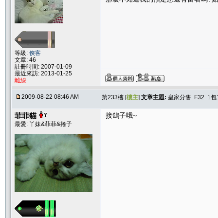
等級:
俠客
文章: 46
註冊時間: 2007-01-09
最近來訪: 2013-01-25
離線
2009-08-22 08:46 AM
第233樓 [
樓主
]
文章主題:
皇家分售 F32 1包1
菲菲貓
接鴿子哦~
最愛: 丫妹&菲菲&捲子