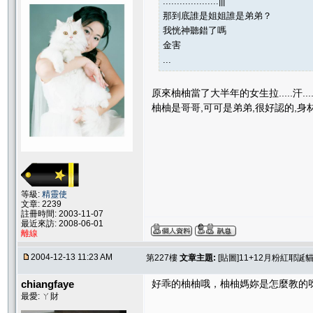
....................|||
那到底誰是姐姐誰是弟弟？
我恍神聽錯了嗎
金害
...
原來柚柚當了大半年的女生拉.....汗.....
柚柚是哥哥,可可是弟弟,很好認的,身
等級:
精靈使
文章: 2239
註冊時間: 2003-11-07
最近來訪: 2008-06-01
離線
2004-12-13 11:23 AM
第227樓
文章主題:
[貼圖]11+12月粉紅耶誕貓聚
chiangfaye
好乖的柚柚哦，柚柚媽妳是怎麼教的
最愛: ㄚ財