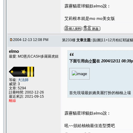
霹靂貓星球貓奴elmo說︰
艾莉根本就是mo mo美女版
2004-12-13 12:08 PM
第233樓
文章主題:
[貼圖]11+12月粉紅耶誕貓聚
elmo
最愛: MO憲兵CASH多羅羅虎妞
下面引用由
小賢
在
2004/12/11 08:39
等級:
大法師
威望: 3
文章: 5294
註冊時間: 2002-12-26
首先現場最妖嬌美麗打扮的柚柚上場
最近來訪: 2021-09-15
離線
霹靂貓星球貓奴elmo說︰
吼~~頒給柚柚最佳造型獎吧