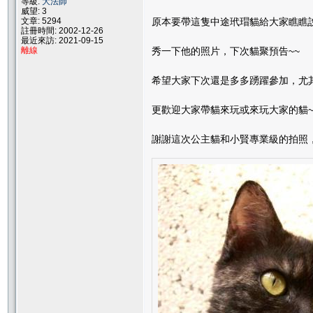
等級:
大法師
威望: 3
文章: 5294
原本要帶這隻中途玳瑁貓給大家瞧瞧說
註冊時間: 2002-12-26
最近來訪: 2021-09-15
離線
秀一下他的照片，下次貓聚預告~~
希望大家下次還是多多踴躍參加，尤
更歡迎大家帶貓來玩或來玩大家的貓~
謝謝這次公主貓和小賢專業級的拍照