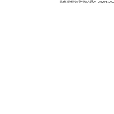
圖文版權為貓咪論壇與發文人所共有 | Copyright © 2002