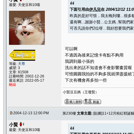
最愛: 天使豆和10喵
下面引用由
伊凡兒
在
2004/12/12 11:
昨真的是好可惜，我太晚到嘍...很多貓
還有啊...謝謝小賢...公主媽..幫我們
可否凡請你們2位呀...我好想要我們家圓圓
可以啊
不過因為後來記憶卡有點不夠用
我調到最小張的
等級:
天尊
洗出來的話不知道會不會影響畫質喔
威望: 3
文章: 81508
可惜圓圓我拍的不夠多我就彈盡援絕
註冊時間: 2002-12-26
下次有機會再多拍一些
最近來訪: 2022-05-17
離線
小賢豆豆媽（王瓊賢）
2004-12-13 12:00 PM
第230樓
文章主題:
[貼圖]11+12月粉紅耶誕貓聚
小賢
最愛: 天使豆和10喵