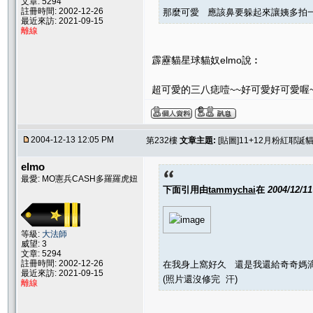
文章: 5294
註冊時間: 2002-12-26
那麼可愛 應該鼻要躲起來讓姨多拍一
最近來訪: 2021-09-15
離線
霹靂貓星球貓奴elmo說︰
超可愛的三八痣噎~~好可愛好可愛喔
2004-12-13 12:05 PM
第232樓
文章主題:
[貼圖]11+12月粉紅耶誕貓聚
elmo
最愛: MO憲兵CASH多羅羅虎妞
下面引用由
tammychai
在
2004/12/1
等級:
大法師
威望: 3
文章: 5294
註冊時間: 2002-12-26
在我身上窩好久 還是我還給奇奇媽
最近來訪: 2021-09-15
(照片還沒修完 汗)
離線