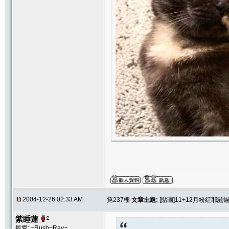
2004-12-26 02:33 AM
第237樓
文章主題:
[貼圖]11+12月粉紅耶誕貓聚
紫睡蓮
最愛: ~Rush~Ray~