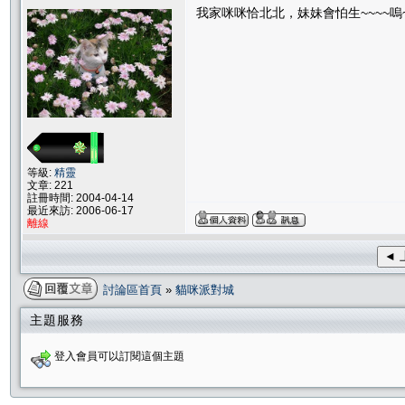
我家咪咪恰北北，妹妹會怕生~~~~嗚
等級:
精靈
文章: 221
註冊時間: 2004-04-14
最近來訪: 2006-06-17
離線
◄ 
討論區首頁
»
貓咪派對城
主題服務
登入會員可以訂閱這個主題