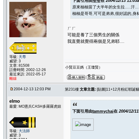
下面引用由
岑岑
在
2004/12/13 11:05
原來柚柚當了大半年的女生拉.....汗.....
柚柚是哥哥,可可是弟弟,很好認的,身
ㄏㄏ
可能是養了三個男生的關係
我直覺就覺得兩個是兄弟耶....
等級:
天尊
威望: 3
文章: 81508
小賢豆豆媽（王瓊賢）
註冊時間: 2002-12-26
最近來訪: 2022-05-17
離線
2004-12-13 12:03 PM
第231樓
文章主題:
[貼圖]11+12月粉紅耶誕貓聚
elmo
最愛: MO憲兵CASH多羅羅虎妞
下面引用由
tammychai
在
2004/12/1
等級:
大法師
威望: 3