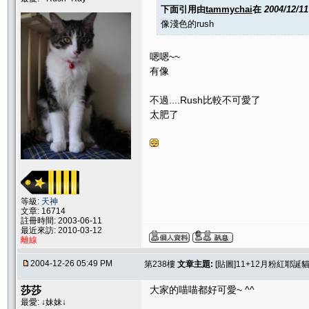
下面引用由
tammychai
在
2004/12/1
像淺色的rush
嗯嗯~~
有像
不過....Rush比較不可愛了
太肥了
等級:
天神
文章: 16714
註冊時間: 2003-06-11
最近來訪: 2010-03-12
離線
2004-12-26 05:49 PM
第238樓
文章主題:
[貼圖]11+12月粉紅耶誕貓聚
莎莎
大家的喵喵都好可愛~ ^^
最愛: ↓妹妹↓