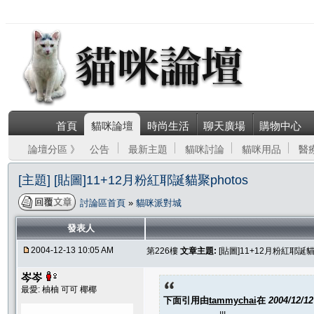
首頁
貓咪論壇
時尚生活
聊天廣場
購物中心
論壇分區 》
公告
最新主題
貓咪討論
貓咪用品
醫
[主題] [貼圖]11+12月粉紅耶誕貓聚photos
討論區首頁
»
貓咪派對城
發表人
2004-12-13 10:05 AM
第226樓
文章主題:
[貼圖]11+12月粉紅耶誕貓聚
岑岑
最愛: 柚柚 可可 椰椰
下面引用由
tammychai
在
2004/12/1