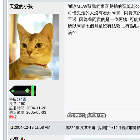
天堂的小孩
謝謝MEW幫我們家喜兒拍的聖誕老公公照.
可惜先走的人沒有看到阿貴...阿貴真的是
不過..因為養阿貴的是一位阿姨..可能
所以阿貴七個月還沒有結紮....有點耽
滴^^
等級:
精靈
文章: 190
註冊時間: 2004-11-20
最近來訪: 2005-05-03
離線
2004-12-13 11:58 AM
第229樓
文章主題:
[貼圖]11+12月粉紅耶誕貓聚
小賢