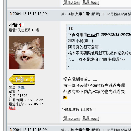
2004-12-13 12:12 PM
第234樓
文章主題:
[貼圖]11+12月粉紅耶誕貓聚
小賢
最愛: 天使豆和10喵
下面引用由
mew
在
2004/12/13 08:3
謝謝小賢(羞...)
阿貴真的很可愛唷....
根本不需要跟他玩就可以把你逗的哈
ㄟ.... 妳不是說拍了4百多張嗎???
...
攤在電腦桌前........
有一部分表情很像的就先跳過去囉
等級:
天尊
然後有些不夠高水準的也先跳過去
威望: 3
文章: 81508
註冊時間: 2002-12-26
最近來訪: 2022-05-17
離線
小賢豆豆媽（王瓊賢）
2004-12-13 12:15 PM
第235樓
文章主題:
[貼圖]11+12月粉紅耶誕貓聚