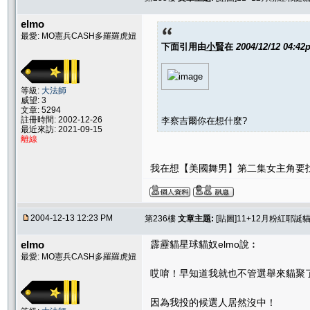
elmo
最愛: MO憲兵CASH多羅羅虎妞
下面引用由
小賢
在
2004/12/12 04:42
等級:
大法師
威望: 3
文章: 5294
註冊時間: 2002-12-26
李察吉爾你在想什麼?
最近來訪: 2021-09-15
離線
我在想【美國舞男】第二集女主角要找誰
2004-12-13 12:23 PM
第236樓
文章主題:
[貼圖]11+12月粉紅耶誕貓聚
elmo
霹靂貓星球貓奴elmo說︰
最愛: MO憲兵CASH多羅羅虎妞
哎唷！早知道我就也不管選舉來貓聚
因為我投的候選人居然
沒中！