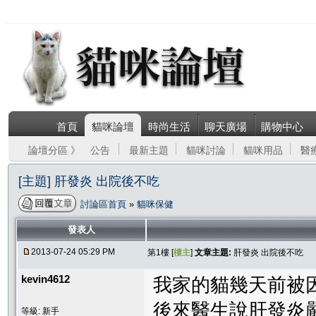
首頁
貓咪論壇
時尚生活
聊天廣場
購物中心
論壇分區 》
公告
最新主題
貓咪討論
貓咪用品
醫
[主題] 肝發炎 出院後不吃
討論區首頁
»
貓咪保健
發表人
2013-07-24 05:29 PM
第1樓 [
樓主
]
文章主題:
肝發炎 出院後不吃
kevin4612
我家的貓幾天前被
後來醫生說肝發炎
等級: 新手