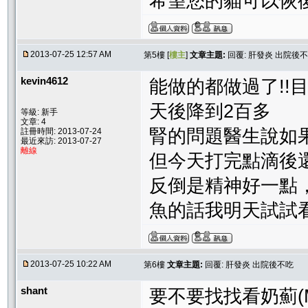
希望您的貓可以恢
2013-07-25 12:57 AM
第5樓 [
樓主
]
文章主題:
回覆: 肝發炎 出院後
kevin4612
能做的都做過了!!
天後降到2百多
等級: 新手
文章: 4
腎的問題醫生說如
註冊時間: 2013-07-24
最近來訪: 2013-07-27
離線
但今天打完點滴後
反倒是精神好一點
魚的話我明天試試
2013-07-25 10:22 AM
第6樓
文章主題:
回覆: 肝發炎 出院後不吃
shant
要不要找找看奶薊(Mi