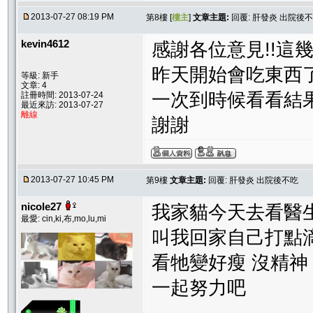
2013-07-27 08:19 PM
第8樓 [
樓主
]
文章主題:
回覆: 肝發炎 出院後
kevin4612
感謝各位意見!!
昨天開始會吃東西
等級: 新手
文章: 4
一次到時候看看結
註冊時間: 2013-07-24
最近來訪: 2013-07-27
離線
謝謝
2013-07-27 10:45 PM
第9樓
文章主題:
回覆: 肝發炎 出院後不吃
nicole27
我家貓今天去看醫生
最愛: cin,ki,布,mo,lu,mi
叫我回家自己打點
看牠變好瘦 沒精神
一起努力吧