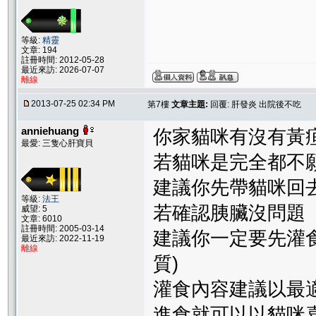
等級:
精靈
文章: 194
註冊時間: 2012-05-28
最近來訪: 2026-07-07
離線
2013-07-25 02:34 PM
第7樓
文章主題:
回覆: 肝發炎 出院後不吃
anniehuang
你家貓咪有沒有黃
最愛: 三隻心肝寶貝
若貓咪是完全都不
建議你先帶貓咪回
等級:
法王
若確認胰臟沒問題
威望: 5
文章: 6010
註冊時間: 2005-03-14
建議你一定要先灌
最近來訪: 2022-11-19
離線
質)
灌食內容建議以最
進食就可以以貓咪