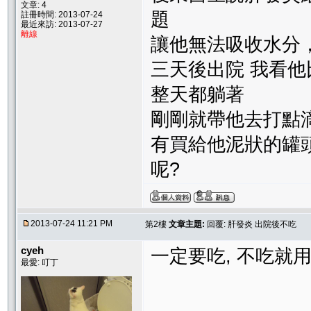
文章: 4
題
註冊時間: 2013-07-24
最近來訪: 2013-07-27
離線
讓他無法吸收水分
三天後出院 我看他
整天都躺著
剛剛就帶他去打點
有買給他泥狀的罐
呢?
2013-07-24 11:21 PM
第2樓
文章主題:
回覆: 肝發炎 出院後不吃
cyeh
一定要吃, 不吃就
最愛: 叮丁