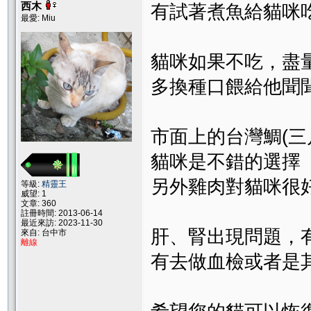
西木
有試著煮魚給貓咪
最愛: Miu
貓咪如果不吃，盡
多換種口餵給他聞
市面上的台灣鯛(
貓咪是不錯的選擇
另外雞肉對貓咪很
等級:
精靈王
威望: 1
文章: 360
註冊時間: 2013-06-14
最近來訪: 2023-11-30
肝、腎出現問題，
來自: 台中市
離線
有去做血檢或者是其