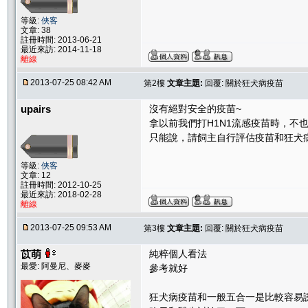
等級:
俠客
文章: 38
註冊時間: 2013-06-21
最近來訪: 2014-11-18
離線
2013-07-25 08:42 AM
第2樓
文章主題:
回覆: 關於狂犬病疫苗
upairs
沒有絕對安全的疫苗~
拿以前我們打H1N1流感疫苗時，不
只能說，請飼主自行評估疫苗和狂犬
等級:
俠客
文章: 12
註冊時間: 2012-10-25
最近來訪: 2018-02-28
離線
2013-07-25 09:53 AM
第3樓
文章主題:
回覆: 關於狂犬病疫苗
苡萌
純粹個人看法
最愛: 阿曼尼、麥麥
參考就好
狂犬病疫苗和一般五合一是比較容易