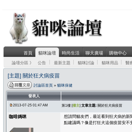
首頁
貓咪論壇
時尚生活
聊天廣場
購物中心
論壇分區 》
公告
最新主題
貓咪討論
貓咪用品
醫
[主題] 關於狂犬病疫苗
討論區首頁
»
貓咪保健
發表人
2013-07-25 01:47 AM
第1樓 [
樓主
]
文章主題:
關於狂犬病疫苗
咖啡媽咪
想請問貓友們，最近看到狂犬病的新
點建議嗎？像是打狂犬這個疫苗安不