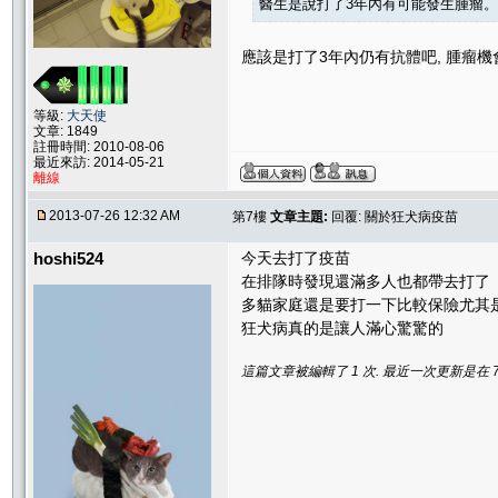
醫生是說打了3年內有可能發生腫瘤。
應該是打了3年內仍有抗體吧, 腫瘤機
等級:
大天使
文章: 1849
註冊時間: 2010-08-06
最近來訪: 2014-05-21
離線
2013-07-26 12:32 AM
第7樓
文章主題:
回覆: 關於狂犬病疫苗
hoshi524
今天去打了疫苗
在排隊時發現還滿多人也都帶去打了
多貓家庭還是要打一下比較保險尤其
狂犬病真的是讓人滿心驚驚的
這篇文章被編輯了 1 次. 最近一次更新是在 7/26