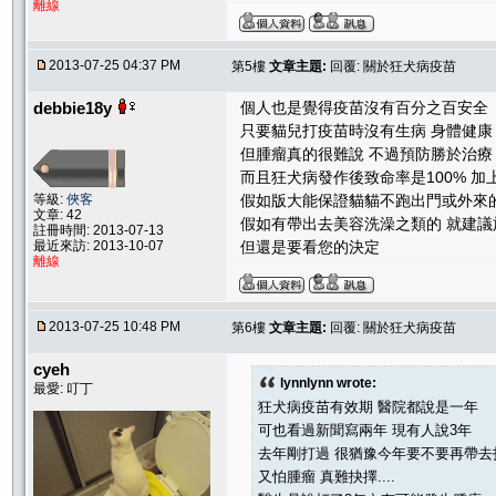
離線
2013-07-25 04:37 PM
第5樓
文章主題:
回覆: 關於狂犬病疫苗
debbie18y
個人也是覺得疫苗沒有百分之百安全
只要貓兒打疫苗時沒有生病 身體健康
但腫瘤真的很難說 不過預防勝於治療
而且狂犬病發作後致命率是100% 加
等級:
俠客
假如版大能保證貓貓不跑出門或外來
文章: 42
假如有帶出去美容洗澡之類的 就建議
註冊時間: 2013-07-13
最近來訪: 2013-10-07
但還是要看您的決定
離線
2013-07-25 10:48 PM
第6樓
文章主題:
回覆: 關於狂犬病疫苗
cyeh
lynnlynn wrote:
最愛: 叮丁
狂犬病疫苗有效期 醫院都說是一年
可也看過新聞寫兩年 現有人說3年
去年剛打過 很猶豫今年要不要再帶去
又怕腫瘤 真難抉擇....