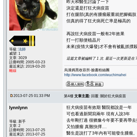
昨天和醫生討論了一下
決定還是打狂犬病疫苗
打在腿部(真的有腫瘤嚴重就把腳截肢
但真的得了狂犬病死亡率是極高的
再說狂犬病疫苗一般有2年效果
打一打順便植晶片
未來(疫情大爆發)才不會有被亂抓撲
等級:
法師
威望: 1
文章: 3029
這篇文章被編輯了 1 次. 最近一次更新是在 7/29
註冊時間: 2005-03-23
最近來訪: 2019-03-20
烏漆媽黑收容所-臉書粉絲團
離線
http://www.facebook.com/wuchimahei
2013-07-25 01:33 PM
第4樓
文章主題:
回覆: 關於狂犬病疫苗
lynnlynn
狂犬病疫苗有效期 醫院都說是一年
可也看過新聞寫兩年 現有人說3年
去年剛打過 很猶豫今年要不要再帶去
等級: 新手
文章: 2
又怕腫瘤 真難抉擇....
註冊時間: 2013-07-25
醫生是說打了3年內有可能發生腫瘤
最近來訪: 2013-07-25