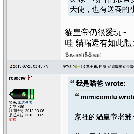
天使，也有送養的小
貓皇帝仍很愛玩~
哇!貓瑞還有如此體
2013-07-25 02:45 PM
第7樓 [
樓主
]
文章主題:
回覆: 想請問家有長壽
rosectw
我是喵爸 wrote:
mimicomilu wrot
等級:
風雲使者
文章: 486
註冊時間: 2013-03-06
家裡的貓皇帝老爺
最近來訪: 2016-10-05
離線