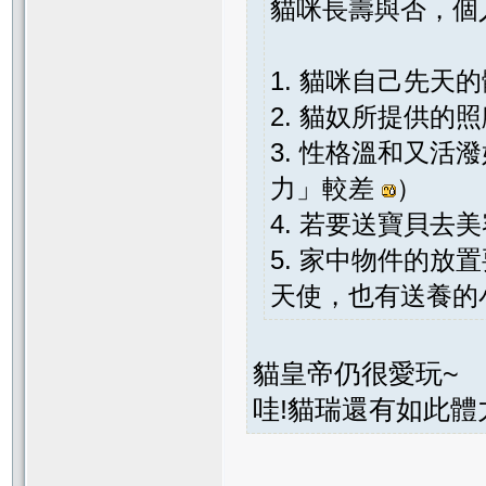
貓咪長壽與否，個
1. 貓咪自己先天
2. 貓奴所提供的
3. 性格溫和又
力」較差
）
4. 若要送寶貝
5. 家中物件的
天使，也有送養的小
貓皇帝仍很愛玩~
哇!貓瑞還有如此體