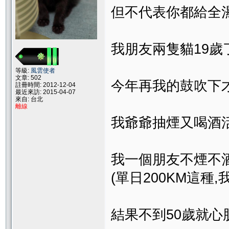
但不代表你都給全濕
我朋友兩隻貓19歲
等級:
風雲使者
文章: 502
今年再我的鼓吹下
註冊時間: 2012-12-04
最近來訪: 2015-04-07
來自: 台北
離線
我爺爺抽煙又喝酒活
我一個朋友不煙不酒
(單日200KM這種
結果不到50歲就心