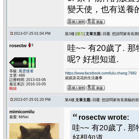
變天使，也有送養的
2013-07-25 01:04 PM
第3樓 [
樓主
]
文章主題:
回覆: 想請問家有長壽
rosectw
哇~~ 有20歲了.
呢? 好想知道.
等級:
風雲使者
https://www.facebook.com/lulu.chang.7982
文章: 486
妮妮及花花的生活趣事
註冊時間: 2013-03-06
最近來訪: 2016-10-05
離線
2013-07-25 01:20 PM
第4樓
文章主題:
回覆: 想請問家有長壽貓的前
mimicomilu
rosectw wrote:
最愛: MiNei
哇~~ 有20歲了.
好想知道.