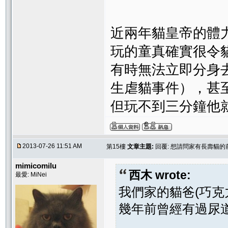
近兩年貓皇帝的體力
玩的童真確實很令
有時無法立即分身
生虐貓事件），甚
但玩不到三分鐘他
2013-07-26 11:51 AM
第15樓
文章主題:
回覆: 想請問家有長壽貓的
mimicomilu
西木 wrote:
最愛: MiNei
我們家的貓爸(巧克
幾年前曾經有過尿