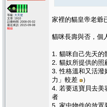
等級:
大天使
家裡的貓皇帝老爺
文章: 1910
註冊時間: 2008-05-02
最近來訪: 2015-09-08
離線
貓咪長壽與否，個
1. 貓咪自己先天的
2. 貓奴所提供的
3. 性格溫和又活
力」較差
）
4. 若要送寶貝去
者
5. 家中物件的放