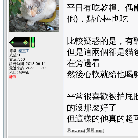
平日有吃乾糧、偶
他)，點心棒也吃
比較疑惑的是，有
但是這兩個卻是貓
等級:
精靈王
威望: 1
文章: 360
在旁邊看
註冊時間: 2013-06-14
最近來訪: 2023-11-30
然後心軟就給他喝鮮奶
來自: 台中市
離線
平常很喜歡被拍屁
的沒那麼好了
但這樣的他真的超可