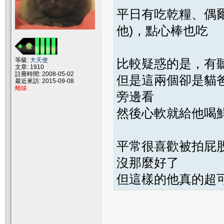
平日有吃乾糧、偶
他)，點心棒也吃
比較疑惑的是，有
等級:
大天使
文章: 1910
註冊時間: 2008-05-02
但是這兩個卻是貓
最近來訪: 2015-09-08
離線
旁邊看
然後心軟就給他喝鮮奶
平常很喜歡被拍屁
沒那麼好了
但這樣的他真的超可