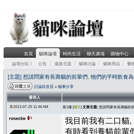
首頁
貓咪論壇
時尚生活
聊天廣場
購物中心
論壇分區 》
公告
最新主題
貓咪討論
貓咪用品
醫
[主題] 想請問家有長壽貓的前輩們, 牠們的平時飲食為
討論區首頁
»
貓事分享
發表人
2013-07-25 11:46 AM
第1樓 [
樓主
]
文章主題:
想請問家有長壽貓的前
rosectw
我目前我有二口貓,
有時看到養貓前輩們