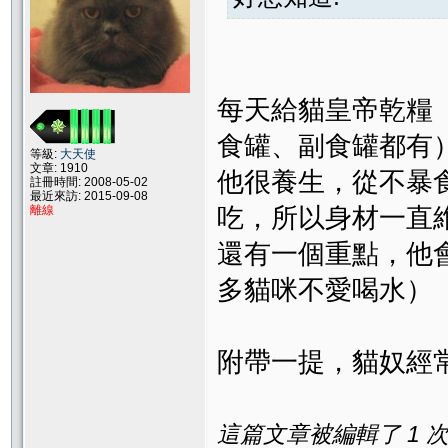
每天給貓皇帝乾糧
食罐、副食罐都有
等級:
大天使
文章: 1910
他很養生，從不暴
註冊時間: 2008-05-02
最近來訪: 2015-09-08
吃，所以身材一直
離線
還有一個重點，他
多貓咪不愛喝水）
附帶一提，貓奴經
這篇文章被編輯了 1 次. 