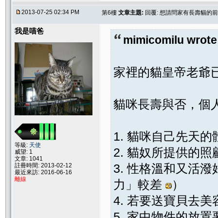
2013-07-25 02:34 PM
第6樓
文章主題:
回覆: 想請問家有長壽貓的前
我是喵爸
mimicomilu wrote
家裡的貓皇帝老爺
貓咪長壽與否，個
1. 貓咪自己先天的
等級:
天使
2. 貓奴所提供的
威望: 1
文章: 1041
3. 性格溫和又活
註冊時間: 2013-02-12
最近來訪: 2016-06-16
離線
力」較差
）
4. 若要送寶貝去
5. 家中物件的放