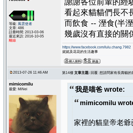
謝謝各位前輩的經驗
看起來貓貓們長不長
而飲食 -- 溼食(
等級:
風雲使者
文章: 486
幾歲沒有直接的關係
註冊時間: 2013-03-06
最近來訪: 2016-10-05
離線
https://www.facebook.com/lulu.chang.7982
妮妮及花花的生活趣事
2013-07-26 11:46 AM
第14樓
文章主題:
回覆: 想請問家有長壽貓的
mimicomilu
我是喵爸 wrote:
最愛: MiNei
mimicomilu wrot
家裡的貓皇帝老爺