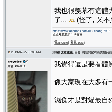
我也很羨幕有這體力
了...
(怪了, 又不
https://www.facebook.com/lulu.chang.7982
妮妮及花花的生活趣事
2013-07-25 05:08 PM
第8樓
文章主題:
回覆: 想請問家有長壽貓的前
stevelee
我覺得還是要看體
最愛: PRADA
像大家現在大多有
濕食才是對貓最自