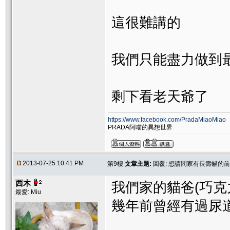
這很難講的
我們只能盡力做到
剩下看老天爺了
https://www.facebook.com/PradaMiaoMiao
PRADA阿喵的異想世界
2013-07-25 10:41 PM
第9樓
文章主題:
回覆: 想請問家有長壽貓的前
西木
我們家的貓爸(巧克
最愛: Miu
幾年前曾經有過尿