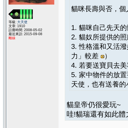
貓咪長壽與否，個
等級:
大天使
1. 貓咪自己先天
文章: 1910
註冊時間: 2008-05-02
最近來訪: 2015-09-08
2. 貓奴所提供的
離線
3. 性格溫和又
力」較差
）
4. 若要送寶貝
5. 家中物件的
天使，也有送養的小
貓皇帝仍很愛玩~
哇!貓瑞還有如此體