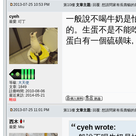
2013-07-25 10:53 PM
第10樓
文章主題:
回覆: 想請問家有長壽貓的
cyeh
一般說不喝牛奶是怕
最愛: 叮丁
的。生蛋不是不能吃
蛋白有一個硫磺味,
等級:
大天使
文章: 1849
註冊時間: 2010-08-06
最近來訪: 2014-05-21
離線
2013-07-25 11:01 PM
第11樓
文章主題:
回覆: 想請問家有長壽貓的
西木
cyeh wrote:
最愛: Miu