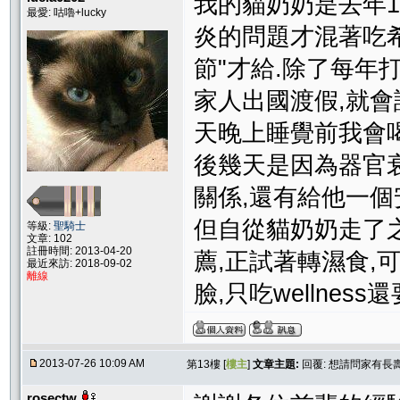
我的貓奶奶是去年1
最愛: 咕嚕+lucky
炎的問題才混著吃希
節"才給.除了每年
家人出國渡假,就會
天晚上睡覺前我會喝
後幾天是因為器官衰
關係,還有給他一個
但自從貓奶奶走了
等級:
聖騎士
文章: 102
註冊時間: 2013-04-20
薦,正試著轉濕食
最近來訪: 2018-09-02
離線
臉,只吃wellne
2013-07-26 10:09 AM
第13樓 [
樓主
]
文章主題:
回覆: 想請問家有長
rosectw