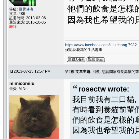
牠們的飲食是怎樣
等級:
風雲使者
文章: 486
因為我也希望我的貝
註冊時間: 2013-03-06
最近來訪: 2016-10-05
離線
https://www.facebook.com/lulu.chang.7982
妮妮及花花的生活趣事
2013-07-25 12:57 PM
第2樓
文章主題:
回覆: 想請問家有長壽貓的前
mimicomilu
rosectw wrote:
最愛: MiNei
我目前我有二口貓,
有時看到養貓前輩們
們的飲食是怎樣的
因為我也希望我的貝