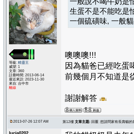
一般說不喝牛奶是怕
生蛋不是不能吃是怕
一個硫磺味, 一般
噢噢噢!!!
等級:
精靈王
因為貓爸已經吃蛋
威望: 1
文章: 360
前幾個月不知道是
註冊時間: 2013-06-14
最近來訪: 2023-11-30
來自: 台中市
離線
謝謝解答
2013-07-26 12:07 AM
第12樓
文章主題:
回覆: 想請問家有長壽貓的
lucia0202