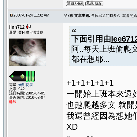
2007-01-24 11:32 AM
第8樓
文章主題:
各位出遠門時多久 就會開始
linn712
最愛: 漿Ni噗Fi漂荳皮
下面引用由
lee671
阿..每天上班偷爬文
都在想耶...
+1+1+1+1+1
等級:
光明使者
文章: 942
一開始上班本來還
註冊時間: 2005-04-05
最近來訪: 2016-08-07
離線
也越爬越多文 就開
我還曾經因為想她
XD