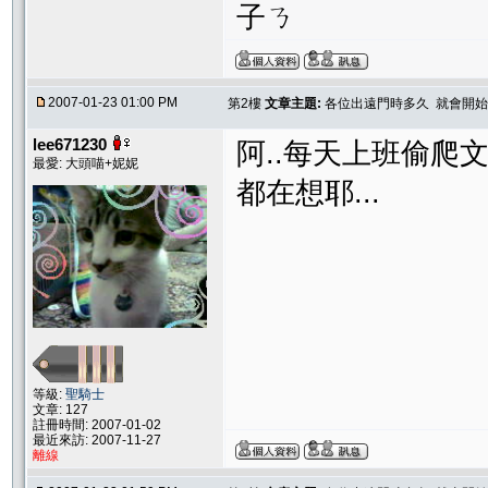
子ㄋ
2007-01-23 01:00 PM
第2樓
文章主題:
各位出遠門時多久 就會開始
lee671230
阿..每天上班偷爬文
最愛: 大頭喵+妮妮
都在想耶...
等級:
聖騎士
文章: 127
註冊時間: 2007-01-02
最近來訪: 2007-11-27
離線