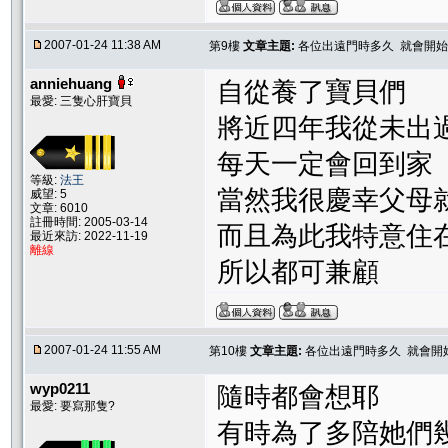
2007-01-24 11:38 AM
第9樓
文章主題:
各位出遠門時多久 就會開始
anniehuang
自從養了寶貝們
最愛: 三隻心肝寶貝
將近四年我從未出
每天一定會回到家
等級:
法王
當然我很慶幸父母
威望: 5
文章: 6010
註冊時間: 2005-03-14
而且為此我特意住
最近來訪: 2022-11-19
離線
所以都可兼顧
2007-01-24 11:55 AM
第10樓
文章主題:
各位出遠門時多久 就會開
wyp0211
隨時都會想耶
最愛: 要寫那隻?
有時為了多陪她們