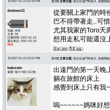
2007-01-23 01:59 PM
第3樓
文章主題:
各位出遠門時多久 就會開始
dodowe11
從要關上家門的時候
巴不得帶著走..可
尤其我家的Toro夭壽
等級:
俠客
文章: 28
想用走私可能還沒
註冊時間: 2007-01-23
最近來訪: 2007-02-18
離線
2007-01-23 02:01 PM
第4樓
文章主題:
各位出遠門時多久 就會開始
kakorain
出遠門的第一天晚上
最愛: 喵大+喵小豆2枚
躺在旅館的床上
感覺到床上只有我一
嗚~~~~~~媽咪好想