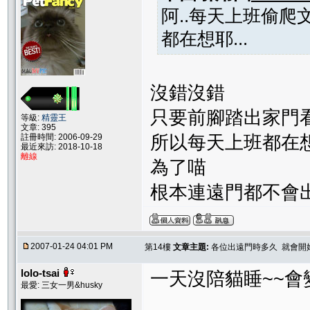
阿..每天上班偷爬文
都在想耶...
沒錯沒錯
只要前腳踏出家門
等級:
精靈王
文章: 395
所以每天上班都在
註冊時間: 2006-09-29
最近來訪: 2018-10-18
離線
為了喵
根本連遠門都不會出了
2007-01-24 04:01 PM
第14樓
文章主題:
各位出遠門時多久 就會開
lolo-tsai
一天沒陪貓睡~~會
最愛: 三女一男&husky