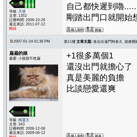
自己都快遲到嚕..........
等級:
天使
剛踏出門口就開始想嚕.
文章: 1352
註冊時間: 2006-10-26
最近來訪: 2011-07-12
離線
2007-01-24 01:36 PM
第11樓
文章主題:
各位出遠門時多久 就會開
扁扁的娘
+1很多萬個1
最愛: 小甜甜不然扁
還沒出門就擔心了
真是美麗的負擔
比談戀愛還爽
等級:
精靈王
文章: 343
註冊時間: 2006-12-08
最近來訪: 2009-06-12