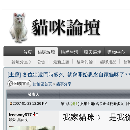
首頁
貓咪論壇
時尚生活
聊天廣場
購物中心
論壇分區 》
公告
最新主題
貓咪討論
貓咪用品
醫
[主題] 各位出遠門時多久 就會開始思念自家貓咪了?
討論區首頁
»
貓事分享
發表人
2007-01-23 12:26 PM
第1樓 [
樓主
]
文章主題:
各位出遠門時多久 就
freeway617
我家貓咪ㄋ 是我
最愛: 黑皮皮