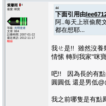
紫馨雨
最愛: 咪寶
下面引用由
lee671
阿..每天上班偷爬文
等級:
光明使者
都在想耶...
文章: 884
註冊時間: 2007-01-22
最近來訪: 2012-11-17
離線
我ㄝ是!! 雖然沒
情愫 轉到我家"咪寶
吧!! 因為長的有
圓圓低 還是男低@
我之前哪隻是有點鳳