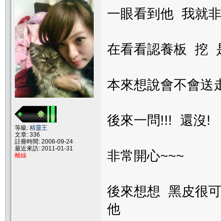
一眼看到他 我就
在看看認養板 挖 
本來想說會不會送
後來一問!!! 還沒!
等級:
精靈王
文章: 336
註冊時間: 2006-09-24
最近來訪: 2011-01-31
非常開心~~~
離線
後來想想 黑皮很可
他