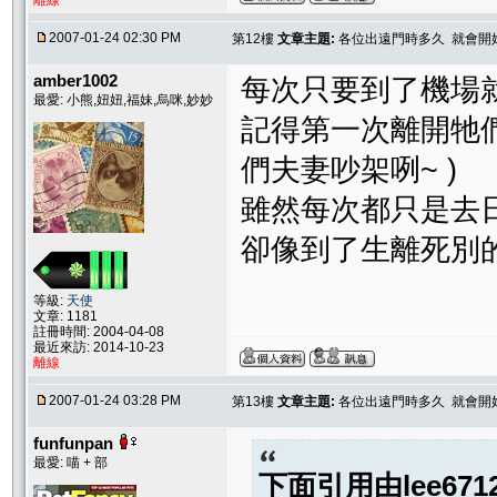
離線
2007-01-24 02:30 PM
第12樓
文章主題:
各位出遠門時多久 就會開
amber1002
每次只要到了機場
最愛: 小熊,妞妞,福妹,烏咪,妙妙
記得第一次離開牠們
們夫妻吵架咧~ )
雖然每次都只是去日
卻像到了生離死別的關頭.
等級:
天使
文章: 1181
註冊時間: 2004-04-08
最近來訪: 2014-10-23
離線
2007-01-24 03:28 PM
第13樓
文章主題:
各位出遠門時多久 就會開
funfunpan
最愛: 喵 + 部
下面引用由
lee671