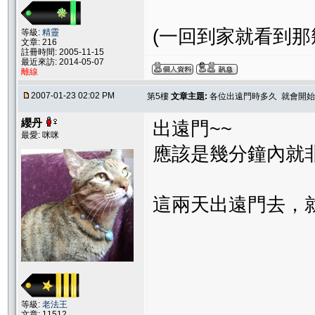
(一回到家就看到那
等級:
精靈
文章: 216
註冊時間: 2005-11-15
最近來訪: 2014-05-07
離線
2007-01-23 02:02 PM
第5樓
文章主題:
各位出遠門時多久 就會開始
纓丹
出遠門~~
最愛: 咪咪
應該是幾分鐘內就
這兩天出遠門去，
等級:
老法王
文章: 11512