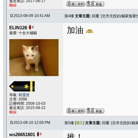
最近來訪: 2017-06-17
離線
2013-08-09 10:41 AM
第4樓
文章主題:
回覆: [北市北投]白貓家族要
ELIN126
加油
最愛: 十全大補貓
等級:
精靈使
文章: 2098
註冊時間: 2008-10-03
最近來訪: 2015-09-22
離線
2013-08-10 12:09 PM
第5樓 [
樓主
]
文章主題:
回覆: [北市北投]白
ws26651801
推！