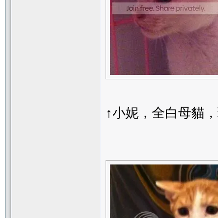
↑小妮，全白母貓，