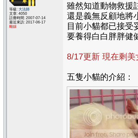
雖然知道動物救援
等級:
大法師
文章: 4050
還是義無反顧地將
註冊時間: 2007-07-14
最近來訪: 2017-06-17
目前小貓都已接受
離線
要養得白白胖胖健健
8/17更新 現在
五隻小貓的介紹：