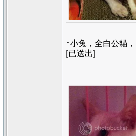
↑小兔，全白公貓
[已送出]