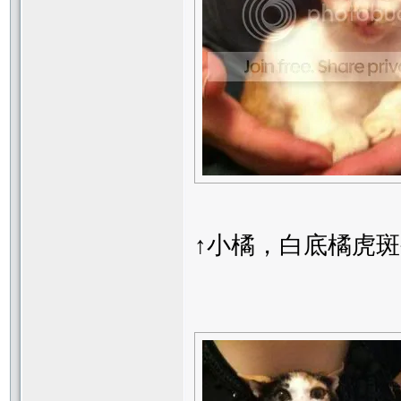
↑小橘，白底橘虎