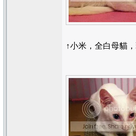
↑小米，全白母貓