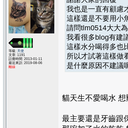
我也是一直有顧慮
這樣還是不要用小
請問tlm0514大
我看很多blog有
這樣水分喝得多也
等級:
天使
所以才試著這樣做
文章: 1191
註冊時間: 2013-01-11
最近來訪: 2019-08-06
是什麼原因不建議
離線
貓天生不愛喝水 
最主要還是牙齒跟