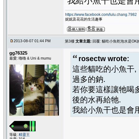
我給小魚干也是會
https://www.facebook.com/lulu.chang.7982
妮妮及花花的生活趣事
2013-08-07 01:44 PM
第3樓
文章主題:
回覆: 貓吃小魚乾泡水是OK
gg76325
rosectw wrote:
最愛: 嚕嚕 & Uni & mumu
這些貓吃的小魚干,
過多的鈉.
若你要這樣讓牠喝多
後的水再給牠.
我給小魚干也是會
等級:
精靈王
文章: 316