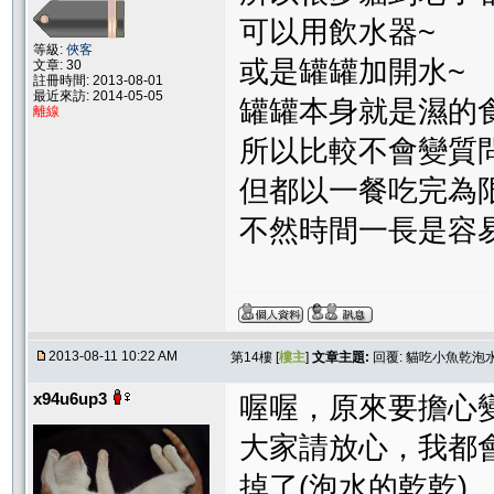
可以用飲水器~
等級:
俠客
或是罐罐加開水~
文章: 30
註冊時間: 2013-08-01
最近來訪: 2014-05-05
罐罐本身就是濕的
離線
所以比較不會變質
但都以一餐吃完為
不然時間一長是容
2013-08-11 10:22 AM
第14樓 [
樓主
]
文章主題:
回覆: 貓吃小魚乾泡
x94u6up3
喔喔，原來要擔心
大家請放心，我都
掉了(泡水的乾乾)