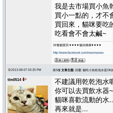
我是去市場買小魚乾
買小一點的，才不
買回來，貓咪要吃
吃看會不會太鹹~
36隻貓寶貝 ♥ ♥ ♥ ♥ 貓你兩拳♥ ♥ ♥ ♥
http://www.facebook.com/maomaowo
2013-08-07 03:35 PM
第5樓
文章主題:
回覆: 貓吃小魚乾泡水是OK
tlm0514
不建議用乾乾泡水
你可以去買飲水器
貓咪喜歡流動的水..
再來就是...