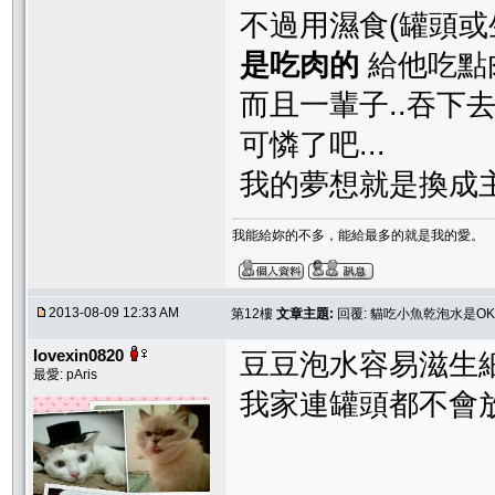
不過用濕食(罐頭或
是吃肉的
給他吃點
而且一輩子..吞下
可憐了吧...
我的夢想就是換成主
我能給妳的不多，能給最多的就是我的愛。
2013-08-09 12:33 AM
第12樓
文章主題:
回覆: 貓吃小魚乾泡水是O
lovexin0820
豆豆泡水容易滋生
最愛: pAris
我家連罐頭都不會