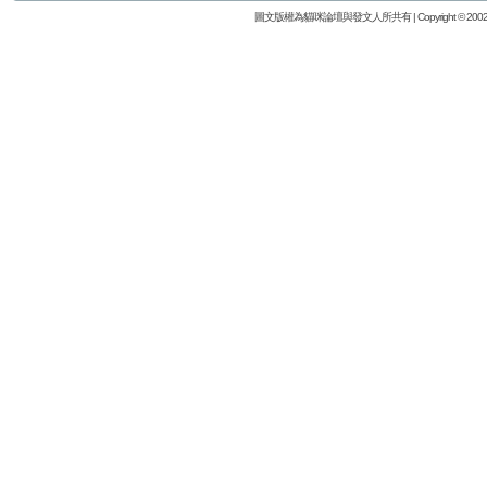
圖文版權為貓咪論壇與發文人所共有 | Copyright © 2002