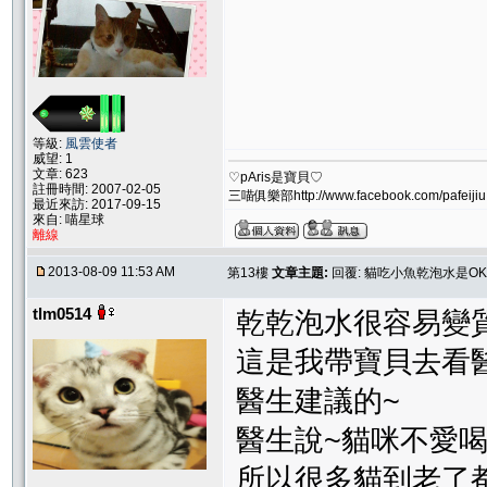
等級:
風雲使者
威望: 1
文章: 623
♡pAris是寶貝♡
註冊時間: 2007-02-05
三喵俱樂部http://www.facebook.com/pafeijiu
最近來訪: 2017-09-15
來自: 喵星球
離線
2013-08-09 11:53 AM
第13樓
文章主題:
回覆: 貓吃小魚乾泡水是O
tlm0514
乾乾泡水很容易變
這是我帶寶貝去看
醫生建議的~
醫生說~貓咪不愛喝
所以很多貓到老了