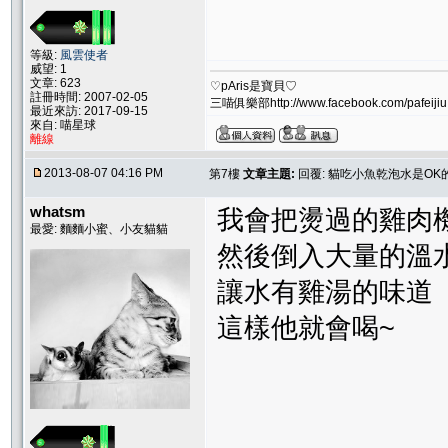
等級:
風雲使者
威望: 1
文章: 623
♡pAris是寶貝♡
註冊時間: 2007-02-05
三喵俱樂部http://www.facebook.com/pafeijiu
最近來訪: 2017-09-15
來自: 喵星球
離線
2013-08-07 04:16 PM
第7樓
文章主題:
回覆: 貓吃小魚乾泡水是OK
whatsm
我會把燙過的雞肉
最愛: 麵麵小蜜、小友貓貓
然後倒入大量的溫
讓水有雞湯的味道
這樣他就會喝~