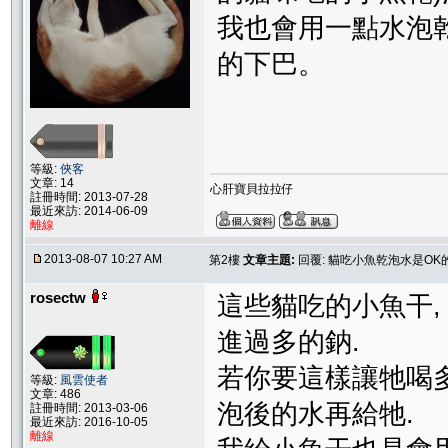
我也會用一點水泡
的下巴。
等級:
俠客
文章: 14
心肝寶貝拉拉仔
註冊時間: 2013-07-28
最近來訪: 2014-06-09
離線
2013-08-07 10:27 AM
第2樓
文章主題:
回覆: 貓吃小魚乾泡水是OK
rosectw
這些貓吃的小魚干,
進過多的鈉.
若你要這樣讓牠喝多
等級:
風雲使者
文章: 486
泡後的水再給牠.
註冊時間: 2013-03-06
最近來訪: 2016-10-05
離線