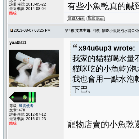
有些小魚乾真的鹹
註冊時間: 2013-05-22
最近來訪: 2014-08-04
離線
2013-08-07 03:25 PM
第4樓
文章主題:
回覆: 貓吃小魚乾泡水是OK
yaa0811
x94u6up3 wrote:
我家的貓貓喝水量
貓咪吃的小魚乾)
我也會用一點水泡
下巴。
等級:
風雲使者
文章: 478
註冊時間: 2012-07-12
最近來訪: 2016-01-23
寵物店賣的小魚乾
離線