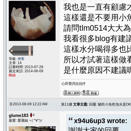
我也是一直有顧慮
這樣還是不要用小
請問tlm0514
我看很多blog有
這樣水分喝得多也
所以才試著這樣做
等級:
俠客
文章: 14
註冊時間: 2013-07-28
是什麼原因不建議
最近來訪: 2014-06-09
離線
心肝寶貝拉拉仔
2013-08-09 12:22 AM
第11樓
文章主題:
回覆: 貓吃小魚乾泡水是O
glume183
x94u6up3 wrote:
最愛: 愛麗絲ヽ( ^∀^)ﾉ
謝謝大家的回覆