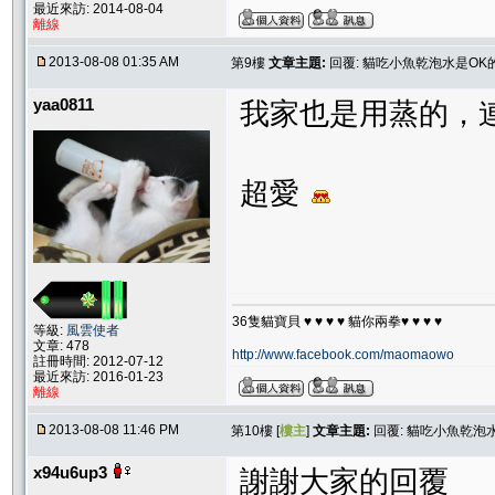
最近來訪: 2014-08-04
離線
2013-08-08 01:35 AM
第9樓
文章主題:
回覆: 貓吃小魚乾泡水是OK
yaa0811
我家也是用蒸的，
超愛
36隻貓寶貝 ♥ ♥ ♥ ♥ 貓你兩拳♥ ♥ ♥ ♥
等級:
風雲使者
文章: 478
http://www.facebook.com/maomaowo
註冊時間: 2012-07-12
最近來訪: 2016-01-23
離線
2013-08-08 11:46 PM
第10樓 [
樓主
]
文章主題:
回覆: 貓吃小魚乾泡
x94u6up3
謝謝大家的回覆