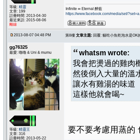
等級:
精靈
Infinite ∞ Eternal 醉藍
文章: 199
https://www.facebook.com/media/set/?s
註冊時間: 2013-04-30
最近來訪: 2015-08-06
離線
2013-08-07 04:48 PM
第8樓
文章主題:
回覆: 貓吃小魚乾泡水是OK
gg76325
whatsm wrote:
最愛: 嚕嚕 & Uni & mumu
我會把燙過的雞肉
然後倒入大量的溫
讓水有雞湯的味道
這樣他就會喝~
要不要考慮用蒸的
等級:
精靈王
文章: 316
註冊時間: 2013-05-22