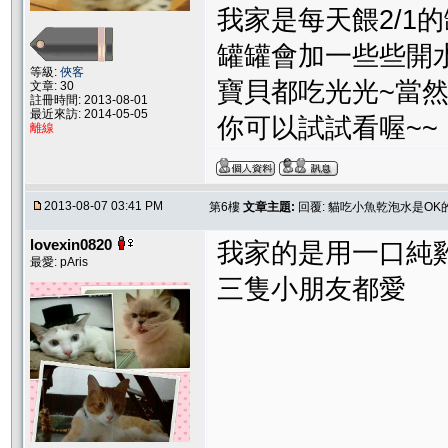
我家是每天餵2/1的罐
罐罐會加一些些開水拌
等級:
俠客
寶貝都吃光光~當然
文章: 30
註冊時間: 2013-08-01
最近來訪: 2014-05-05
你可以試試看喔~~
離線
2013-08-07 03:41 PM
第6樓
文章主題:
回覆: 貓吃小魚乾泡水是OK
lovexin0820
我家的是用一口純
最愛: pAris
三隻小朋友都愛