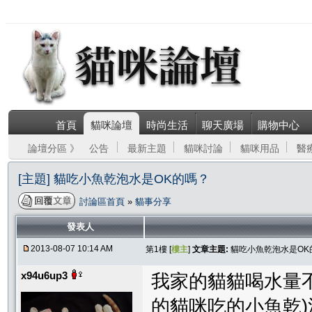
首頁
貓咪論壇
時尚生活
聊天廣場
購物中心
論壇分區 》
公告
最新主題
貓咪討論
貓咪用品
醫
[主題] 貓吃小魚乾泡水是OK的嗎？
討論區首頁
»
貓事分享
發表人
2013-08-07 10:14 AM
第1樓 [
樓主
]
文章主題:
貓吃小魚乾泡水是OK
x94u6up3
我家的貓貓喝水量
的貓咪吃的小魚乾