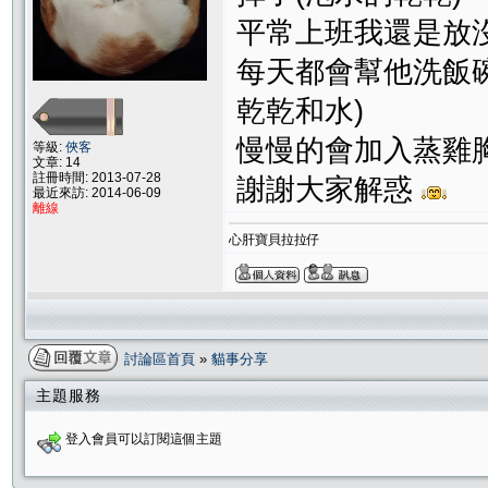
平常上班我還是放
每天都會幫他洗飯
乾乾和水)
慢慢的會加入蒸雞
等級:
俠客
文章: 14
註冊時間: 2013-07-28
謝謝大家解惑
最近來訪: 2014-06-09
離線
心肝寶貝拉拉仔
討論區首頁
»
貓事分享
主題服務
登入會員可以訂閱這個主題