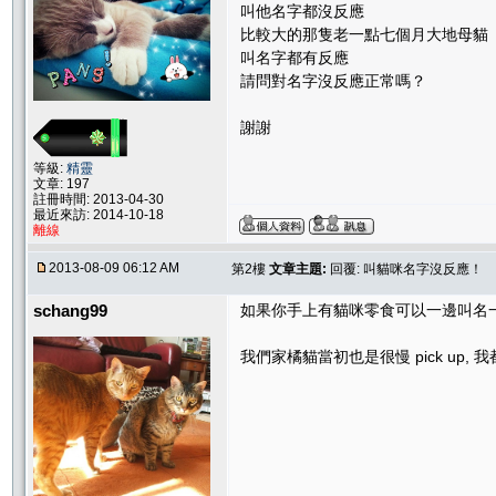
叫他名字都沒反應
比較大的那隻老一點七個月大地母貓
叫名字都有反應
請問對名字沒反應正常嗎？
謝謝
等級:
精靈
文章: 197
註冊時間: 2013-04-30
最近來訪: 2014-10-18
離線
2013-08-09 06:12 AM
第2樓
文章主題:
回覆: 叫貓咪名字沒反應！
schang99
如果你手上有貓咪零食可以一邊叫名
我們家橘貓當初也是很慢 pick up,