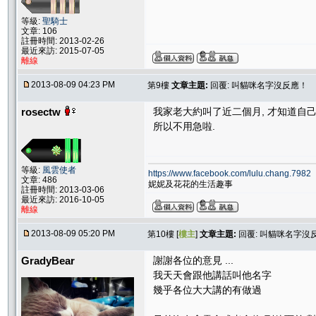
等級:
聖騎士
文章: 106
註冊時間: 2013-02-26
最近來訪: 2015-07-05
離線
2013-08-09 04:23 PM
第9樓
文章主題:
回覆: 叫貓咪名字沒反應！
rosectw
我家老大約叫了近二個月, 才知道自己
所以不用急啦.
等級:
風雲使者
https://www.facebook.com/lulu.chang.7982
文章: 486
妮妮及花花的生活趣事
註冊時間: 2013-03-06
最近來訪: 2016-10-05
離線
2013-08-09 05:20 PM
第10樓 [
樓主
]
文章主題:
回覆: 叫貓咪名字沒
GradyBear
謝謝各位的意見 ...
我天天會跟他講話叫他名字
幾乎各位大大講的有做過