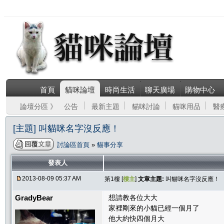
首頁
貓咪論壇
時尚生活
聊天廣場
購物中心
論壇分區 》
公告
最新主題
貓咪討論
貓咪用品
醫
[主題] 叫貓咪名字沒反應！
討論區首頁
»
貓事分享
發表人
2013-08-09 05:37 AM
第1樓 [
樓主
]
文章主題:
叫貓咪名字沒反應！
GradyBear
想請教各位大大
家裡剛來的小貓已經一個月了
他大約快四個月大