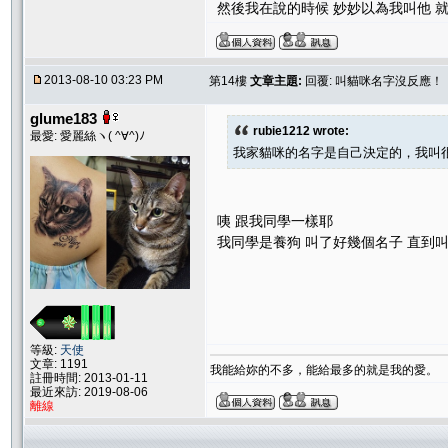
然後我在說的時候 妙妙以為我叫他 
2013-08-10 03:23 PM
第14樓
文章主題:
回覆: 叫貓咪名字沒反應！
glume183
rubie1212 wrote:
最愛: 愛麗絲ヽ( ^∀^)ﾉ
我家貓咪的名字是自己決定的，我叫很
咦 跟我同學一樣耶
我同學是養狗 叫了好幾個名子 直到叫
等級:
天使
文章: 1191
我能給妳的不多，能給最多的就是我的愛。
註冊時間: 2013-01-11
最近來訪: 2019-08-06
離線