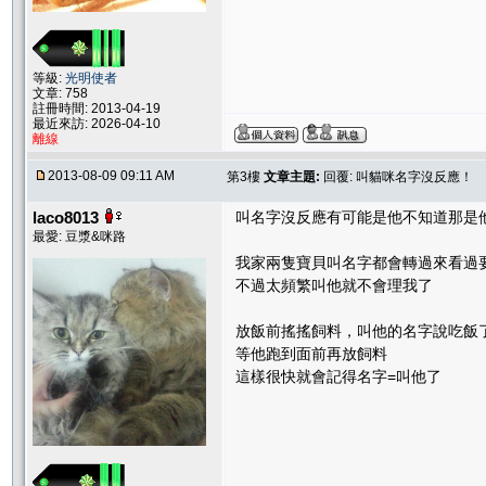
等級:
光明使者
文章: 758
註冊時間: 2013-04-19
最近來訪: 2026-04-10
離線
2013-08-09 09:11 AM
第3樓
文章主題:
回覆: 叫貓咪名字沒反應！
laco8013
叫名字沒反應有可能是他不知道那是
最愛: 豆漿&咪路
我家兩隻寶貝叫名字都會轉過來看過
不過太頻繁叫他就不會理我了
放飯前搖搖飼料，叫他的名字說吃飯
等他跑到面前再放飼料
這樣很快就會記得名字=叫他了