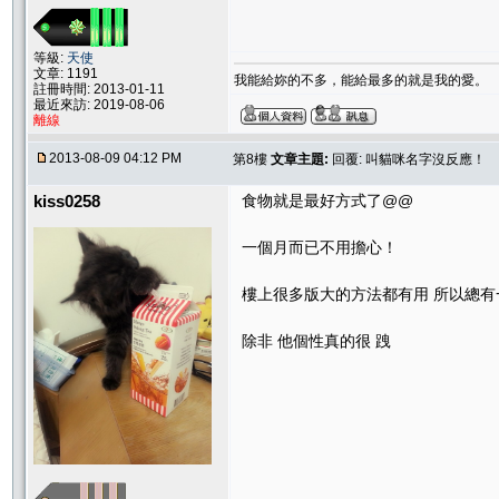
等級:
天使
文章: 1191
我能給妳的不多，能給最多的就是我的愛。
註冊時間: 2013-01-11
最近來訪: 2019-08-06
離線
2013-08-09 04:12 PM
第8樓
文章主題:
回覆: 叫貓咪名字沒反應！
kiss0258
食物就是最好方式了@@
一個月而已不用擔心！
樓上很多版大的方法都有用 所以總有
除非 他個性真的很 跩