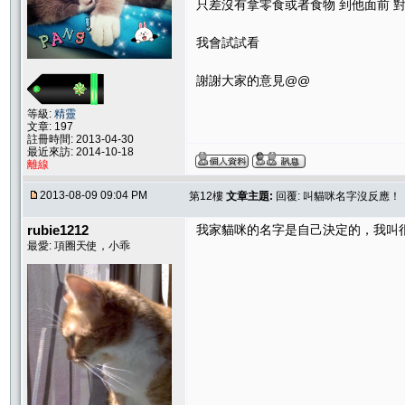
只差沒有拿零食或者食物 到他面前 
我會試試看
謝謝大家的意見@@
等級:
精靈
文章: 197
註冊時間: 2013-04-30
最近來訪: 2014-10-18
離線
2013-08-09 09:04 PM
第12樓
文章主題:
回覆: 叫貓咪名字沒反應！
rubie1212
我家貓咪的名字是自己決定的，我叫很
最愛: 項圈天使，小乖