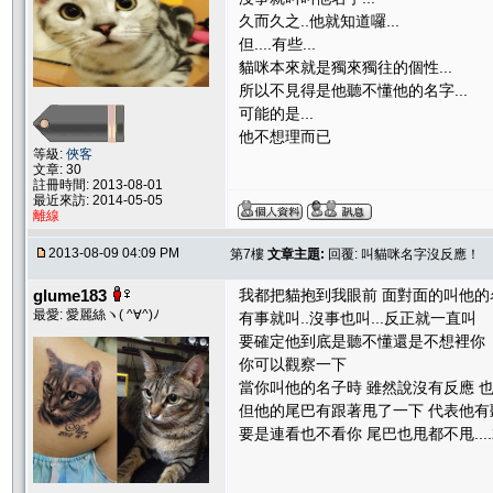
久而久之..他就知道囉...
但....有些...
貓咪本來就是獨來獨往的個性...
所以不見得是他聽不懂他的名字...
可能的是...
他不想理而已
等級:
俠客
文章: 30
註冊時間: 2013-08-01
最近來訪: 2014-05-05
離線
2013-08-09 04:09 PM
第7樓
文章主題:
回覆: 叫貓咪名字沒反應！
glume183
我都把貓抱到我眼前 面對面的叫他的名
最愛: 愛麗絲ヽ( ^∀^)ﾉ
有事就叫..沒事也叫...反正就一直叫
要確定他到底是聽不懂還是不想裡你
你可以觀察一下
當你叫他的名子時 雖然說沒有反應 
但他的尾巴有跟著甩了一下 代表他有
要是連看也不看你 尾巴也甩都不甩...