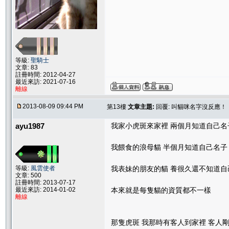
等級:
聖騎士
文章: 83
註冊時間: 2012-04-27
最近來訪: 2021-07-16
離線
2013-08-09 09:44 PM
第13樓
文章主題:
回覆: 叫貓咪名字沒反應！
ayu1987
我家小虎斑來家裡 兩個月知道自己名
我餵食的浪母貓 半個月知道自己名子
等級:
風雲使者
我表妹的朋友的貓 養很久還不知道自
文章: 500
註冊時間: 2013-07-17
最近來訪: 2014-01-02
本來就是每隻貓的資質都不一樣
離線
那隻虎斑 我那時有客人到家裡 客人剛