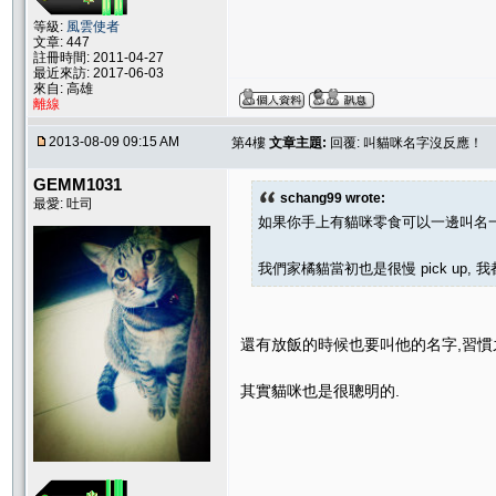
等級:
風雲使者
文章: 447
註冊時間: 2011-04-27
最近來訪: 2017-06-03
來自: 高雄
離線
2013-08-09 09:15 AM
第4樓
文章主題:
回覆: 叫貓咪名字沒反應！
GEMM1031
schang99 wrote:
最愛: 吐司
如果你手上有貓咪零食可以一邊叫名
我們家橘貓當初也是很慢 pick up,
還有放飯的時候也要叫他的名字,習慣
其實貓咪也是很聰明的.