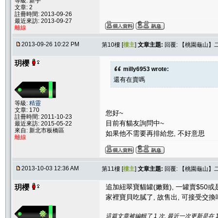
等級: 新手
文章: 2
註冊時間: 2013-09-26
最近來訪: 2013-09-27
離線
2013-09-26 10:22 PM
第10樓 [
樓主
]
文章主題:
回覆: 【桃園龜山】
玥櫻
milly6953 wrote:
還有在賣嗎
等級:
精靈
文章: 170
您好~
註冊時間: 2011-10-23
目前有貓友詢問中~
最近來訪: 2015-05-22
來自: 新北市板橋區
如果他不需要再排給您, 不好意思
離線
2013-10-03 12:36 AM
第11樓 [
樓主
]
文章主題:
回覆: 【桃園龜山】
玥櫻
追加紐翠寶貓罐(嫩雞), 一罐賣$50
家裡寶貝吃膩了, 故售出, 可接受交換
這篇文章被編輯了 1 次. 最近一次更新是在 10/9