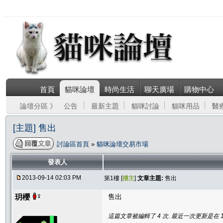
首頁
貓咪論壇
時尚生活
聊天廣場
購物中心
論壇分區 》
公告
最新主題
貓咪討論
貓咪用品
醫
[主題] 售出
討論區首頁
»
貓咪論壇交易市場
發表人
2013-09-14 02:03 PM
第1樓 [
樓主
]
文章主題:
售出
玥櫻
售出
這篇文章被編輯了 4 次. 最近一次更新是在 10/18