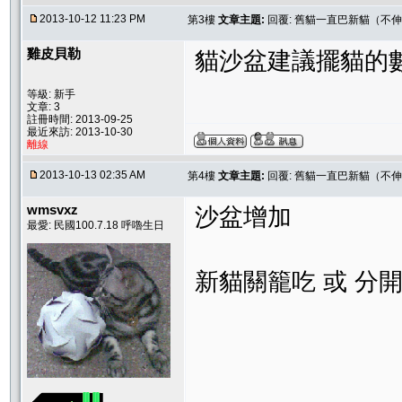
2013-10-12 11:23 PM
第3樓
文章主題:
回覆: 舊貓一直巴新貓（不
雞皮貝勒
貓沙盆建議擺貓的數
等級: 新手
文章: 3
註冊時間: 2013-09-25
最近來訪: 2013-10-30
離線
2013-10-13 02:35 AM
第4樓
文章主題:
回覆: 舊貓一直巴新貓（不
wmsvxz
沙盆增加
最愛: 民國100.7.18 呼嚕生日
新貓關籠吃 或 分