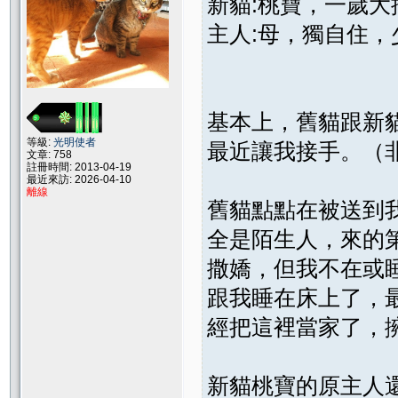
新貓:桃寶，一歲
主人:母，獨自住，
基本上，舊貓跟新
等級:
光明使者
最近讓我接手。（
文章: 758
註冊時間: 2013-04-19
最近來訪: 2026-04-10
離線
舊貓點點在被送到
全是陌生人，來的
撒嬌，但我不在或
跟我睡在床上了，
經把這裡當家了，擁
新貓桃寶的原主人還