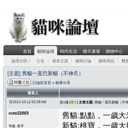
首頁
貓咪論壇
時尚生活
聊天廣場
購物中心
論壇分區 》
公告
最新主題
貓咪討論
貓咪用品
醫
[主題] 舊貓一直巴新貓（不伸爪）
討論區首頁
»
貓事分享
發表人
2013-10-12 02:28 AM
第1樓 [
樓主
]
文章主題:
舊貓一直巴新貓（不
cute22003
舊貓:點點，一歲
新貓:桃寶，一歲
等級: 新手