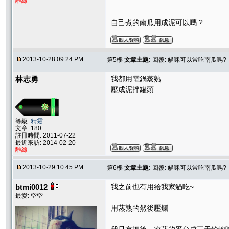
離線
自己煮的南瓜用成泥可以嗎 ?
2013-10-28 09:24 PM
第5樓
文章主題:
回覆: 貓咪可以常吃南瓜嗎?
林志勇
我都用電鍋蒸熟
壓成泥拌罐頭
等級:
精靈
文章: 180
註冊時間: 2011-07-22
最近來訪: 2014-02-20
離線
2013-10-29 10:45 PM
第6樓
文章主題:
回覆: 貓咪可以常吃南瓜嗎?
btmi0012
我之前也有用給我家貓吃~
最愛: 空空
用蒸熟的然後壓爛