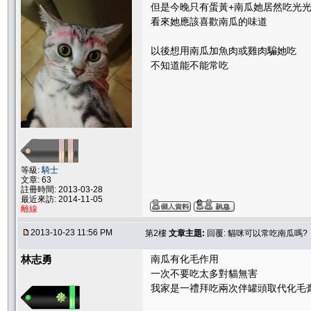
但是今晚只有蛋黃+南瓜她居然吃光光
看來她應該喜歡南瓜的味道
以後想用南瓜加魚肉或雞肉騙她吃
不知道能不能常吃
等級:
騎士
文章: 63
註冊時間: 2013-03-28
最近來訪: 2014-11-05
離線
2013-10-23 11:56 PM
第2樓
文章主題:
回覆: 貓咪可以常吃南瓜嗎?
林志勇
南瓜有化毛作用
一次不要吃太多對貓無害
我家是一禮拜吃兩次伴罐頭取代化毛