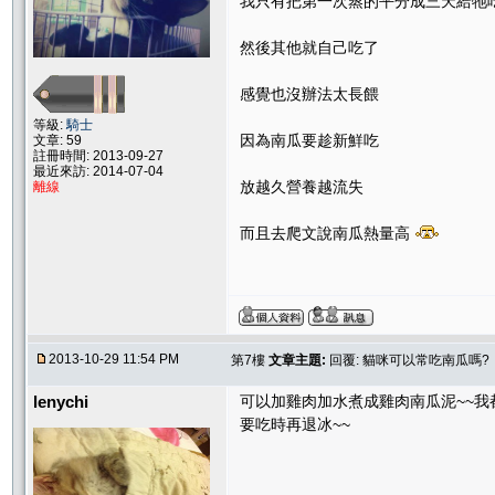
我只有把第一次蒸的平分成三天給牠
然後其他就自己吃了
感覺也沒辦法太長餵
等級:
騎士
因為南瓜要趁新鮮吃
文章: 59
註冊時間: 2013-09-27
最近來訪: 2014-07-04
放越久營養越流失
離線
而且去爬文說南瓜熱量高
2013-10-29 11:54 PM
第7樓
文章主題:
回覆: 貓咪可以常吃南瓜嗎?
lenychi
可以加雞肉加水煮成雞肉南瓜泥~~我
要吃時再退冰~~