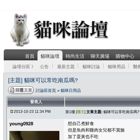
首頁
貓咪論壇
時尚生活
聊天廣場
購物中心
論壇分區 》
公告
最新主題
貓咪討論
貓咪用品
醫
[主題] 貓咪可以常吃南瓜嗎?
討論區首頁
»
貓咪日用品
發表人
2013-10-23 11:34 PM
第1樓 [
樓主
]
文章主題:
貓咪可以常吃南瓜嗎?
young0928
想自己煮鮮食
但是魚肉和雞肉女兒都不賞臉
加了蛋黃也不吃