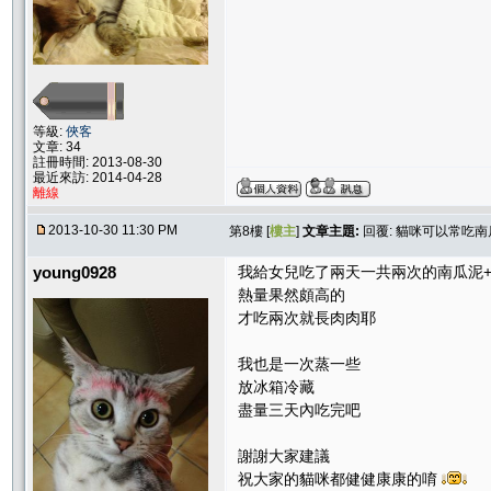
等級:
俠客
文章: 34
註冊時間: 2013-08-30
最近來訪: 2014-04-28
離線
2013-10-30 11:30 PM
第8樓 [
樓主
]
文章主題:
回覆: 貓咪可以常吃南
young0928
我給女兒吃了兩天一共兩次的南瓜泥+
熱量果然頗高的
才吃兩次就長肉肉耶
我也是一次蒸一些
放冰箱冷藏
盡量三天內吃完吧
謝謝大家建議
祝大家的貓咪都健健康康的唷