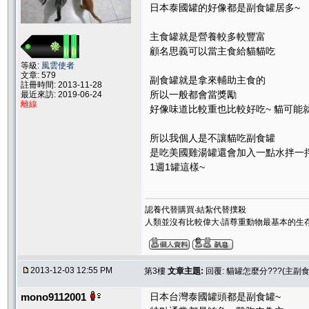
日本泰國罐的好像都是副食罐居多~
主食罐就是營養較多較豐富
顧名思義可以當主食給貓貓吃
等級:
風雲使者
文章: 579
副食罐就是拿來輔助主食的
註冊時間: 2013-11-28
所以一般都會當獎勵
最近來訪: 2019-06-24
離線
好像味道比較重也比較好吃~ 貓可能
所以我個人是不讓貓吃副食罐
是吃美國雞湯罐還會加入一點水拌一
1週1罐這樣~
認養代替購買‧結紮代替撲殺
人類並沒有比較偉大‧請尊重動物最基本的生
2013-12-03 12:55 PM
第3樓
文章主題:
回覆: 貓罐怎麼分???(主副
mono9112001
日本台灣泰國罐頭都是副食罐~