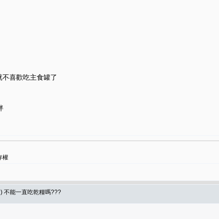
就不喜歡吃主食罐了
拌
存權
食) 不能一直吃乾糧嗎???