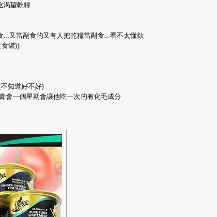
吃渴望乾糧
..又當副食的又有人把乾糧當副食...看不太懂欸
食罐))
(不知道好不好)
毛膏會一個星期會讓他吃一次的有化毛成分