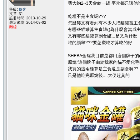
我大約2~3天會給一罐 平常都只讓他
等級:
俠客
文章: 31
乾糧不是主食嗎???
註冊時間: 2013-10-29
最近來訪: 2014-09-02
怎麼爬文有看到有不少人把貓罐當主食.
離線
有哪些貓罐算主食罐((為什麼會當成主
又有哪些貓罐算副食罐...是又為什麼
吃的頻率???要怎麼吃才算吃的好
SHEBA金罐我目前是都用這個牌子的
原燒"這個牌子由於我家的貓不愛化
我買的這兩種算是主食還是副食啊??
只是他吃完原燒後....大便超臭的