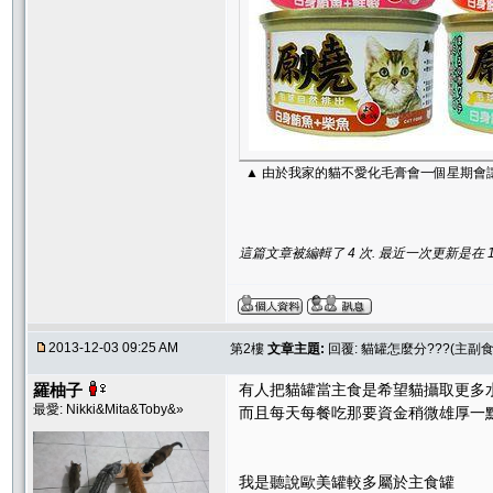
▲ 由於我家的貓不愛化毛膏會一個星期會
這篇文章被編輯了 4 次. 最近一次更新是在 12/3
2013-12-03 09:25 AM
第2樓
文章主題:
回覆: 貓罐怎麼分???(主副
羅柚子
有人把貓罐當主食是希望貓攝取更多
最愛: Nikki&Mita&Toby&»
而且每天每餐吃那要資金稍微雄厚一
我是聽說歐美罐較多屬於主食罐