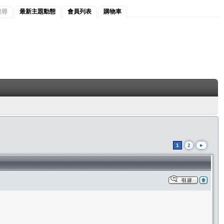
搜尋
最新主題動態
會員列表
購物車
1
2
►