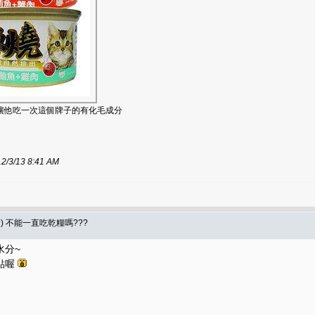
讓他吃一次這個牌子的有化毛成分
/13 8:41 AM
食) 不能一直吃乾糧嗎???
水分~
點喔