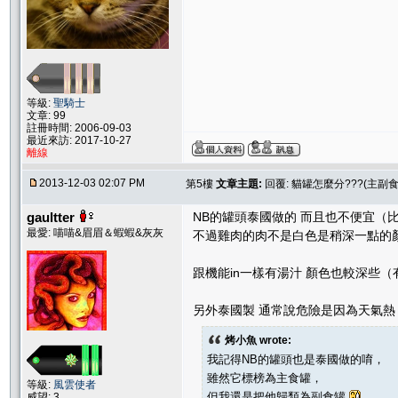
等級:
聖騎士
文章: 99
註冊時間: 2006-09-03
最近來訪: 2017-10-27
離線
2013-12-03 02:07 PM
第5樓
文章主題:
回覆: 貓罐怎麼分???(主副
gaultter
NB的罐頭泰國做的 而且也不便宜（
最愛: 喵喵&眉眉＆蝦蝦&灰灰
不過雞肉的肉不是白色是稍深一點的顏
跟機能in一樣有湯汁 顏色也較深些
另外泰國製 通常說危險是因為天氣熱
烤小魚 wrote:
我記得NB的罐頭也是泰國做的唷，
雖然它標榜為主食罐，
等級:
風雲使者
但我還是把他歸類為副食罐
威望: 3