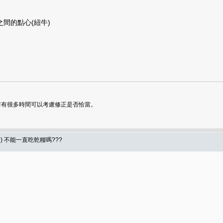
間的點心(紐牛)
前有很多時間可以考慮修正是否恰當。
食) 不能一直吃乾糧嗎???