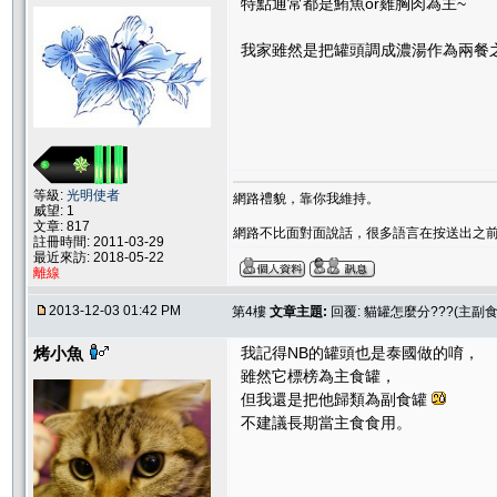
特點通常都是鮪魚or雞胸肉為主~
我家雖然是把罐頭調成濃湯作為兩餐之
等級:
光明使者
網路禮貌，靠你我維持。
威望: 1
文章: 817
網路不比面對面說話，很多語言在按送出之
註冊時間: 2011-03-29
最近來訪: 2018-05-22
離線
2013-12-03 01:42 PM
第4樓
文章主題:
回覆: 貓罐怎麼分???(主副
烤小魚
我記得NB的罐頭也是泰國做的唷，
雖然它標榜為主食罐，
但我還是把他歸類為副食罐
不建議長期當主食食用。