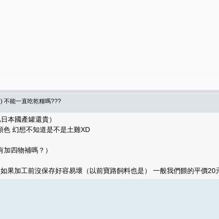
食) 不能一直吃乾糧嗎???
比日本國產罐還貴）
色 幻想不知道是不是土雞XD
（有加四物補嗎？）
 如果加工前沒保存好容易壞（以前寶路飼料也是） 一般我們餵的平價2