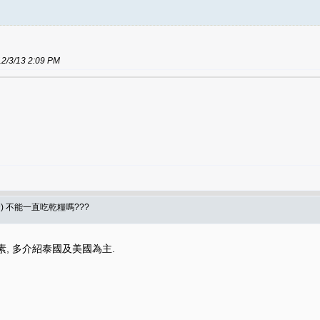
/13 2:09 PM
食) 不能一直吃乾糧嗎???
素, 多介紹泰國及美國為主.