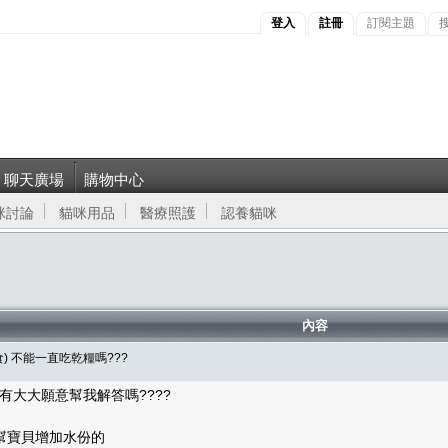
登入
註冊
訂閱主題
聊天廣場
購物中心
咪討論
貓咪用品
醫療照護
認養貓咪
內容
食) 不能一直吃乾糧嗎???
.有大大願意幫我解答嗎????
幫寶貝增加水份的