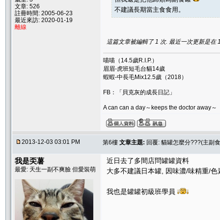
文章: 526
不建議長期當主食食用。
註冊時間: 2005-06-23
最近來訪: 2020-01-19
離線
這篇文章被編輯了 1 次. 最近一次更新是在 12/3
喵喵（14.5歲R.I.P.）
眉眉-虎班短毛台貓14歲
蝦蝦-中長毛Mix12.5歲（2018）
FB：「貝克灰的成長日記」
A can can a day～keeps the doctor away～
2013-12-03 03:01 PM
第6樓
文章主題:
回覆: 貓罐怎麼分???(主副
我是奀薯
近日去了多間店問罐罐資料
最愛: 天生一副不爽臉 但愛裝萌
大多不建議日本罐, 因味濃/味精重/色
我也是罐罐初級班學員