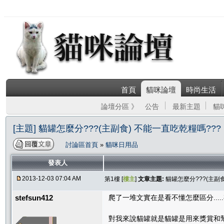
首頁
貓咪論壇
時尚生活
論壇分區 》
公告
最新主題
貓
[主題] 貓罐怎麼分???(主副食) 不能一直吃乾糧嗎???
討論區首頁
»
貓咪日用品
發表人
2013-12-03 07:04 AM
第1樓 [
樓主
]
文章主題:
貓罐怎麼分???(主副
stefsun412
爬了一堆文實在是看不懂怎麼區分....
對我來說貓罐就是貓罐是用來獎賞和