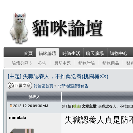
首頁
貓咪論壇
時尚生活
聊天廣場
購物中心
論壇分區 》
公告
最新主題
貓咪討論
貓咪用品
醫
[主題] 失職認養人，不推薦送養(桃園梅XX)
討論區首頁
»
北部地區認養佈告
發表人
2013-12-26 09:30 AM
第1樓 [
樓主
]
文章主題:
失職認養人，不推薦送
mimilala
失職認養人真是防不甚