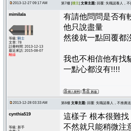
2013-12-27 09:17 AM
第7樓 [
樓主
]
文章主題:
回覆: 失職認養人，
mimilala
有請他問問是否有
他只說盡量
然後就一點回覆都
等級:
騎士
文章: 78
註冊時間: 2013-12-13
最近來訪: 2015-08-07
離線
我也不相信他有找
一點心都沒有!!!!
2013-12-28 03:33 AM
第8樓
文章主題:
回覆: 失職認養人，不推薦送
cynthia519
這樣子 根本很難找
不然就只能稍微注
等級: 新手