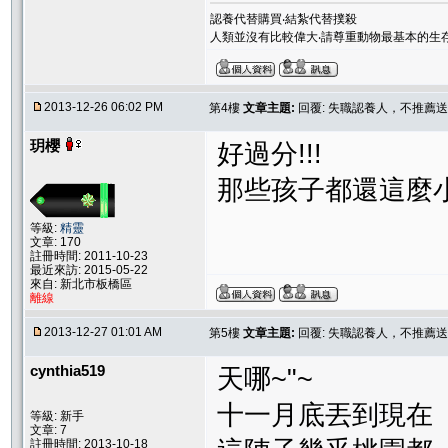
認養代替購買‧結紮代替撲殺
人類並沒有比較偉大‧請尊重動物最基本的生
2013-12-26 06:02 PM
第4樓
文章主題:
回覆: 失職認養人，不推薦
玥櫻
好過分!!!
那些孩子都還這麼小!
等級:
精靈
文章: 170
註冊時間: 2011-10-23
最近來訪: 2015-05-22
來自: 新北市板橋區
離線
2013-12-27 01:01 AM
第5樓
文章主題:
回覆: 失職認養人，不推薦
cynthia519
天哪~"~
十一月底丟到現在
等級: 新手
文章: 7
註冊時間: 2013-10-18