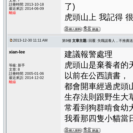
文章: 7
了)
註冊時間: 2013-10-18
最近來訪: 2014-06-09
離線
虎頭山上 我記得 很
2013-12-30 11:11 AM
第9樓
文章主題:
回覆: 失職認養人，不推薦送
xian-lee
建議報警處理
虎頭山是棄養者的
等級: 新手
文章: 8
以前在公西讀書，
註冊時間: 2005-01-06
最近來訪: 2014-12-02
離線
都會開車經過虎頭
生存法則跟野生大
常看到狗群啃食幼
我看那四隻小貓當