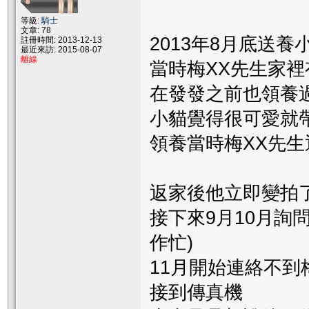
等級:
騎士
文章: 78
2013年8月底送養
註冊時間: 2013-12-13
最近來訪: 2015-08-07
離線
當時梅XX先生家裡
在發發之前也領養
小貓覺得很可愛就
領養當時梅XX先
返家後他立即變拍
接下來9月10月詢
作忙)
11月開始連絡不到梅
接到傳真機