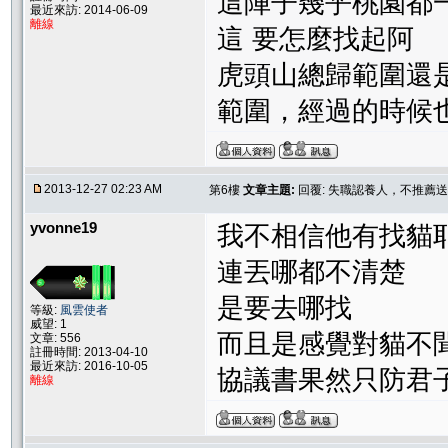
這陣子幾乎桃園都一直在下
最近來訪: 2014-06-09
離線
這 要怎麼找起阿
虎頭山總歸範圍還是
範圍，經過的時候
2013-12-27 02:23 AM
第6樓
文章主題:
回覆: 失職認養人，不推薦
yvonne19
我不相信他有找貓
連丟哪都不清楚
是要去哪找
等級:
風雲使者
威望: 1
而且是感覺對貓不
文章: 556
註冊時間: 2013-04-10
最近來訪: 2016-10-05
協議書果然只防君
離線