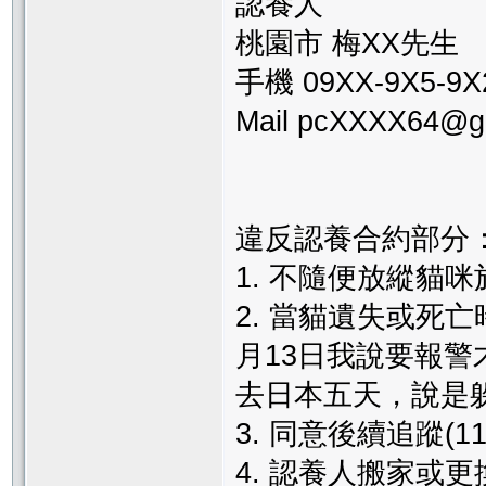
認養人
桃園市 梅XX先生
手機 09XX-9X5-9X
Mail pcXXXX64@g
違反認養合約部分
1. 不隨便放縱貓
2. 當貓遺失或死
月13日我說要報警
去日本五天，說是
3. 同意後續追蹤(1
4. 認養人搬家或