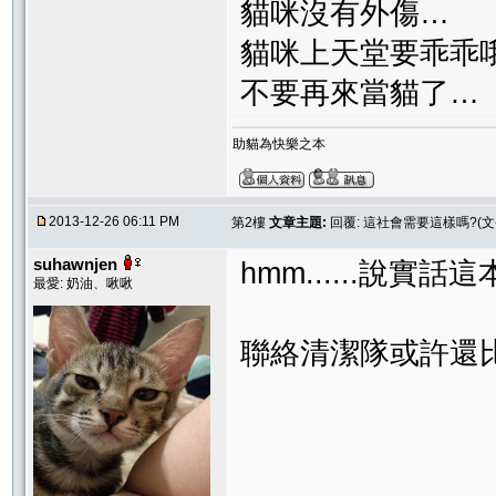
貓咪沒有外傷…
貓咪上天堂要乖乖
不要再來當貓了…
助貓為快樂之本
2013-12-26 06:11 PM
第2樓
文章主題:
回覆: 這社會需要這樣嗎?(
suhawnjen
hmm......說
最愛: 奶油、啾啾
聯絡清潔隊或許還