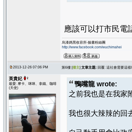
應該可以打市民電
烏漆媽黑收容所-臉書粉絲團
http://www.facebook.com/wuchimahei
2013-12-26 07:06 PM
第6樓 [
樓主
]
文章主題:
回覆: 這社會需要這樣
英貴妃
鴨嘴龍 wrote:
最愛: 摩卡、咪咪、拿鐵、咖啡
(天使)
之前我也是在我家
我也很大辣辣的回