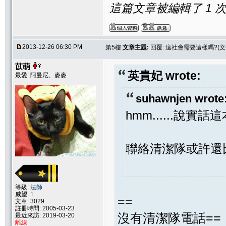
這篇文章被編輯了 1 次. 
2013-12-26 06:30 PM
第5樓
文章主題:
回覆: 這社會需要這樣嗎?(
苡萌
英貴妃 wrote:
最愛: 阿曼尼、麥麥
suhawnjen wrote
hmm......說
聯絡清潔隊或許還
等級:
法師
威望: 1
==
文章: 3029
註冊時間: 2005-03-23
沒有清潔隊電話==
最近來訪: 2019-03-20
離線