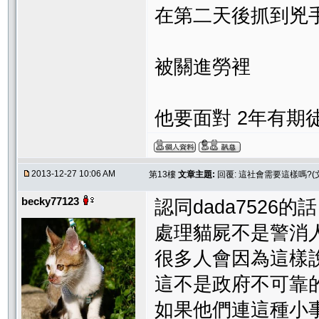
在第二天後抓到兇
被關進勞裡
他要面對 2年有期
2013-12-27 10:06 AM
第13樓
文章主題:
回覆: 這社會需要這樣嗎?(
becky77123
認同dada7526的話
處理貓屍不是警消
很多人會因為這樣
這不是政府不可靠
如果他們連這種小