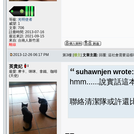
等級:
光明使者
威望: 1
文章: 706
註冊時間: 2013-07-16
最近來訪: 2021-09-15
來自: 台南人新竹居
離線
2013-12-26 06:17 PM
第3樓 [
樓主
]
文章主題:
回覆: 這社會需要這樣
英貴妃
suhawnjen wrote:
最愛: 摩卡、咪咪、拿鐵、咖啡
(天使)
hmm......說
聯絡清潔隊或許還