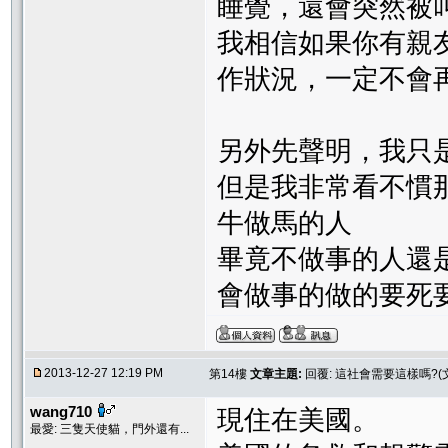
睡覺，還會突然被
我相信如果你有親
作狀況，一定不會
另外先聲明，我只
但是我非常看不慣
牛做馬的人
畢竟不做事的人還
會做事的做的要死
2013-12-27 12:19 PM
第14樓
文章主題:
回覆: 這社會需要這樣嗎?(
wang710
現住在美國。
最愛: 三隻天使貓，門外還有...