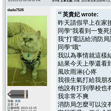
2013-12-26 09:32 PM
第9樓
文章主題:
回覆: 這社會需要這樣嗎?(
dada7526
英貴妃 wrote:
昨天請假早上在家
同學"我看到一隻死
我"打電話給消防局
同學"哦"
我以為事情就這樣
結果今天上學還看
風吹雨淋(心疼
我很生氣打給我朋
他說有打到學校也
我非常不爽
等級:
俠客
消防局怎麼可以沒
文章: 14
註冊時間: 2013-12-15