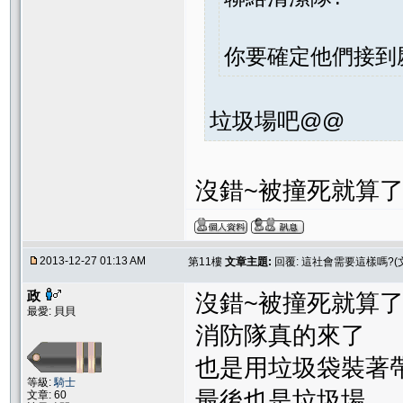
你要確定他們接到
垃圾場吧@@
沒錯~被撞死就算
2013-12-27 01:13 AM
第11樓
文章主題:
回覆: 這社會需要這樣嗎?(
政
沒錯~被撞死就算
最愛: 貝貝
消防隊真的來了
也是用垃圾袋裝著
等級:
騎士
最後也是垃圾場
文章: 60