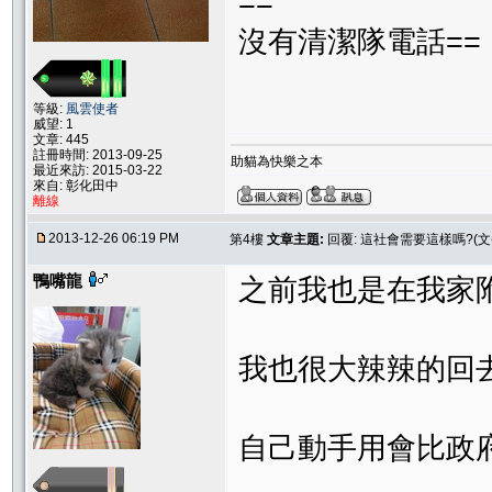
==
沒有清潔隊電話==
等級:
風雲使者
威望: 1
文章: 445
註冊時間: 2013-09-25
助貓為快樂之本
最近來訪: 2015-03-22
來自: 彰化田中
離線
2013-12-26 06:19 PM
第4樓
文章主題:
回覆: 這社會需要這樣嗎?(
鴨嘴龍
之前我也是在我家
我也很大辣辣的回
自己動手用會比政