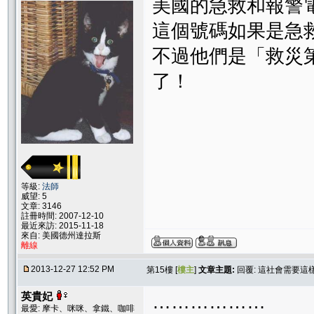
美國的急救和報警電
這個號碼如果是急
不過他們是「救災第
了！
等級:
法師
威望: 5
文章: 3146
註冊時間: 2007-12-10
最近來訪: 2015-11-18
來自: 美國德州達拉斯
離線
2013-12-27 12:52 PM
第15樓 [
樓主
]
文章主題:
回覆: 這社會需要這
英貴妃
………………
最愛: 摩卡、咪咪、拿鐵、咖啡