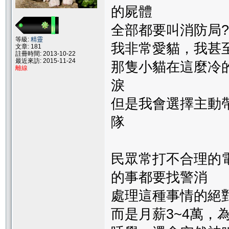
的屍體
全部都要叫消防局?
等級:
精靈
我非常愛貓，我甚
文章: 181
註冊時間: 2013-10-22
最近來訪: 2015-11-24
那隻小貓在這麼冷
離線
淚
但是我會選擇主動
隊
民眾常打不合理的
的事都要找警消
處理這種事情的絕對
而是月薪3~4萬，