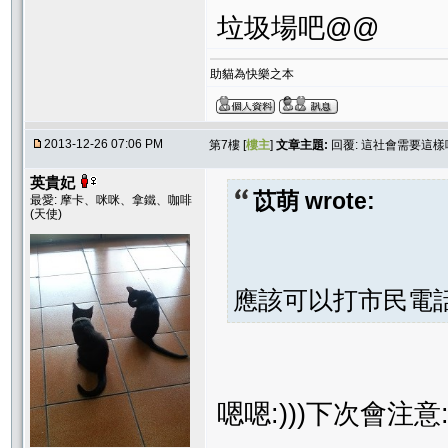
垃圾場吧@@
助貓為快樂之本
2013-12-26 07:06 PM
第7樓 [
樓主
]
文章主題:
回覆: 這社會需要這樣
英貴妃
苡萌 wrote:
最愛: 摩卡、咪咪、拿鐵、咖啡
(天使)
應該可以打市民電
嗯嗯:)))下次會注意: