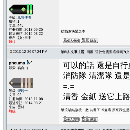
等級:
風雲使者
威望: 1
文章: 445
註冊時間: 2013-09-25
助貓為快樂之本
最近來訪: 2015-03-22
來自: 彰化田中
離線
2013-12-26 07:24 PM
第8樓
文章主題:
回覆: 這社會需要這樣嗎?(
pneuma
可以的話 還是自行
最愛: 貓自由
消防隊 清潔隊 還
=.=
等級:
聖騎士
清香 金紙 送它上
文章: 92
註冊時間: 2013-11-08
最近來訪: 2014-08-21
來自: 雲林
幫浪喵結紮後一數 共養了19隻喵 原來我也是
離線