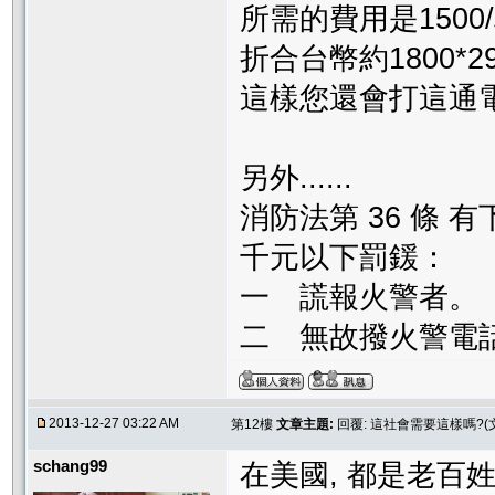
所需的費用是1500/車
折合台幣約1800*29
這樣您還會打這通
另外......
消防法第 36 條
千元以下罰鍰：
一 謊報火警者。
二 無故撥火警電話
2013-12-27 03:22 AM
第12樓
文章主題:
回覆: 這社會需要這樣嗎?(
schang99
在美國, 都是老百