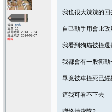
我也很大辣辣的回
等級:
俠客
自己動手用會比政
文章: 16
註冊時間: 2013-12-24
最近來訪: 2014-02-07
離線
我看到狗貓被撞還
我都會有一股衝動
畢竟被車撞死已經
這我可看不下去
聯絡清潔隊?