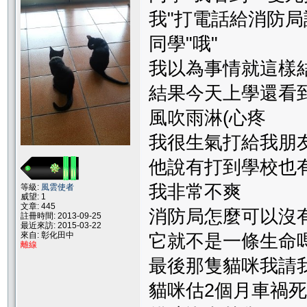
我"打電話給消防局
同學"哦"
我以為事情就這樣
結果今天上學還看
風吹雨淋(心疼
我很生氣打給我朋
他說有打到學校也
我非常不爽
等級:
風雲使者
威望: 1
文章: 445
消防局怎麼可以沒
註冊時間: 2013-09-25
最近來訪: 2015-03-22
來自: 彰化田中
它就不是一條生命
離線
最後那隻貓咪我請
貓咪估2個月車禍死