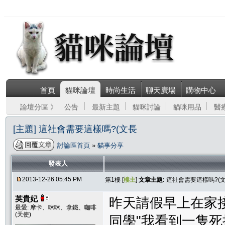
首頁
貓咪論壇
時尚生活
聊天廣場
購物中心
論壇分區 》
公告
最新主題
貓咪討論
貓咪用品
醫
[主題] 這社會需要這樣嗎?(文長
討論區首頁
»
貓事分享
發表人
2013-12-26 05:45 PM
第1樓 [
樓主
]
文章主題:
這社會需要這樣嗎?(
英貴妃
昨天請假早上在家
最愛: 摩卡、咪咪、拿鐵、咖啡
(天使)
同學"我看到一隻死