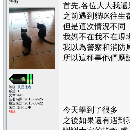
(天使)
首先,各位大大我還
之前遇到貓咪往生
但是這次情況不同
我媽不在我不在現
我以為警察和消防
所以這種事他們應
等級:
風雲使者
威望: 1
文章: 445
註冊時間: 2013-09-25
最近來訪: 2015-03-22
來自: 彰化田中
今天學到了很多
離線
之後如果還有遇到我