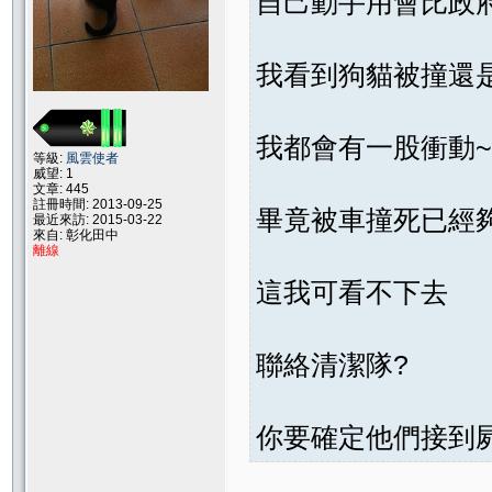
自己動手用會比政
我看到狗貓被撞還
我都會有一股衝動~
等級:
風雲使者
威望: 1
文章: 445
註冊時間: 2013-09-25
畢竟被車撞死已經
最近來訪: 2015-03-22
來自: 彰化田中
離線
這我可看不下去
聯絡清潔隊?
你要確定他們接到