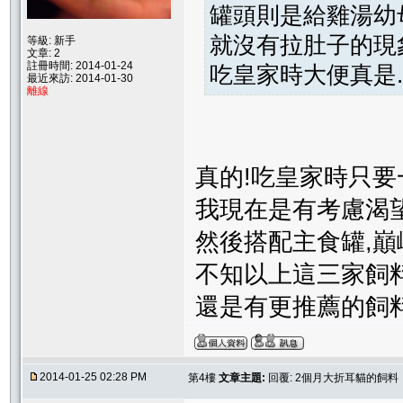
罐頭則是給雞湯幼
就沒有拉肚子的現
等級: 新手
文章: 2
註冊時間: 2014-01-24
吃皇家時大便真是.
最近來訪: 2014-01-30
離線
真的!吃皇家時只要
我現在是有考慮渴望
然後搭配主食罐,巔
不知以上這三家飼
還是有更推薦的飼
2014-01-25 02:28 PM
第4樓
文章主題:
回覆: 2個月大折耳貓的飼料