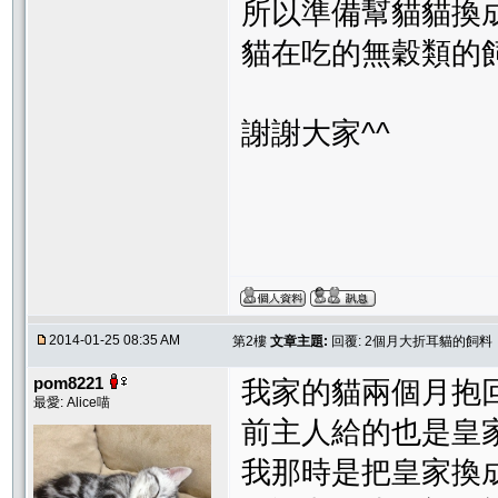
所以準備幫貓貓換
貓在吃的無穀類的
謝謝大家^^
2014-01-25 08:35 AM
第2樓
文章主題:
回覆: 2個月大折耳貓的飼料
pom8221
我家的貓兩個月抱
最愛: Alice喵
前主人給的也是皇家.
我那時是把皇家換