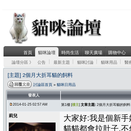
首頁
貓咪論壇
時尚生活
聊天廣場
購物中心
論壇分區 》
公告
最新主題
貓咪討論
貓咪用品
醫
[主題] 2個月大折耳貓的飼料
討論區首頁
»
貓咪日用品
發表人
2014-01-25 02:57 AM
第1樓 [
樓主
]
文章主題:
2個月大折耳貓的飼料
莉兒
大家好:我是個新手
貓貓都會拉肚子,不