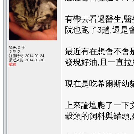
有帶去看過醫生,醫
院也跑了3趟,還是
等級: 新手
最近有在想會不會
文章: 2
註冊時間: 2014-01-24
發現好油,且一直拉
最近來訪: 2014-01-30
離線
現在是吃希爾斯幼貓
上來論壇爬了一下
穀類的飼料與罐頭