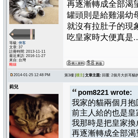
再逐漸轉成全部渴
罐頭則是給雞湯幼
就沒有拉肚子的現
吃皇家時大便真是.
等級:
俠客
文章: 37
註冊時間: 2013-11-11
最近來訪: 2016-11-27
來自: 台灣
離線
2014-01-25 12:48 PM
第3樓 [
樓主
]
文章主題:
回覆: 2個月大折耳貓
莉兒
pom8221 wrote:
我家的貓兩個月抱
前主人給的也是皇家.
我那時是把皇家換
再逐漸轉成全部渴