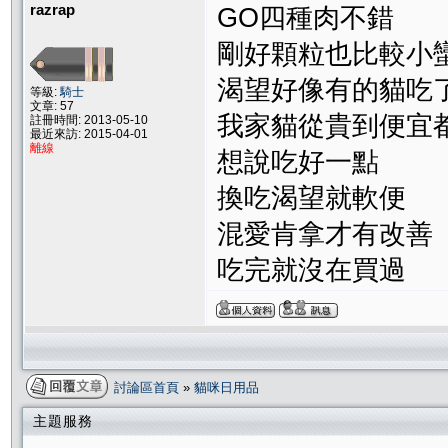
razrap
GO四種肉不錯
剛好顆粒也比較小
渴望好像有的貓吃
等級:
騎士
文章: 57
我家貓從貴到便宜
註冊時間: 2013-05-10
最近來訪: 2015-04-01
離線
想說吃好一點
換吃渴望就軟便
混愛肯拿才有改善
吃完就沒在買過
討論區首頁
»
貓咪日用品
主題服務