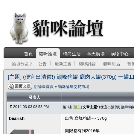
首頁
貓咪論壇
時尚生活
聊天廣場
購物中心
論壇分區 》
公告
最新主題
貓咪討論
貓咪用品
醫
[主題] (便宜出清價!) 巔峰狗罐 鹿肉大罐(370g) 一
討論區首頁
»
貓咪論壇交易市場
發表人
2014-03-03 08:53 PM
第1樓 [
樓主
]
文章主題:
(便宜出清價!) 巔峰狗
bearish
出售 巔峰狗罐~~ 370g
期限都有到2016年