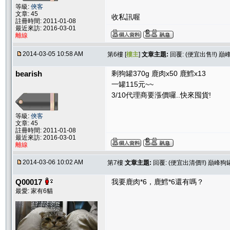
等級:
俠客
文章: 45
收私訊喔
註冊時間: 2011-01-08
最近來訪: 2016-03-01
離線
2014-03-05 10:58 AM
第6樓 [
樓主
]
文章主題:
回覆: (便宜出售!!) 巔
bearish
剩狗罐370g 鹿肉x50 鹿鱈x13
一罐115元~~
3/10代理商要漲價囉..快來囤貨!
等級:
俠客
文章: 45
註冊時間: 2011-01-08
最近來訪: 2016-03-01
離線
2014-03-06 10:02 AM
第7樓
文章主題:
回覆: (便宜出清價!!) 巔峰狗罐
Q00017
我要鹿肉*6，鹿鱈*6還有嗎？
最愛: 家有6貓