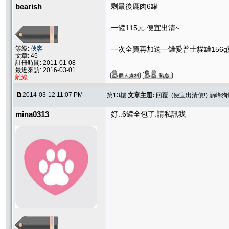
bearish
剩最後鹿肉6罐
一罐115元 便宜出清~
等級:
俠客
一次全買再加送一罐愛普士貓罐156g
文章: 45
註冊時間: 2011-01-08
最近來訪: 2016-03-01
離線
2014-03-12 11:07 PM
第13樓
文章主題:
回覆: (便宜出清價!) 巔峰狗
mina0313
好..6罐全包了.請私訊我