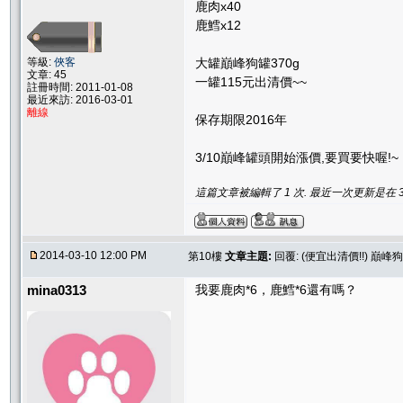
鹿肉x40
鹿鱈x12
等級:
俠客
大罐巔峰狗罐370g
文章: 45
一罐115元出清價~~
註冊時間: 2011-01-08
最近來訪: 2016-03-01
離線
保存期限2016年
3/10巔峰罐頭開始漲價,要買要快喔!~
這篇文章被編輯了 1 次. 最近一次更新是在 3/8/
2014-03-10 12:00 PM
第10樓
文章主題:
回覆: (便宜出清價!!) 巔峰狗
mina0313
我要鹿肉*6，鹿鱈*6還有嗎？