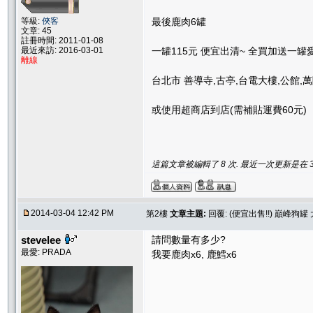
等級:
俠客
最後鹿肉6罐
文章: 45
註冊時間: 2011-01-08
最近來訪: 2016-03-01
一罐115元 便宜出清~ 全買加送一罐
離線
台北市 善導寺,古亭,台電大樓,公館,
或使用超商店到店(需補貼運費60元)
這篇文章被編輯了 8 次. 最近一次更新是在 3/14
2014-03-04 12:42 PM
第2樓
文章主題:
回覆: (便宜出售!!) 巔峰狗罐 
stevelee
請問數量有多少?
最愛: PRADA
我要鹿肉x6, 鹿鱈x6