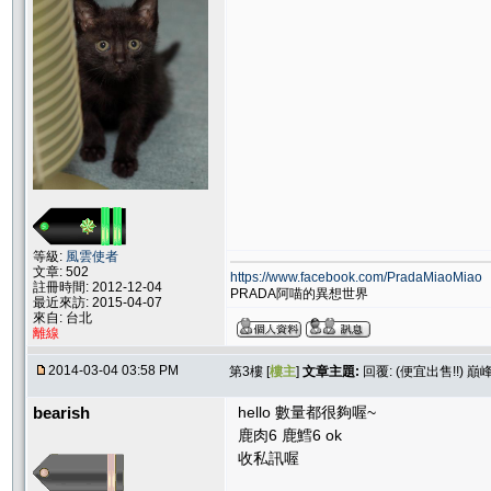
等級:
風雲使者
文章: 502
https://www.facebook.com/PradaMiaoMiao
註冊時間: 2012-12-04
PRADA阿喵的異想世界
最近來訪: 2015-04-07
來自: 台北
離線
2014-03-04 03:58 PM
第3樓 [
樓主
]
文章主題:
回覆: (便宜出售!!) 巔
bearish
hello 數量都很夠喔~
鹿肉6 鹿鱈6 ok
收私訊喔