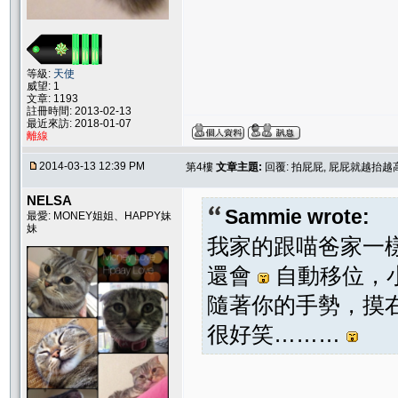
等級:
天使
威望: 1
文章: 1193
註冊時間: 2013-02-13
最近來訪: 2018-01-07
離線
2014-03-13 12:39 PM
第4樓
文章主題:
回覆: 拍屁屁, 屁屁就越抬越
NELSA
Sammie wrote:
最愛: MONEY姐姐、HAPPY妹
妹
我家的跟喵爸家一
還會
自動移位，
隨著你的手勢，摸
很好笑………