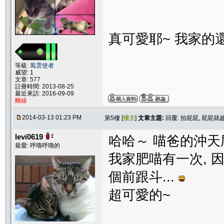
真可愛耶~ 我家的
等級:
風雲使者
威望: 1
文章: 577
註冊時間: 2013-08-25
最近來訪: 2016-09-09
離線
2014-03-13 01:23 PM
第5樓 [
樓主
]
文章主題:
回覆: 拍屁屁, 屁屁就
levi0619
哈哈～ 喵爸的沖天
最愛: 呼嚕呼嚕的
我家肥喵有一次, 因
個前跟斗...
超可愛的~