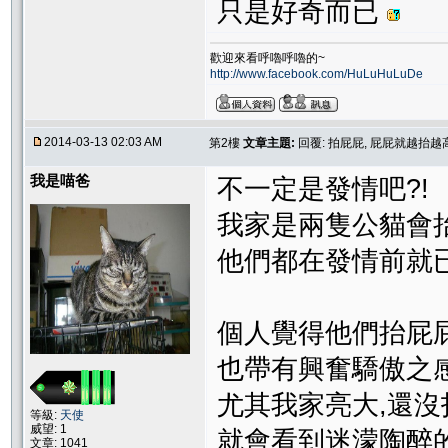
只是好奇而已
歡迎來看呼嚕呼嚕的~
http://www.facebook.com/HuLuHuLuDe
2014-03-13 02:03 AM
第2樓
文章主題:
回覆: 拍屁屁, 屁屁就越抬越
我是喵爸
不一定是發情吧?!
我家是兩隻公貓會抬
他們都在發情前就已
個人覺得他們抬屁
也帶有興奮驕傲之感
尤其我家亮大,還沒拍
等級:
天使
威望: 1
就會看到迷濛陶醉的
文章: 1041