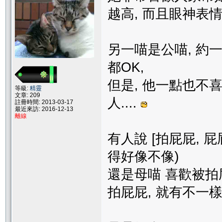
越高, 而且眼神表
另一喵是公喵, 約一
都OK,
但是, 他一點也不喜
等級:
精靈
文章: 209
人....
註冊時間: 2013-03-17
最近來訪: 2016-12-13
離線
有人說 [拍屁屁, 屁屁
得好像不像)
還是母喵 喜歡被拍
拍屁屁, 就有不一