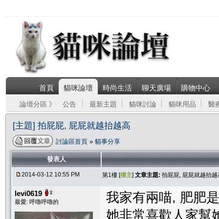
首頁
貓咪論壇
時尚生活
聊天廣場
購物中心
論壇分區 》
公告
最新主題
貓咪討論
貓咪用品
醫
[主題] 拍屁屁, 屁屁就越抬越高
討論區首頁
»
貓事分享
發表人
2014-03-12 10:55 PM
第1樓 [
樓主
]
文章主題:
拍屁屁, 屁屁就越抬越
levi0619
我家有兩喵, 肥肥是
最愛: 呼嚕呼嚕的
她非常喜歡人家幫她拍