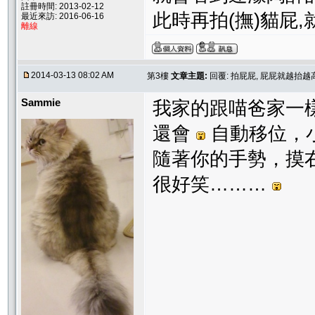
註冊時間: 2013-02-12
此時再拍(撫)貓屁,
最近來訪: 2016-06-16
離線
2014-03-13 08:02 AM
第3樓
文章主題:
回覆: 拍屁屁, 屁屁就越抬越
Sammie
我家的跟喵爸家一
還會
自動移位，
隨著你的手勢，摸
很好笑………