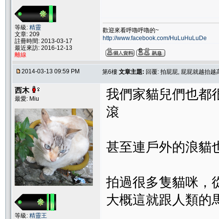
等級:
精靈
歡迎來看呼嚕呼嚕的~
文章: 209
http://www.facebook.com/HuLuHuLuDe
註冊時間: 2013-03-17
最近來訪: 2016-12-13
離線
2014-03-13 09:59 PM
第6樓
文章主題:
回覆: 拍屁屁, 屁屁就越抬越
西木
我們家貓兒們也都
最愛: Miu
滾
甚至連戶外的浪貓
拍過很多隻貓咪，
大概這就跟人類的
等級:
精靈王