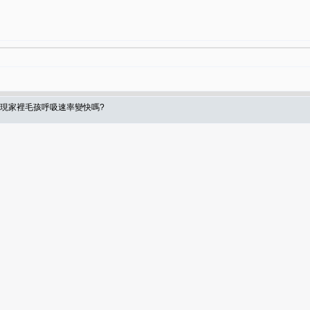
發現家裡毛孩呼吸速率變快嗎?