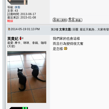
等級:
俠客
文章: 43
註冊時間: 2013-06-17
最近來訪: 2015-01-08
離線
2014-05-19 01:13 PM
第2樓
文章主題:
回覆: 最近天氣熱，大家有
英貴妃
我們家的也會這樣
最愛: 摩卡、咪咪、拿鐵、咖啡
而且行為變得很亢奮
(天使)
是怎樣