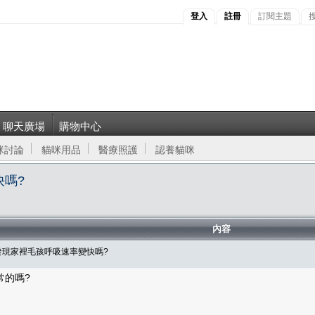
登入
註冊
訂閱主題
聊天廣場
購物中心
咪討論
貓咪用品
醫療照護
認養貓咪
快嗎?
內容
發現家裡毛孩呼吸速率變快嗎?
常的嗎?