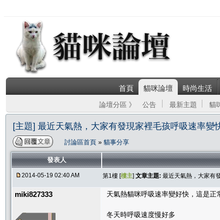
首頁
貓咪論壇
時尚生活
論壇分區 》
公告
最新主題
貓
[主題] 最近天氣熱，大家有發現家裡毛孩呼吸速率變
討論區首頁
»
貓事分享
發表人
2014-05-19 02:40 AM
第1樓 [
樓主
]
文章主題:
最近天氣熱，大家有
miki827333
天氣熱貓咪呼吸速率變好快，這是正
冬天時呼吸速度慢好多