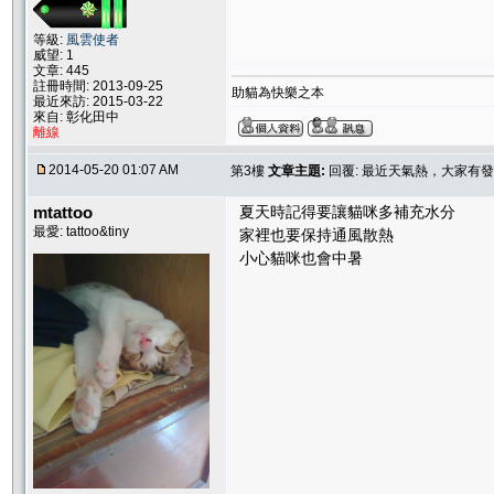
等級:
風雲使者
威望: 1
文章: 445
註冊時間: 2013-09-25
助貓為快樂之本
最近來訪: 2015-03-22
來自: 彰化田中
離線
2014-05-20 01:07 AM
第3樓
文章主題:
回覆: 最近天氣熱，大家有
mtattoo
夏天時記得要讓貓咪多補充水分
最愛: tattoo&tiny
家裡也要保持通風散熱
小心貓咪也會中暑