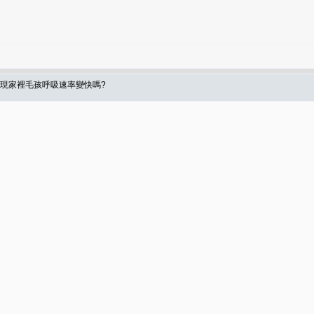
發現家裡毛孩呼吸速率變快嗎?