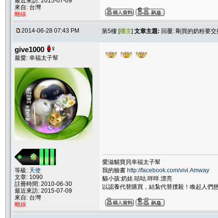
最近來訪: 2015-07-09
來自: 台灣
離線
2014-06-28 07:43 PM
第5樓 [
樓主
]
文章主題:
回覆: 剛買的奶粉要交換
give1000
最愛: 幸福太子幫
愛滋貓寶貝幸福太子幫
我的臉書
http://facebook.com/vivi.Amway
等級:
天使
文章: 1090
貓小孩:奶娃.咭咕.咩咩.漂亮
註冊時間: 2010-06-30
以認養代替購買，結紮代替撲殺！喚起人們
最近來訪: 2015-07-09
來自: 台灣
離線