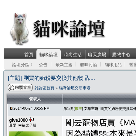
首頁
貓咪論壇
時尚生活
聊天廣場
購物中心
論壇分區 》
公告
最新主題
貓咪討論
貓咪用品
醫
[主題] 剛買的奶粉要交換其他物品....
討論區首頁
»
貓咪論壇交易市場
發表人
2014-06-24 06:55 PM
第1樓 [
樓主
]
文章主題:
剛買的奶粉要交換其他物品
give1000
剛去寵物店買《MASC
最愛: 幸福太子幫
因為貓體弱;本來是