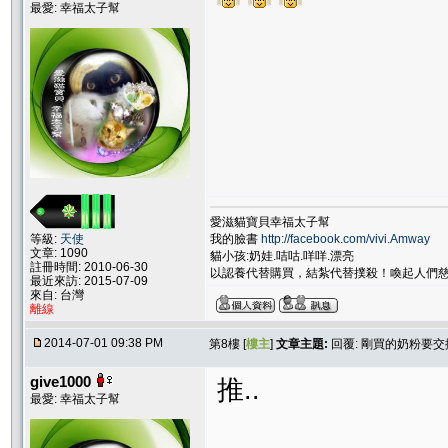
最愛: 幸福太子幫
愛滋貓寶貝幸福太子幫
我的臉書
http://facebook.com/vivi.Amway
等級:
天使
文章: 1090
貓小孩:奶娃.咭咕.咩咩.漂亮
註冊時間: 2010-06-30
以認養代替購買，結紮代替撲殺！喚起人們
最近來訪: 2015-07-09
來自: 台灣
離線
2014-07-01 09:38 PM
第8樓 [
樓主
]
文章主題:
回覆: 剛買的奶粉要交換
give1000
推..
最愛: 幸福太子幫