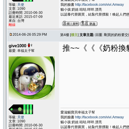
我的臉書
http://facebook.com/vivi.Amway
等級:
天使
文章: 1090
貓小孩:奶娃.咭咕.咩咩.漂亮
註冊時間: 2010-06-30
以認養代替購買，結紮代替撲殺！喚起人們
最近來訪: 2015-07-09
來自: 台灣
離線
2014-06-26 05:29 PM
第4樓 [
樓主
]
文章主題:
回覆: 剛買的奶粉要交換
give1000
推~~《《《奶粉換
最愛: 幸福太子幫
愛滋貓寶貝幸福太子幫
我的臉書
http://facebook.com/vivi.Amway
等級:
天使
文章: 1090
貓小孩:奶娃.咭咕.咩咩.漂亮
註冊時間: 2010-06-30
以認養代替購買，結紮代替撲殺！喚起人們