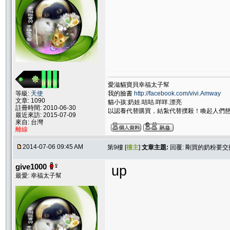
愛滋貓寶貝幸福太子幫
我的臉書
http://facebook.com/vivi.Amway
等級:
天使
文章: 1090
貓小孩:奶娃.咭咕.咩咩.漂亮
註冊時間: 2010-06-30
以認養代替購買，結紮代替撲殺！喚起人們
最近來訪: 2015-07-09
來自: 台灣
離線
2014-07-06 09:45 AM
第9樓 [
樓主
]
文章主題:
回覆: 剛買的奶粉要交換
give1000
up
最愛: 幸福太子幫