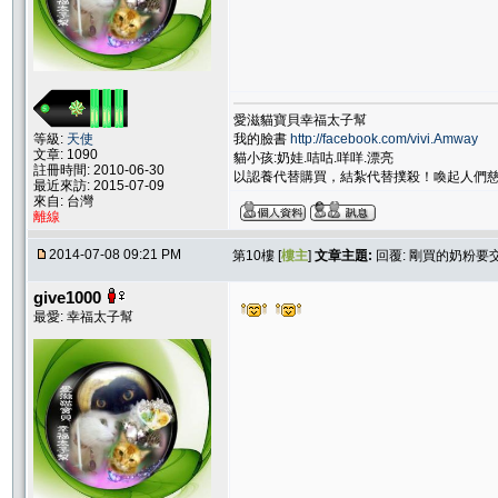
愛滋貓寶貝幸福太子幫
我的臉書
http://facebook.com/vivi.Amway
等級:
天使
文章: 1090
貓小孩:奶娃.咭咕.咩咩.漂亮
註冊時間: 2010-06-30
以認養代替購買，結紮代替撲殺！喚起人們
最近來訪: 2015-07-09
來自: 台灣
離線
2014-07-08 09:21 PM
第10樓 [
樓主
]
文章主題:
回覆: 剛買的奶粉要交
give1000
最愛: 幸福太子幫