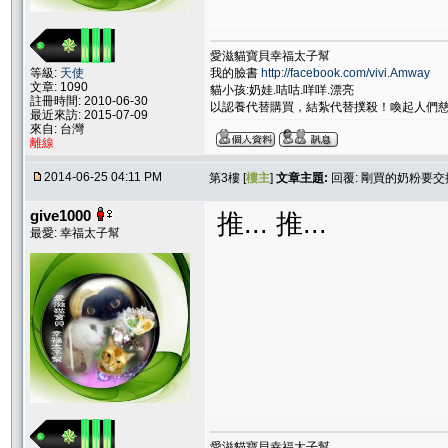
愛滋貓寶貝幸福太子幫
我的臉書
http://facebook.com/vivi.Amway
等級:
天使
文章: 1090
貓小孩:奶娃.咭咕.咩咩.漂亮
註冊時間: 2010-06-30
以認養代替購買，結紮代替撲殺！喚起人們
最近來訪: 2015-07-09
來自: 台灣
離線
2014-06-25 04:11 PM
第3樓 [
樓主
]
文章主題:
回覆: 剛買的奶粉要交換
give1000
推... 推...
最愛: 幸福太子幫
愛滋貓寶貝幸福太子幫