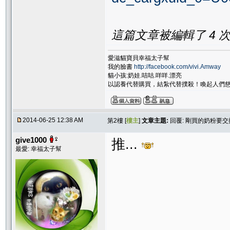
這篇文章被編輯了 4 次. 
愛滋貓寶貝幸福太子幫
我的臉書
http://facebook.com/vivi.Amway
貓小孩:奶娃.咭咕.咩咩.漂亮
以認養代替購買，結紮代替撲殺！喚起人們
2014-06-25 12:38 AM
第2樓 [
樓主
]
文章主題:
回覆: 剛買的奶粉要交換
give1000
推...
最愛: 幸福太子幫