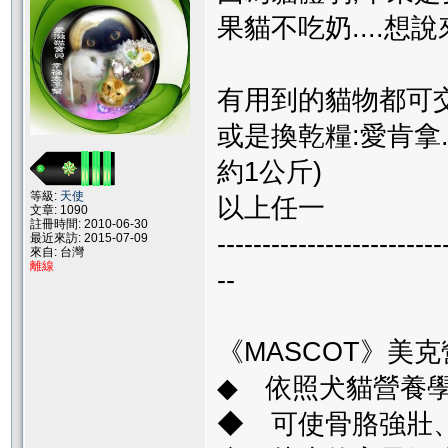
果貓不吃奶....想說
有用到的貓物都可交
或是換乾糧:愛肯拿.渴
約1公斤)
等級:
天使
以上任一
文章: 1090
註冊時間: 2010-06-30
-------------------------
最近來訪: 2015-07-09
來自: 台灣
離線
--
《MASCOT》美克營
◆ 依照犬貓營養
◆ 可使骨胳強壯