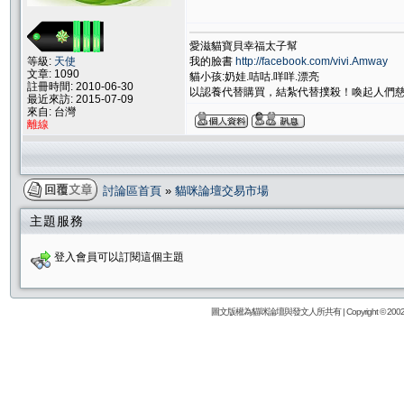
愛滋貓寶貝幸福太子幫
我的臉書
http://facebook.com/vivi.Amway
等級:
天使
文章: 1090
貓小孩:奶娃.咭咕.咩咩.漂亮
註冊時間: 2010-06-30
以認養代替購買，結紮代替撲殺！喚起人們
最近來訪: 2015-07-09
來自: 台灣
離線
討論區首頁
»
貓咪論壇交易市場
主題服務
登入會員可以訂閱這個主題
圖文版權為貓咪論壇與發文人所共有 | Copyright © 2002