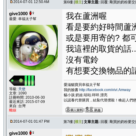
2014-07-01 12:50 AM
第6樓 [
樓主
]
文章主題:
回覆: 剛買的奶粉要交換
give1000
我在蘆洲喔
最愛: 幸福太子幫
看是要約好時間蘆洲
或是要用寄的? 都
我這裡的取貨的話.
沒有電鈴
有想要交換物品的
愛滋貓寶貝幸福太子幫
等級:
天使
我的臉書
http://facebook.com/vivi.Amway
文章: 1090
貓小孩:奶娃.咭咕.咩咩.漂亮
註冊時間: 2010-06-30
以認養代替購買，結紮代替撲殺！喚起人們
最近來訪: 2015-07-09
來自: 台灣
離線
2014-07-01 01:47 PM
第7樓 [
樓主
]
文章主題:
回覆: 剛買的奶粉要交換
give1000