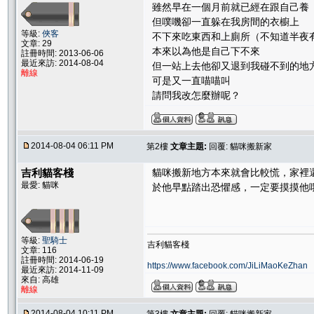
雖然早在一個月前就已經在跟自己養
但噗嘰卻一直躲在我房間的衣櫥上
等級:
俠客
不下來吃東西和上廁所（不知道半夜
文章: 29
本來以為他是自己下不來
註冊時間: 2013-06-06
最近來訪: 2014-08-04
但一站上去他卻又退到我碰不到的地
離線
可是又一直喵喵叫
請問我改怎麼辦呢？
2014-08-04 06:11 PM
第2樓
文章主題:
回覆: 貓咪搬新家
吉利貓客棧
貓咪搬新地方本來就會比較慌，家裡
最愛: 貓咪
於他早點踏出恐懼感，一定要摸摸他
等級:
聖騎士
吉利貓客棧
文章: 116
註冊時間: 2014-06-19
https://www.facebook.com/JiLiMaoKeZhan
最近來訪: 2014-11-09
來自: 高雄
離線
2014-08-04 10:11 PM