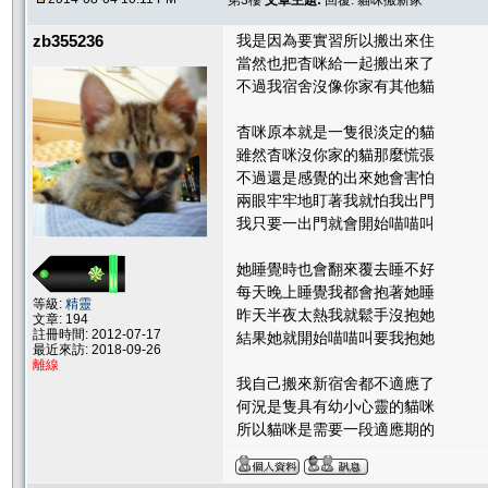
第3樓
文章主題:
回覆: 貓咪搬新家
zb355236
我是因為要實習所以搬出來住
當然也把杳咪給一起搬出來了
不過我宿舍沒像你家有其他貓
杳咪原本就是一隻很淡定的貓
雖然杳咪沒你家的貓那麼慌張
不過還是感覺的出來她會害怕
兩眼牢牢地盯著我就怕我出門
我只要一出門就會開始喵喵叫
她睡覺時也會翻來覆去睡不好
每天晚上睡覺我都會抱著她睡
等級:
精靈
昨天半夜太熱我就鬆手沒抱她
文章: 194
註冊時間: 2012-07-17
結果她就開始喵喵叫要我抱她
最近來訪: 2018-09-26
離線
我自己搬來新宿舍都不適應了
何況是隻具有幼小心靈的貓咪
所以貓咪是需要一段適應期的