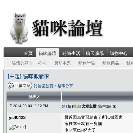
首頁
貓咪論壇
時尚生活
聊天廣場
購物中心
論壇分區 》
公告
最新主題
貓咪討論
貓咪用品
醫
[主題] 貓咪搬新家
討論區首頁
»
貓事分享
發表人
2014-08-03 11:12 PM
第1樓 [
樓主
]
文章主題:
貓咪搬新家
ys40423
最近因為實習結束了所以搬回家
家裡本來就有三隻貓
搬回來已經3天了