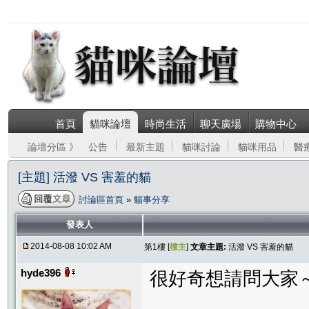
首頁
貓咪論壇
時尚生活
聊天廣場
購物中心
論壇分區 》
公告
最新主題
貓咪討論
貓咪用品
醫
[主題] 活潑 VS 害羞的貓
討論區首頁
»
貓事分享
發表人
2014-08-08 10:02 AM
第1樓 [
樓主
]
文章主題:
活潑 VS 害羞的貓
hyde396
很好奇想請問大家