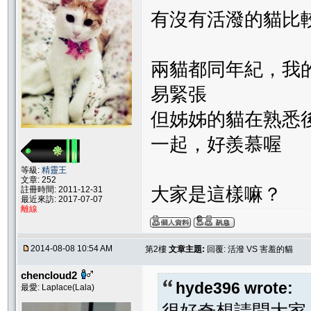
有沒有活潑的貓比
兩貓都同年紀，我
易緊張
但姊姊的貓在熟悉
一起，好羨慕喔
等級:
精靈王
文章: 252
大家是這樣嘛？
註冊時間: 2011-12-31
最近來訪: 2017-07-07
離線
2014-08-08 10:54 AM
第2樓
文章主題:
回覆: 活潑 VS 害羞的貓
chencloud2
hyde396 wrote:
最愛: Laplace(Lala)
很好奇想請問大家