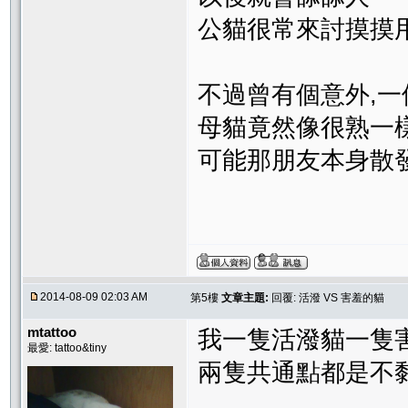
公貓很常來討摸摸
不過曾有個意外,一
母貓竟然像很熟一
可能那朋友本身散
2014-08-09 02:03 AM
第5樓
文章主題:
回覆: 活潑 VS 害羞的貓
mtattoo
我一隻活潑貓一隻
最愛: tattoo&tiny
兩隻共通點都是不