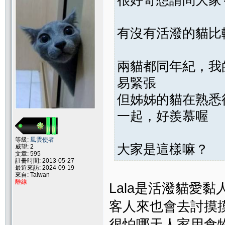
有沒有活潑的貓比
兩貓都同年紀，我
易緊張
但姊姊的貓在熟悉
一起，好羨慕喔
等級:
風雲使者
大家是這樣嘛？
威望: 2
文章: 595
註冊時間: 2013-05-27
最近來訪: 2024-09-19
來自: Taiwan
離線
Lala是活潑貓愛
客人來也會去討摸
很怕哪天人家用食