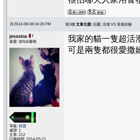
2014-08-08 04:26 PM
第3樓
文章主題:
回覆: 活潑 VS 害羞的貓
jesssica
我家的貓一隻超活
最愛: 琥珀&珊瑚
可是兩隻都很愛撒嬌....
等級:
精靈
威望: 1
文章: 212
註冊時間: 2014-05-21