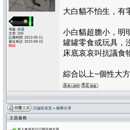
大白貓不怕生，有
等級:
精靈
小白貓超膽小，明
文章: 200
註冊時間: 2013-05-11
罐罐零食或玩具，
最近來訪: 2015-09-15
離線
床底哀哀叫抗議食
綜合以上~個性大
討論區首頁
»
貓事分享
主題服務
登入會員可以訂閱這個主題