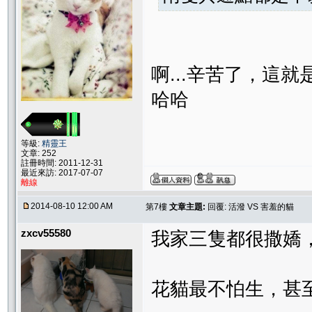
啊...辛苦了，這
哈哈
等級:
精靈王
文章: 252
註冊時間: 2011-12-31
最近來訪: 2017-07-07
離線
2014-08-10 12:00 AM
第7樓
文章主題:
回覆: 活潑 VS 害羞的貓
zxcv55580
我家三隻都很撒嬌
花貓最不怕生，甚