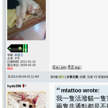
等級:
精靈王
文章: 378
註冊時間: 2011-01-14
最近來訪: 2026-02-20
離線
2014-08-09 02:11 AM
第6樓 [
樓主
]
文章主題:
回覆: 活潑 VS 害羞的
hyde396
mtattoo wrote:
我一隻活潑貓一隻
兩隻共通點都是不