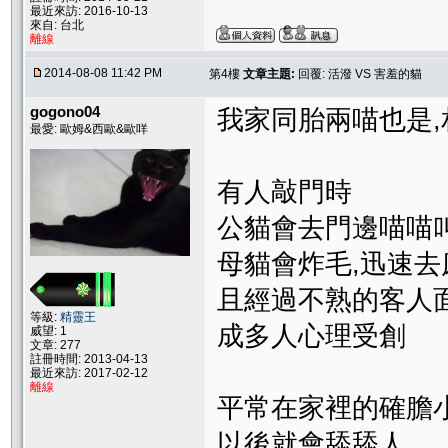
最近來訪: 2016-10-13
來自: 台北
離線
2014-08-08 11:42 PM
第4樓
文章主題:
回覆: 活潑 VS 害羞的貓
gogono04
我家同胎兩喵也是
最愛: 歐姆&西歐&歐咩
有人敲門時
公貓會去門邊喵喵
母貓會炸毛,迅速去
且經過不熟的客人
等級:
精靈王
成多人心理受創
威望: 1
文章: 277
註冊時間: 2013-04-13
最近來訪: 2017-02-12
離線
平常在家裡的確膽小
以後就會舔舔人