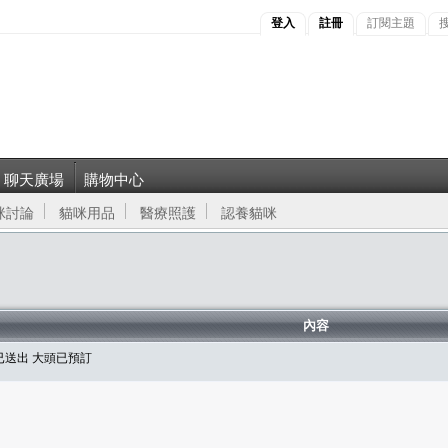
登入
註冊
訂閱主題
聊天廣場
購物中心
咪討論
貓咪用品
醫療照護
認養貓咪
內容
已送出 大頭已預訂