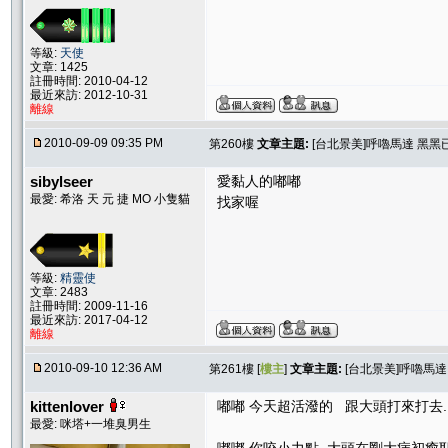
等級:
天使
文章: 1425
註冊時間: 2010-04-12
最近來訪: 2012-10-31
離線
2010-09-09 09:35 PM
第260樓
文章主題:
[台北景美]呼嚕馬達 黑黑
sibylseer
愛黏人的嘟嘟
最愛: 希洛 天 元 捷 MO 小隻貓
找家喔
等級:
精靈使
文章: 2483
註冊時間: 2009-11-16
最近來訪: 2017-04-12
離線
2010-09-10 12:36 AM
第261樓 [
樓主
]
文章主題:
[台北景美]呼嚕馬
kittenlover
嘟嘟 今天超活潑的 跟大頭打來打去...
最愛: 咪塔+一堆臭男生