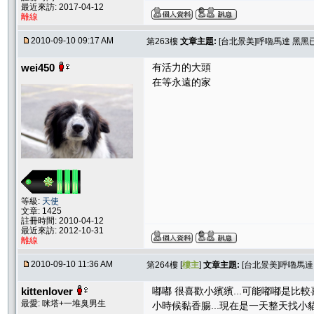
最近來訪: 2017-04-12
離線
2010-09-10 09:17 AM
第263樓
文章主題:
[台北景美]呼嚕馬達 黑黑
wei450
有活力的大頭
在等永遠的家
等級:
天使
文章: 1425
註冊時間: 2010-04-12
最近來訪: 2012-10-31
離線
2010-09-10 11:36 AM
第264樓 [
樓主
]
文章主題:
[台北景美]呼嚕馬
kittenlover
嘟嘟 很喜歡小繽繽...可能嘟嘟是比較
最愛: 咪塔+一堆臭男生
小時候黏香腸...現在是一天整天找小