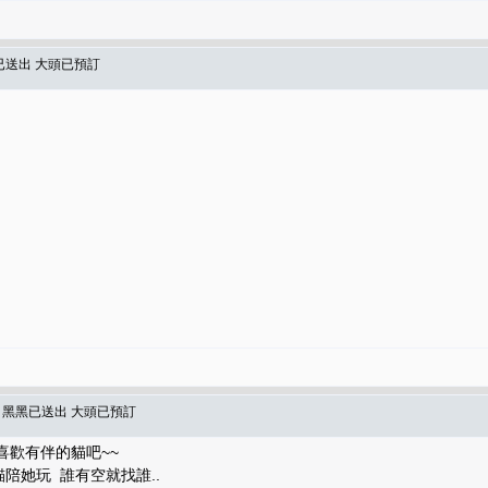
已送出 大頭已預訂
達 黑黑已送出 大頭已預訂
喜歡有伴的貓吧~~
貓陪她玩 誰有空就找誰..