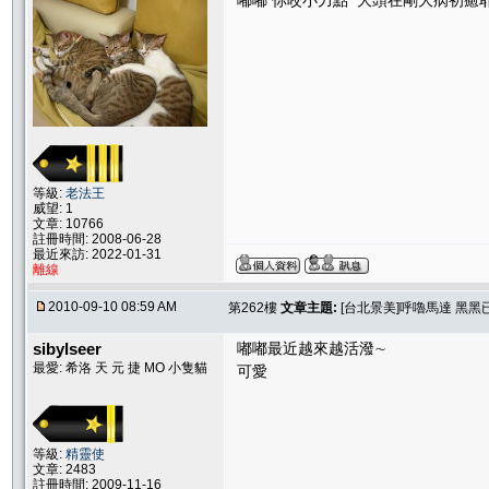
嘟嘟 你咬小力點 大頭在剛大病初癒耶
等級:
老法王
威望: 1
文章: 10766
註冊時間: 2008-06-28
最近來訪: 2022-01-31
離線
2010-09-10 08:59 AM
第262樓
文章主題:
[台北景美]呼嚕馬達 黑黑
sibylseer
嘟嘟最近越來越活潑∼
最愛: 希洛 天 元 捷 MO 小隻貓
可愛
等級:
精靈使
文章: 2483
註冊時間: 2009-11-16