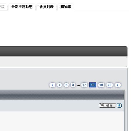
搜尋
最新主題動態
會員列表
購物車
...
◄
1
2
3
17
18
19
20
►