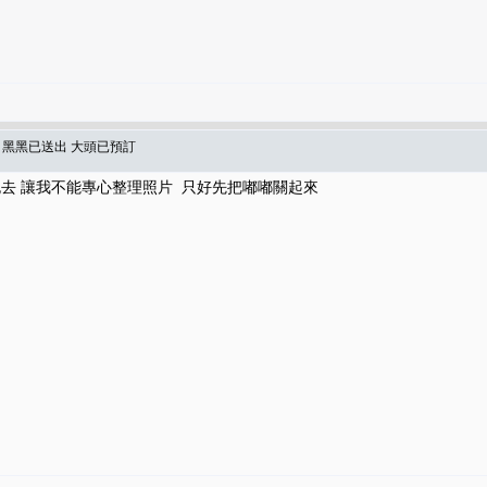
達 黑黑已送出 大頭已預訂
跑去 讓我不能專心整理照片 只好先把嘟嘟關起來