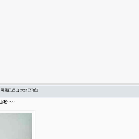
達 黑黑已送出 大頭已預訂
油喔~~~