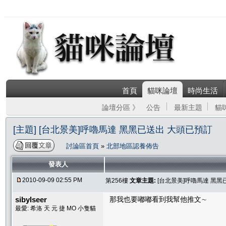
首頁
貓咪論壇
時尚生活
論壇分區 》
公告
最新主題
貓
[主題] [台北景美]呼嚕馬達 黑黑已送出 大頭已預訂
討論區首頁
»
北部地區認養佈告
發表人
2010-09-09 02:55 PM
第256樓
文章主題:
[台北景美]呼嚕馬達 黑黑
sibylseer
那我也要嘟嘟看到我幫他推文∼
最愛: 希洛 天 元 捷 MO 小隻貓