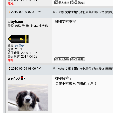
離線
2010-09-09 07:37 PM
第258樓
文章主題:
[台北景美]呼嚕馬達 黑黑
sibylseer
嘟嘟要乖乖捏
最愛: 希洛 天 元 捷 MO 小隻貓
等級:
精靈使
文章: 2483
註冊時間: 2009-11-16
最近來訪: 2017-04-12
離線
2010-09-09 08:06 PM
第259樓
文章主題:
[台北景美]呼嚕馬達 黑黑
wei450
嘟嘟要乖ㄚ...
現在不乖被麻咪關來了厚！