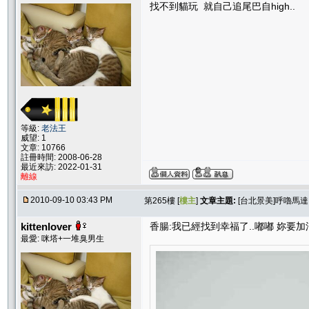
找不到貓玩 就自己追尾巴自high..
等級:
老法王
威望: 1
文章: 10766
註冊時間: 2008-06-28
最近來訪: 2022-01-31
離線
2010-09-10 03:43 PM
第265樓 [
樓主
]
文章主題:
[台北景美]呼嚕馬
kittenlover
香腸:我已經找到幸福了..嘟嘟 妳要加
最愛: 咪塔+一堆臭男生