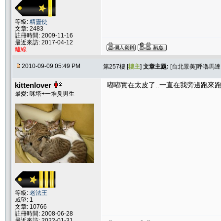
等級:
精靈使
文章: 2483
註冊時間: 2009-11-16
最近來訪: 2017-04-12
離線
2010-09-09 05:49 PM
第257樓 [
樓主
]
文章主題:
[台北景美]呼嚕馬
kittenlover
嘟嘟實在太皮了..一直在我旁邊跑來
最愛: 咪塔+一堆臭男生
等級:
老法王
威望: 1
文章: 10766
註冊時間: 2008-06-28
最近來訪: 2022-01-31