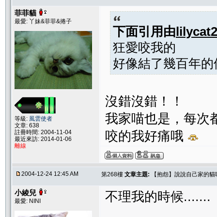
菲菲貓
最愛: 丫妹&菲菲&捲子
下面引用由
lilycat
狂愛咬我的
好像結了幾百年的
沒錯沒錯！！
我家喵也是，每次都玩
等級:
風雲使者
文章: 638
咬的我好痛哦
註冊時間: 2004-11-04
最近來訪: 2014-01-06
離線
2004-12-24 12:45 AM
第268樓
文章主題:
【抱怨】說說自己家的貓
小綾兒
不理我的時候.......
最愛: NINI