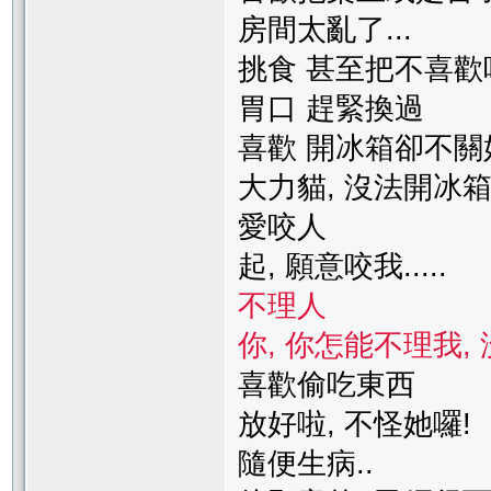
房間太亂了...
挑食 甚至把不喜
胃口 趕緊換過
喜歡 開冰箱
大力貓, 沒法開冰
愛咬人
起, 願意咬我.....
不理人
你, 你怎能不理我,
喜歡偷吃
放好啦, 不怪她囉!
隨便生病