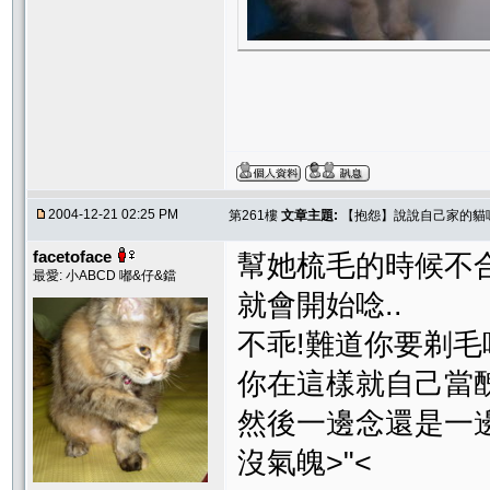
2004-12-21 02:25 PM
第261樓
文章主題:
【抱怨】說說自己家的貓
facetoface
幫她梳毛的時候不合
最愛: 小ABCD 嘟&仔&鐺
就會開始唸..
不乖!難道你要剃毛
你在這樣就自己當醜貓貓
然後一邊念還是一邊
沒氣魄>"<