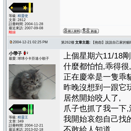
等級:
精靈使
文章: 2812
註冊時間: 2004-11-28
最近來訪: 2007-09-08
離線
2004-12-21 02:25 PM
第262樓
文章主題:
【抱怨】說說自己家的貓
小帶子
上個星期六11/18剛
最愛: 球球小卡芬達小順子
什麼都怕怕,乖得很
正在慶幸是一隻乖貓
昨晚沒想到一跟它玩
居然開始咬人了,
爪子也抓了我一下,流
我開始哀怨自己找的
等級:
精靈王
文章: 349
註冊時間: 2004-12-21
不敢給人知道,
最近來訪: 2013-02-18