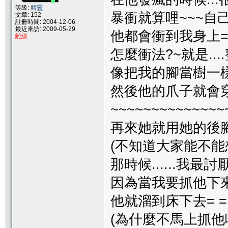
等級:
精靈
暴衝就算哩~~~自己亂
文章: 152
註冊時間: 2004-12-06
最近來訪: 2009-05-29
他都會衝到我身上= =
離線
怎麼衝法?~就是..
像把我的腳當樹一
然後他的爪子就會穿
~~~~~~~~~~~~~~
再來她就用她的後
(不知道大家能不能想
那時候......我最討
因為當我要抓他下來
他就溜到床下去= =||
(為什麼不馬上抓他