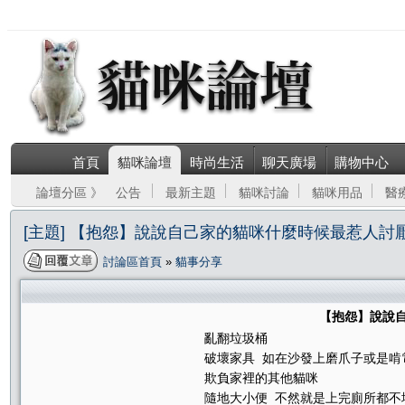
首頁
貓咪論壇
時尚生活
聊天廣場
購物中心
論壇分區 》
公告
最新主題
貓咪討論
貓咪用品
醫
[主題] 【抱怨】說說自己家的貓咪什麼時候最惹人討
討論區首頁
»
貓事分享
【抱怨】說說
亂翻垃圾桶
破壞家具 如在沙發上磨爪子或是啃
欺負家裡的其他貓咪
隨地大小便 不然就是上完廁所都不