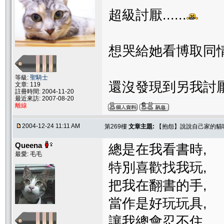
超級討厭......
想哭給她看博取同情(好
等級:
聖騎士
還沒發現到另我
文章: 119
註冊時間: 2004-11-20
最近來訪: 2007-08-20
離線
2004-12-24 11:11 AM
第269樓
文章主題:
【抱怨】說說自己家的貓
Queena
總是在我看書時,
最愛: 毛毛
特別喜歡找我玩,
把我在翻書的手,
當作是好玩玩具,
讓我總會忍不住,