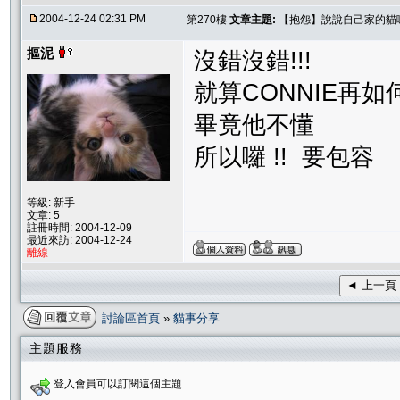
2004-12-24 02:31 PM
第270樓
文章主題:
【抱怨】說說自己家的貓
摳泥
沒錯沒錯!!!
就算CONNIE再如
畢竟他不懂
所以囉 !! 要包容
等級: 新手
文章: 5
註冊時間: 2004-12-09
最近來訪: 2004-12-24
離線
◄ 上一頁
討論區首頁
»
貓事分享
主題服務
登入會員可以訂閱這個主題