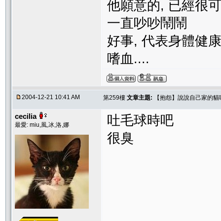
他願意的, 已經很可
一直吵吵
好事, 代表身體健
嗜血..
2004-12-21 10:41 AM
第259樓
文章主題:
【抱怨】說說自己家的貓
cecilia
吐毛球時吧
最愛: miu,風,冰,洛,娜
很臭