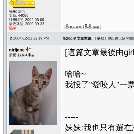
等級:
法老
文章: 44066
註冊時間: 2004-06-09
最近來訪: 2009-09-23
離線
2004-12-21 12:19 PM
第260樓
文章主題:
【抱怨】說說自己家的貓
girljane
[這篇文章最後由girlja
最愛: 妹妹&庫吉
哈哈~
我投了"愛咬人"一
-----
妹妹:我也只有選在