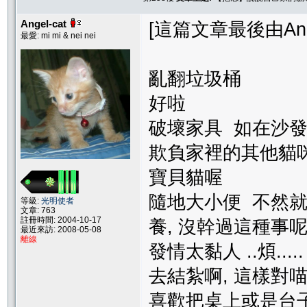
Angel-cat
[這篇文章最後由Angel-
最愛: mi mi & nei nei
亂翻垃圾
好啦
破壞家具 如在沙
欺負家裡的
寶貝貓喔
隨地大小便 不然
等級:
光明使者
文章: 763
註冊時間: 2004-10-17
養, 沒幹過這種事
最近來訪: 2008-05-08
離線
發情太黏人 .
去結紮啊, 這樣對
喜歡把桌上或是台