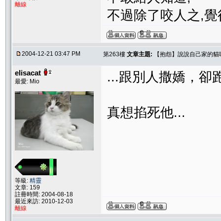
離線
不過除了咬人之,覺
2004-12-21 03:47 PM
第263樓
文章主題:
【抱怨】說說自己家的貓
elisacat
...跟別人撒嬌，卻
最愛: Mio
真想掐死他...
等級:
精靈
文章: 159
註冊時間: 2004-08-18
最近來訪: 2010-12-03
離線