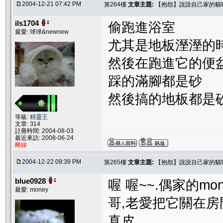
2004-12-21 07:42 PM
第264樓
文章主題:
【抱怨】說說自己家的貓
ils1704
偷跑進浴室
最愛: 球球&newnew
尤其是地板溼溼的
然後在跑進它的便
踩的滿腳都是砂
然後搞的地板都是砂的時
等級:
精靈王
文章: 314
註冊時間: 2004-08-03
最近來訪: 2008-06-24
離線
2004-12-22 09:39 PM
第265樓
文章主題:
【抱怨】說說自己家的貓
blue0928
喔 喔~~.偶家的m
最愛: money
哥,老愛把它關在房門外....
真皮