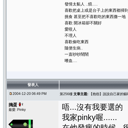
發情太黏人 ..煩.....
喜歡把桌上或是台子上的東西都掃
挑食 甚至把不喜歡吃的東西撒一地
喜歡 開冰箱卻不關好
愛咬人
不理人
喜歡偷吃東西
隨便生病..
一直吵吵鬧鬧
嗜血....
發表人
2004-12-20 06:49 PM
第256樓
文章主題:
【抱怨】說說自己家的貓
搗蛋
唔...沒有我要選的
最愛: Pinky
我家pinky喔......
在他發瘋的時候...