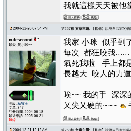
我就這樣天天被他當樹
2004-12-20 07:54 PM
第257樓
文章主題:
【抱怨】說說自己家的貓
cutesecond
我家 小咪 似乎到了
最愛: 黃小咪~~
每次 都狂咬我......
氣死我啦 手上都是一
長越大 咬人的力道越大
唉~~ 我的手 深
又尖又硬的~~~
等級:
精靈王
文章: 347
註冊時間: 2004-06-18
最近來訪: 2005-06-21
離線
2004-12-21 12:12 AM
第258樓
文章主題:
【抱怨】說說自己家的貓