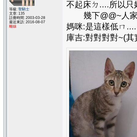
不起床ㄉ....所以
等級:
聖騎士
幾下@@~人家
文章: 135
註冊時間: 2003-03-28
最近來訪: 2016-08-07
媽咪:是這樣低ㄇ...
離線
庫吉:對對對對~(