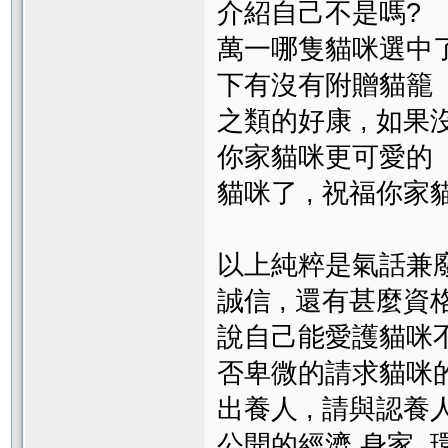
介紹自己不是嗎?
萬一哪隻貓咪選中了我
下有沒有附贈貓籠
之類的好康 , 如果
你家貓咪更可愛的
貓咪了 , 祝福你家
以上純粹是氣話兼廢
誠信 , 還有甚麼資
說自己能愛護貓咪不
否卑微的請求貓咪
出養人 , 請與認養
公開的經濟,身家, 