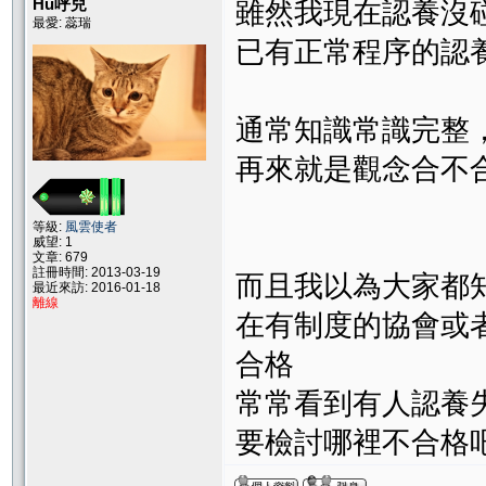
Hu呼兒
雖然我現在認養沒碰過
最愛: 蕊瑞
已有正常程序的認
通常知識常識完整
再來就是觀念合不
等級:
風雲使者
威望: 1
文章: 679
註冊時間: 2013-03-19
而且我以為大家都
最近來訪: 2016-01-18
離線
在有制度的協會或
合格
常常看到有人認養失敗就
要檢討哪裡不合格吧