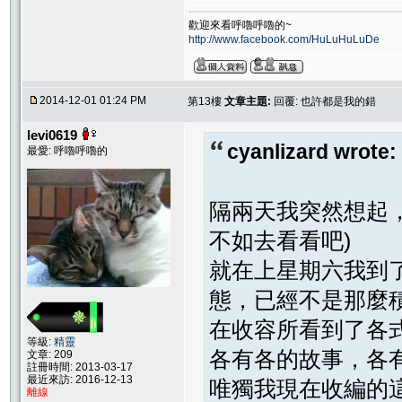
歡迎來看呼嚕呼嚕的~
http://www.facebook.com/HuLuHuLuDe
2014-12-01 01:24 PM
第13樓
文章主題:
回覆: 也許都是我的錯
levi0619
cyanlizard wrote:
最愛: 呼嚕呼嚕的
隔兩天我突然想起，
不如去看看吧)
就在上星期六我到
態，已經不是那麼
在收容所看到了各
等級:
精靈
各有各的故事，各
文章: 209
註冊時間: 2013-03-17
最近來訪: 2016-12-13
唯獨我現在收編的這
離線