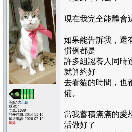
現在我完全能體會
如果能告訴我，還
慣例都是
許多組認養人同時
就算約好
去看貓的時間，也
備。
等級:
大天使
威望: 4
文章: 1688
當我蓄積滿滿的愛
註冊時間: 2014-11-16
最近來訪: 2026-07-19
活做好了
離線