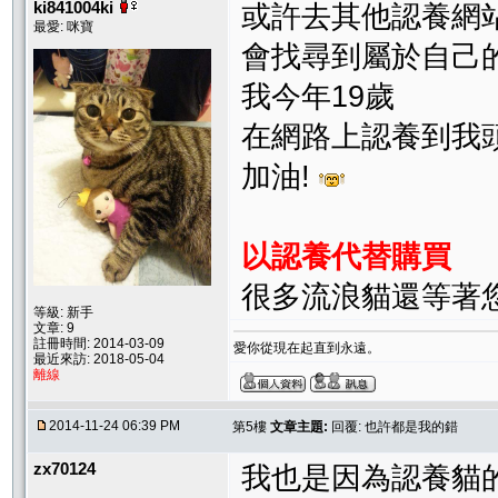
ki841004ki
或許去其他認養網
最愛: 咪寶
會找尋到屬於自己
我今年19歲
在網路上認養到我
加油!
以認養代替購買
很多流浪貓還等著
等級: 新手
文章: 9
註冊時間: 2014-03-09
愛你從現在起直到永遠。
最近來訪: 2018-05-04
離線
2014-11-24 06:39 PM
第5樓
文章主題:
回覆: 也許都是我的錯
zx70124
我也是因為認養貓