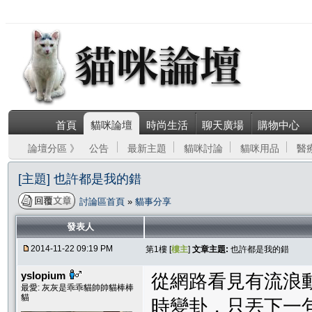
首頁
貓咪論壇
時尚生活
聊天廣場
購物中心
論壇分區 》
公告
最新主題
貓咪討論
貓咪用品
醫
[主題] 也許都是我的錯
討論區首頁
»
貓事分享
發表人
2014-11-22 09:19 PM
第1樓 [
樓主
]
文章主題:
也許都是我的錯
yslopium
從網路看見有流浪
最愛: 灰灰是乖乖貓帥帥貓棒棒
貓
時變卦，只丟下一