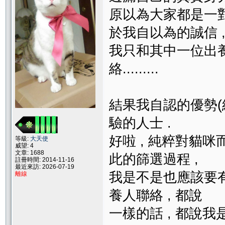
原以為大家都是一對
於我自以為的誠信 
我只和其中一位出
絡.........
結果我自認的優勢(經
驗的人士 .
好啦 , 純粹對貓咪
等級:
大天使
威望: 4
文章: 1688
此的篩選過程 ,
註冊時間: 2014-11-16
最近來訪: 2026-07-19
我是不是也應該要
離線
養人聯絡 , 都說
一樣的話 , 都說我