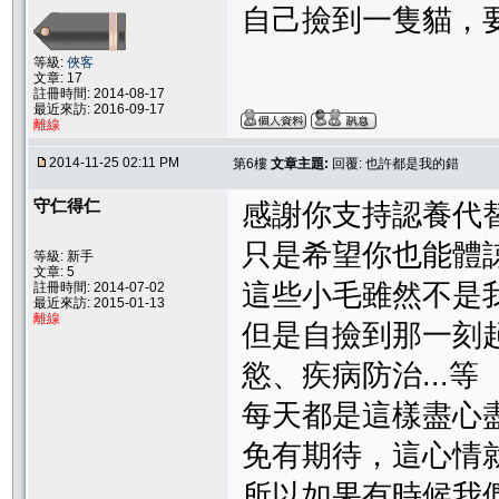
自己撿到一隻貓，
等級:
俠客
文章: 17
註冊時間: 2014-08-17
最近來訪: 2016-09-17
離線
2014-11-25 02:11 PM
第6樓
文章主題:
回覆: 也許都是我的錯
守仁得仁
感謝你支持認養代
只是希望你也能體
等級: 新手
文章: 5
這些小毛雖然不是
註冊時間: 2014-07-02
最近來訪: 2015-01-13
離線
但是自撿到那一刻
慾、疾病防治...等
每天都是這樣盡心
免有期待，這心情
所以如果有時候我