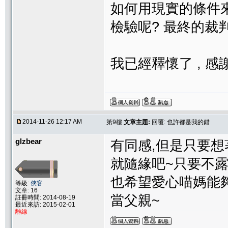
如何用現實的條件
檢驗呢? 最終的裁
我已經釋懷了 , 感謝大
2014-11-26 12:17 AM
第9樓
文章主題:
回覆: 也許都是我的錯
glzbear
有同感,但是只要
就隨緣吧~只要不露
也希望愛心喵媽能
等級:
俠客
文章: 16
當父親~
註冊時間: 2014-08-19
最近來訪: 2015-02-01
離線