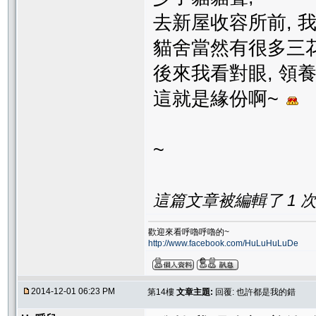
去新屋收容所前, 
貓舍當然有很多三
後來我看對眼, 領
這就是緣份啊~
~
這篇文章被編輯了 1 次. 
歡迎來看呼嚕呼嚕的~
http://www.facebook.com/HuLuHuLuDe
2014-12-01 06:23 PM
第14樓
文章主題:
回覆: 也許都是我的錯