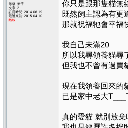
你只是跟那隻貓無
等級: 新手
文章: 2
既然飼主認為有更
註冊時間: 2014-06-19
最近來訪: 2015-04-10
離線
那就祝福牠會幸福快
我自己未滿20
所以我尋領養貓尋了
但我也不曾有過買貓的
現在我領養回來的
已是家中老大T___T
真的愛貓 就別放棄
我也是經歷許多挫敗