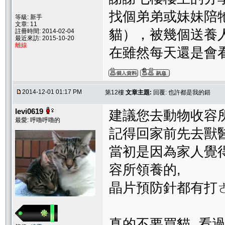
找個弟弟或妹妹陪
等級: 新手
文章: 11
貓），被幾個送養
註冊時間: 2014-02-04
最近來訪: 2015-10-20
離線
在雖然每天還是會
2014-12-01 01:17 PM
第12樓
文章主題:
回覆: 也許都是我的錯
levi0619
建議您去動物收容
最愛: 呼嚕呼嚕的
記得回家前先去獸
當初是因為家人覺
容所領養的,
晶片預防針都有打ㄜ
真的不要買貓, 看