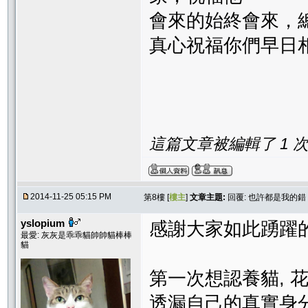
會來的始終會來，總
真心祝福你們早日相遇!!!!!
這篇文章被編輯了 1 次. 
2014-11-25 05:15 PM
第8樓 [
樓主
]
文章主題:
回覆: 也許都是我的錯
yslopium
感謝大家如此踴躍的開
最愛: 灰灰是乖乖貓帥帥貓棒棒
貓
第一次想認養貓, 
透漏自己的真實身分