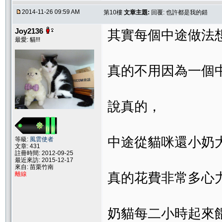
2014-11-26 09:59 AM
第10樓
文章主題:
回覆: 也許都是我的錯
Joy2136
其實每個中途做法
最愛: 貓!!!
真的不用因為一個
說真的，
中途從貓咪還小奶
等級:
風雲使者
文章: 431
註冊時間: 2012-09-25
最近來訪: 2015-12-17
來自: 苗栗竹南
真的花費非常多心
離線
奶貓每二小時起來