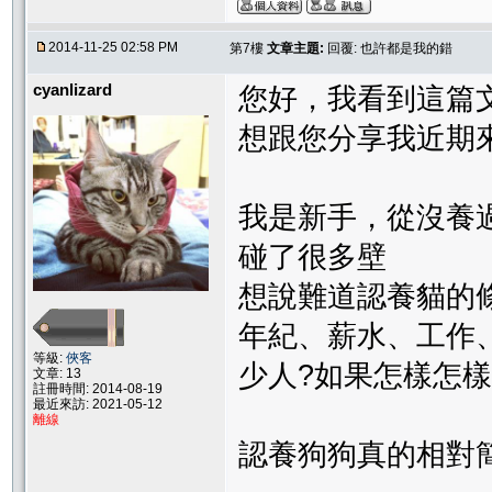
2014-11-25 02:58 PM
第7樓
文章主題:
回覆: 也許都是我的錯
cyanlizard
您好，我看到這篇
想跟您分享我近期
我是新手，從沒養
碰了很多壁
想說難道認養貓的
年紀、薪水、工作
等級:
俠客
少人?如果怎樣怎樣的
文章: 13
註冊時間: 2014-08-19
最近來訪: 2021-05-12
離線
認養狗狗真的相對