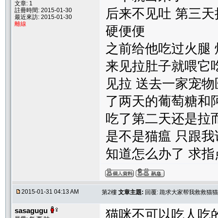
文章: 1
后来不见吐 第三天
註冊時間: 2015-01-30
最近來訪: 2015-01-30
離線
硬便便
之前给他吃过火腿 烤
来见拉肚子就喂它
见拉 送去一家宠物
了两天的葡萄糖和
吃了第二天还是拉
是不是猫瘟 只跟我
知道怎么办了 求指
2015-01-31 04:13 AM
第2樓
文章主題:
回覆: 跪求大家帮我救救猫猫
sasagugu
猫咪不可以吃人吃