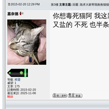
2015-02-20 12:29 PM
第3樓
文章主題:
回覆: 跪求大家帮我救救猫猫
嘉奈德
你想毒死猫阿 我这
又盐的 不死 也半
等級:
精靈
威望: 1
文章: 175
註冊時間: 2015-02-20
最近來訪: 2025-11-06
離線