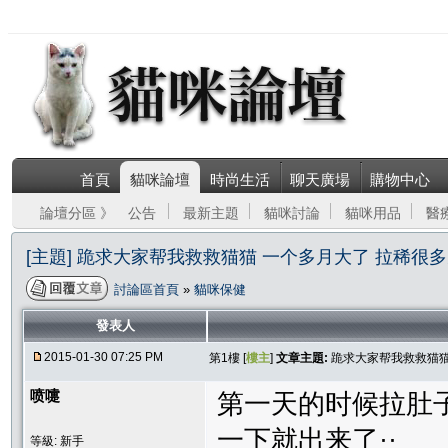
首頁
貓咪論壇
時尚生活
聊天廣場
購物中心
論壇分區 》
公告
最新主題
貓咪討論
貓咪用品
醫
[主題] 跪求大家帮我救救猫猫 一个多月大了 拉稀很
討論區首頁
»
貓咪保健
發表人
2015-01-30 07:25 PM
第1樓 [
樓主
]
文章主題:
跪求大家帮我救救猫猫
喷嚏
第一天的时候拉肚子
一下就出来了··
等級: 新手