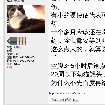
最愛: 每,西,咕
伤。
有小的硬便便代表
药。
一个多月应该还在
药，除虫都要等到
这么点大的，就算
等級:
聖騎士
威望: 1
文章: 149
了。
註冊時間: 2014-07-05
最近來訪: 2016-06-09
來自: USA
空腹3~5小时后
離線
20周以下幼猫罐头
为什么不先百度再
http://facebook.com/Nola.Hsu