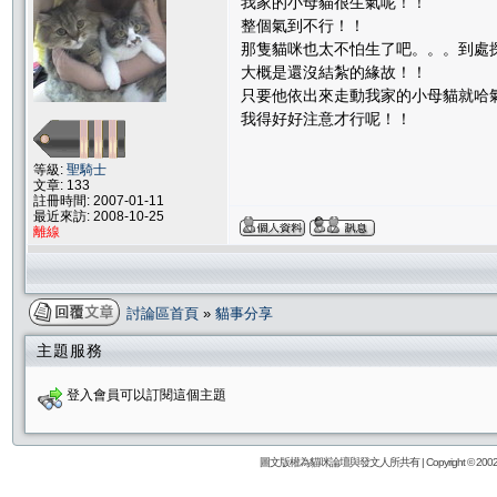
我家的小母貓很生氣呢！！
整個氣到不行！！
那隻貓咪也太不怕生了吧。。。到處
大概是還沒結紮的緣故！！
只要他依出來走動我家的小母貓就哈
我得好好注意才行呢！！
等級:
聖騎士
文章: 133
註冊時間: 2007-01-11
最近來訪: 2008-10-25
離線
討論區首頁
»
貓事分享
主題服務
登入會員可以訂閱這個主題
圖文版權為貓咪論壇與發文人所共有 | Copyright © 2002