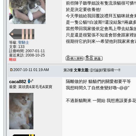
前些陣子聽學姐說有隻流浪貓很可憐!
於是決定要收養他!
今天學姐給我回覆說禮拜五貓咪就會來
是一隻公貓!!白波斯!!還沒結紮!!兩歲
當然帶回我家後依定會馬上帶去結紮的
只是還是很緊張不知道會部會跟家裡的
很期待它的到來~~希望他到我家來會
等級:
聖騎士
文章: 133
註冊時間: 2007-01-11
最近來訪: 2008-10-25
離線
2007-10-11 01:19 AM
第2樓
文章主題:
[討論]好緊張唷~~!!
caca882
隔離做的好 貓貓們的關愛都要平等
最愛: 菜頭貴&菜毛毛&菜寶
我想時間久了自然會變好嚕~@@"
不過新貓剛來 一開始 我想應該要多花