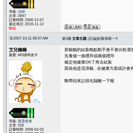
等級:
法師
文章: 3947
註冊時間: 2006-12-07
最近來訪: 2016-11-12
離線
2007-10-11 06:57 AM
第3樓
文章主題:
[討論]好緊張唷~~!!
艾兒幽幽
新貓貓的結紮晚點動手會不會比較適
最愛: MO講和波卡
先養個一個禮拜或兩個禮拜
確定他健康OK了再去結紮
因為他是流浪貓...在健康方面或許
剛帶回來記得先隔離一下喔
等級:
風雲使者
文章: 550
註冊時間: 2006-02-02