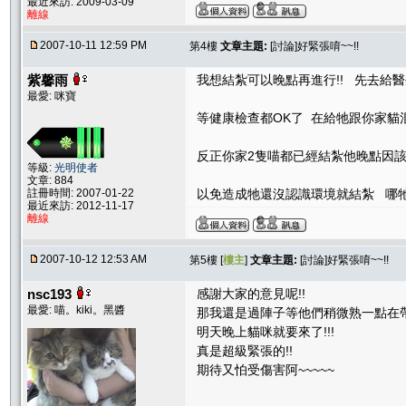
最近來訪: 2009-03-09
離線
2007-10-11 12:59 PM
第4樓
文章主題:
[討論]好緊張唷~~!!
紫馨雨
我想結紮可以晚點再進行!! 先去給
最愛: 咪寶
等健康檢查都OK了 在給牠跟你家貓
反正你家2隻喵都已經結紮他晚點因
等級:
光明使者
文章: 884
註冊時間: 2007-01-22
以免造成牠還沒認識環境就結紮 哪
最近來訪: 2012-11-17
離線
2007-10-12 12:53 AM
第5樓 [
樓主
]
文章主題:
[討論]好緊張唷~~!!
nsc193
感謝大家的意見呢!!
最愛: 喵。kiki。黑醬
那我還是過陣子等他們稍微熟一點在帶
明天晚上貓咪就要來了!!!
真是超級緊張的!!
期待又怕受傷害阿~~~~~