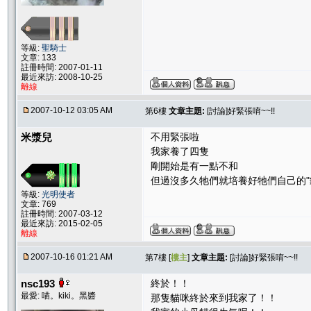
等級:
聖騎士
文章: 133
註冊時間: 2007-01-11
最近來訪: 2008-10-25
離線
2007-10-12 03:05 AM
第6樓
文章主題:
[討論]好緊張唷~~!!
米漿兒
不用緊張啦
我家養了四隻
剛開始是有一點不和
但過沒多久牠們就培養好牠們自己的"
等級:
光明使者
文章: 769
註冊時間: 2007-03-12
最近來訪: 2015-02-05
離線
2007-10-16 01:21 AM
第7樓 [
樓主
]
文章主題:
[討論]好緊張唷~~!!
nsc193
終於！！
最愛: 喵。kiki。黑醬
那隻貓咪終於來到我家了！！