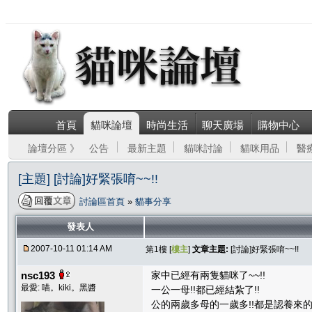
首頁
貓咪論壇
時尚生活
聊天廣場
購物中心
論壇分區 》
公告
最新主題
貓咪討論
貓咪用品
醫
[主題] [討論]好緊張唷~~!!
討論區首頁
»
貓事分享
發表人
2007-10-11 01:14 AM
第1樓 [
樓主
]
文章主題:
[討論]好緊張唷~~!!
nsc193
家中已經有兩隻貓咪了~~!!
最愛: 喵。kiki。黑醬
一公一母!!都已經結紮了!!
公的兩歲多母的一歲多!!都是認養來的!