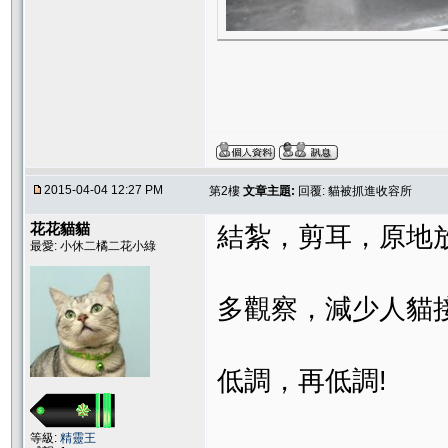
2015-04-04 12:27 PM
第2樓
文章主題:
回覆: 貓被抓進收容所
花花貓貓
結紮，剪耳，原地
最愛: 小休二橘二花小綠
多觀察，減少人貓
低調，再低調!
等級:
精靈王