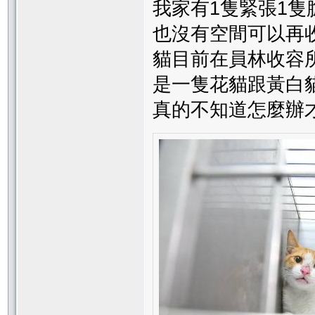
我家有1隻緊張1隻
也沒有空間可以再
貓目前在員林收容
是一隻花貓跟黃白
真的不知道怎麼辦