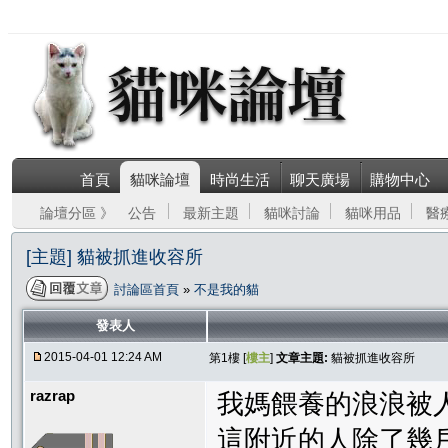
首頁
貓咪論壇
時尚生活
聊天廣場
購物中心
論壇分區 》
公告
最新主題
貓咪討論
貓咪用品
醫
[主題] 貓被抓進收容所
討論區首頁
»
不是我的貓
發表人
2015-04-01 12:24 AM
第1樓 [
樓主
]
文章主題:
貓被抓進收容所
razrap
我媽餵養的浪浪被
這附近的人除了幾