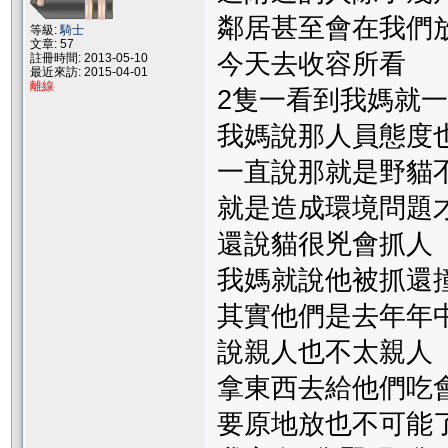
鄰居甚至會在我們
等級:
騎士
文章: 57
今天去收容所看
註冊時間: 2013-05-10
最近來訪: 2015-04-01
離線
2隻一看到我媽就
我媽說那人員態度
一直說那就是野貓
就是造成環境問題
還說貓很兇會抓人
我媽就說他被抓還
其實他們是去年年
說親人也不太親人
拿東西去給他們吃
要原地放也不可能