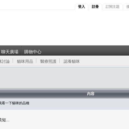
登入
註冊
訂閱主題
聊天廣場
購物中心
咪討論
貓咪用品
醫療照護
認養貓咪
內容
我看一下貓咪的品種
...