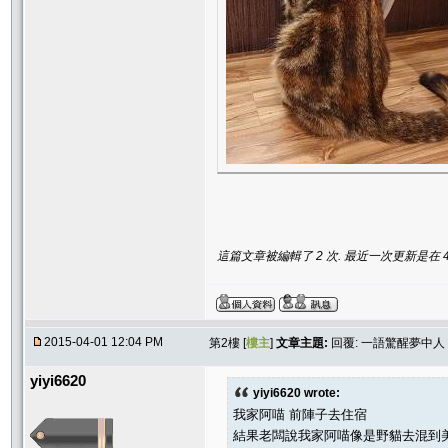
這篇文章被編輯了 2 次. 最近一次更新是在 4/1/
2015-04-01 12:04 PM
第2樓 [
樓主
]
文章主題:
回覆: 一語驚醒夢中
yiyi6620
yiyi6620 wrote:
我家阿喵 前陣子去住宿
結果老闆說我家阿喵像是野貓去混到美短