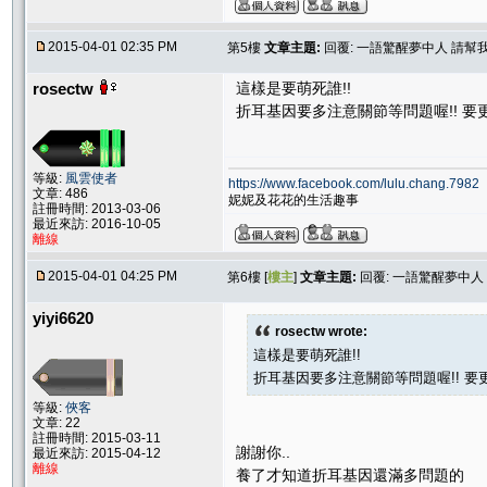
2015-04-01 02:35 PM
第5樓
文章主題:
回覆: 一語驚醒夢中人 請
rosectw
這樣是要萌死誰!!
折耳基因要多注意關節等問題喔!! 要
等級:
風雲使者
https://www.facebook.com/lulu.chang.7982
文章: 486
妮妮及花花的生活趣事
註冊時間: 2013-03-06
最近來訪: 2016-10-05
離線
2015-04-01 04:25 PM
第6樓 [
樓主
]
文章主題:
回覆: 一語驚醒夢中
yiyi6620
rosectw wrote:
這樣是要萌死誰!!
折耳基因要多注意關節等問題喔!! 要
等級:
俠客
文章: 22
註冊時間: 2015-03-11
謝謝你..
最近來訪: 2015-04-12
離線
養了才知道折耳基因還滿多問題的