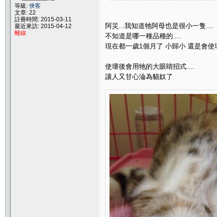
等級:
俠客
文章: 22
註冊時間: 2015-03-11
阿災...我知道牠阿母也是很小一隻....
最近來訪: 2015-04-12
離線
不知道是哪一種品種的....
現在都一歲1個月了 小歸小 還是會使壞 
使壞後會用牠的大眼睛招式....
讓人又甘心淪為貓奴了