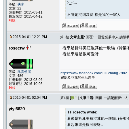
>_<...
等級:
俠客
文章: 22
註冊時間: 2015-03-11
不管她混到甚麼 都是我的一家人
最近來訪: 2015-04-12
離線
2015-04-01 12:21 PM
第3樓
文章主題:
回覆: 一語驚醒夢中人 請
rosectw
看來是折耳美短混其他一般貓. (骨架
看起來還是很可愛呀..
等級:
風雲使者
https://www.facebook.com/lulu.chang.7982
文章: 486
妮妮及花花的生活趣事
註冊時間: 2013-03-06
最近來訪: 2016-10-05
離線
2015-04-01 02:04 PM
第4樓 [
樓主
]
文章主題:
回覆: 一語驚醒夢中
yiyi6620
rosectw wrote:
看來是折耳美短混其他一般貓. (骨架
看起來還是很可愛呀..