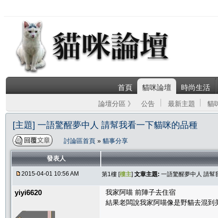
首頁
貓咪論壇
時尚生活
論壇分區 》
公告
最新主題
貓
[主題] 一語驚醒夢中人 請幫我看一下貓咪的品種
討論區首頁
»
貓事分享
發表人
2015-04-01 10:56 AM
第1樓 [
樓主
]
文章主題:
一語驚醒夢中人 請幫
yiyi6620
我家阿喵 前陣子去住宿
結果老闆說我家阿喵像是野貓去混到美短