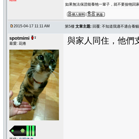
如果無法保證能養牠一輩子，就不要撿牠回家.
2015-04-17 11:11 AM
第5樓
文章主題:
回覆: 不知道我適不適合養貓
spotmimi
與家人同住，他們
最愛: 花捲