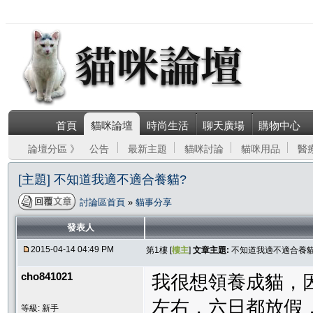
首頁
貓咪論壇
時尚生活
聊天廣場
購物中心
論壇分區 》
公告
最新主題
貓咪討論
貓咪用品
醫
[主題] 不知道我適不適合養貓?
討論區首頁
»
貓事分享
發表人
2015-04-14 04:49 PM
第1樓 [
樓主
]
文章主題:
不知道我適不適合養貓
cho841021
我很想領養成貓，因
左右，六日都放假，
等級: 新手