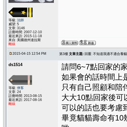
等級:
法師
威望: 5
文章: 3146
註冊時間: 2007-12-10
最近來訪: 2015-11-18
來自: 美國德州達拉斯
離線
2015-04-15 12:54 PM
第3樓
文章主題:
回覆: 不知道我適不適合養貓
ds1514
請問6~7點回家的
如果會的話時間上
只有自己照顧和陪
等級:
俠客
文章: 24
大大10點回家後
註冊時間: 2013-08-15
最近來訪: 2017-08-16
離線
可以的話也要考慮
畢竟貓貓壽命有1