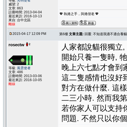
等級:
光明使者
威望: 2
文章: 863
註冊時間: 2013-04-04
💖 執捲之手，與捲偕老 💖
最近來訪: 2016-10-13
來自: 台中北區
離線
2015-04-17 12:09 PM
第6樓
文章主題:
回覆: 不知道我適不適合養貓
rosectw
人家都說貓很獨立,
開始只養一隻時, 
晚上六七點才會到家
等級:
風雲使者
文章: 486
這二隻感情也沒好到
註冊時間: 2013-03-06
最近來訪: 2016-10-05
離線
對方在做什麼. 這
二三小時. 然而我
若你家人可以支持你
問題. 不然只以你