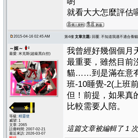
喲
就看大大怎麼評估
2015-04-16 02:45 AM
第4樓
文章主題:
回覆: 不知道我適不適合養貓
～姬～
我曾經好幾個個月
最愛: 米克斯(超級黑白控)
最重要，雖然目前
貓……到是滿在意有
班-10睡覺-2(上
但！前提，如果真
比較需要人陪。
等級:
精靈使
威望: 1
文章: 2065
這篇文章被編輯了 1 次. 
註冊時間: 2007-02-21
最近來訪: 2026-03-07
離線