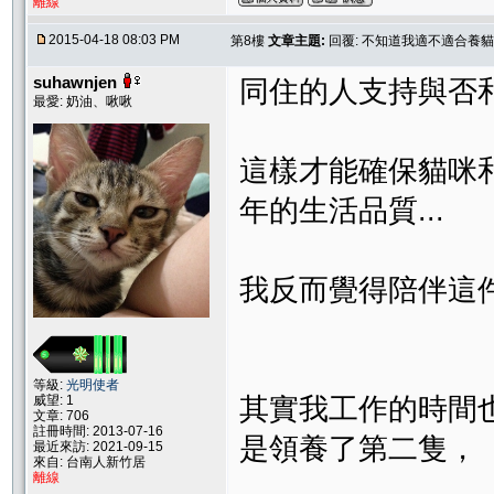
離線
2015-04-18 08:03 PM
第8樓
文章主題:
回覆: 不知道我適不適合養貓
suhawnjen
同住的人支持與否
最愛: 奶油、啾啾
這樣才能確保貓咪
年的生活品質...
我反而覺得陪伴這件
等級:
光明使者
其實我工作的時間
威望: 1
文章: 706
註冊時間: 2013-07-16
是領養了第二隻，
最近來訪: 2021-09-15
來自: 台南人新竹居
離線