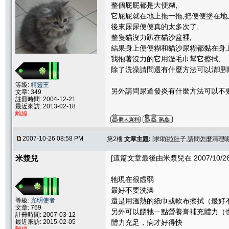
整個屁屁都是大便糊,
它屁屁就在地上拖一拖,把便便塗在地
後來尿尿便便真的太多次了,
整隻貓沒力趴在貓沙盆裡,
結果身上便便糊和貓沙尿糊都黏在身上
我抱著沒力的它用溼毛巾幫它擦拭,
除了洗澡請問還有什麼方法可以清理
等級:
精靈王
另外請問尿道發炎有什麼方法可以不要
文章: 349
註冊時間: 2004-12-21
最近來訪: 2013-02-18
離線
2007-10-26 08:58 PM
第2樓
文章主題:
[求助]拉肚子,請問怎麼清理呢
米漿兒
[這篇文章最後由米漿兒在 2007/10/26 
牠現在很虛弱
最好不要洗澡
等級:
光明使者
還是用溫熱的紙巾或軟布擦拭（最好
文章: 769
另外可以餵牠ㄧ點營養膏補充體力（
註冊時間: 2007-03-12
最近來訪: 2015-02-05
體力充足，病才好得快