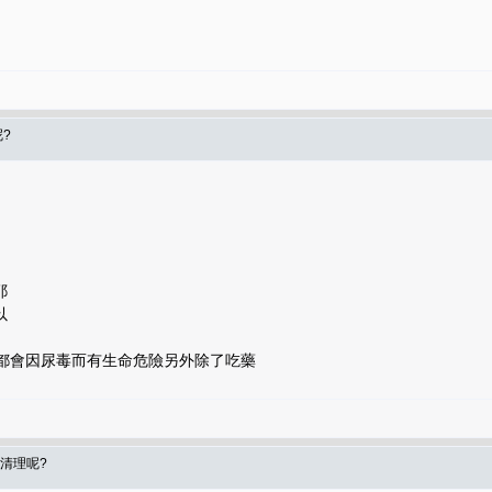
?
耶
以
尿都會因尿毒而有生命危險另外除了吃藥
麼清理呢?