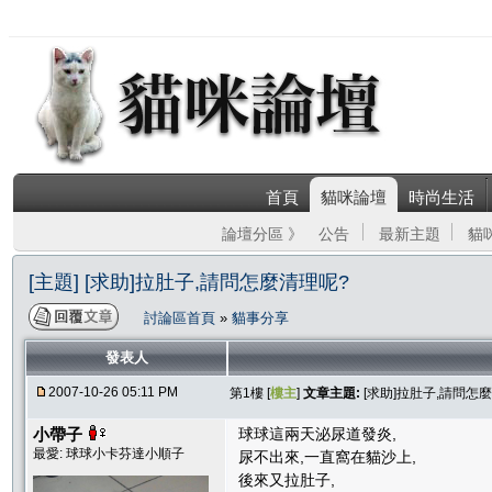
首頁
貓咪論壇
時尚生活
論壇分區 》
公告
最新主題
貓
[主題] [求助]拉肚子,請問怎麼清理呢?
討論區首頁
»
貓事分享
發表人
2007-10-26 05:11 PM
第1樓 [
樓主
]
文章主題:
[求助]拉肚子,請問怎
小帶子
球球這兩天泌尿道發炎,
最愛: 球球小卡芬達小順子
尿不出來,一直窩在貓沙上,
後來又拉肚子,