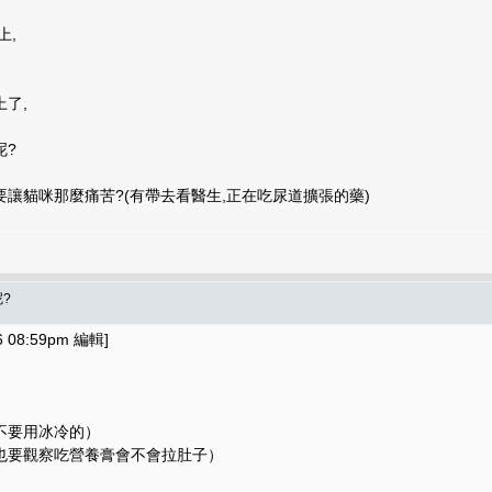
上,
了,
呢?
讓貓咪那麼痛苦?(有帶去看醫生,正在吃尿道擴張的藥)
?
08:59pm 編輯]
不要用冰冷的）
也要觀察吃營養膏會不會拉肚子）