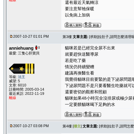
離線
還有最近天氣轉涼
要注意幫牠保暖
以免病上加病
2007-10-27 01:01 PM
第3樓
文章主題:
[求助]拉肚子,請問怎麼清理呢
anniehuang
貓咪若是已經完全尿不出來
最愛: 三隻心肝寶貝
就要趕快送醫導尿
若是吃了藥
情況仍持續變糟
建議再換醫生看
等級:
法王
我覺得貓咪目前要緊的是下泌尿問題
威望: 5
文章: 6010
下泌尿問題不是只要看醫生吃藥就可
註冊時間: 2005-03-14
還要密切的觀察和照顧
最近來訪: 2022-11-19
離線
貓咪如果48小時完全沒排尿或極少
一定要餵貓咪喝下足夠的水
2007-10-27 03:08 PM
第4樓 [
樓主
]
文章主題:
[求助]拉肚子,請問怎