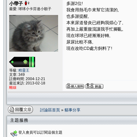
小帶子
多謝2位!
最愛: 球球小卡芬達小順子
我會用熱毛巾來幫它清潔的,
也多謝提醒,
本來尿道發炎已經夠我煩心了,
再加上嚴重腹瀉讓我手忙腳亂,
現在球球已經漸漸好轉,
尿尿比較不痛,
現在改吃CD處方飼料了!
等級:
精靈王
文章: 349
註冊時間: 2004-12-21
最近來訪: 2013-02-18
離線
討論區首頁
»
貓事分享
主題服務
登入會員可以訂閱這個主題