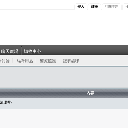
登入
註冊
訂閱主題
聊天廣場
購物中心
咪討論
貓咪用品
醫療照護
認養貓咪
內容
麼清理呢?