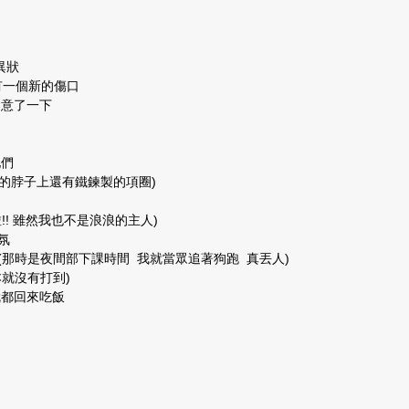
異狀
有一個新的傷口
留意了一下
他們
的脖子上還有鐵鍊製的項圈)
狗啦!! 雖然我也不是浪浪的主人)
氛
(那時是夜間部下課時間 我就當眾追著狗跑 真丟人)
就沒有打到)
就都回來吃飯