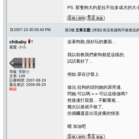
PS: 那隻狗大約是拉不拉多成犬的大
2007-10-30 06:40 PM
第2樓
文章主題:
[求助] 有沒有讓狗不敢靠近
chibaby
追著狗跑,很好玩的畫面...
最愛: 小小.
我以前教我們家狗都是這樣的,
試試看好了...
等級:
聖騎士
例如:尿在沙發上
文章: 149
註冊時間: 2007-08-19
最近來訪: 2009-08-20
做法:拉狗的頭到她的尿旁邊,
離線
問她:可以嗎 = = 可以這樣做嗎?
然後邊打屁股... 不斷重複...
幾次以後就不敢了,
但偶爾還是出現皮癢的情形.
嗯 加油吧