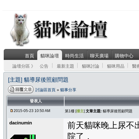
首頁
貓咪論壇
時尚生活
聊天廣場
購物中心
論壇分區 》
公告
最新主題
貓咪討論
貓咪用品
醫
[主題] 貓導尿後照顧問題
討論區首頁
»
貓事分享
發表人
2015-05-23 10:50 AM
第1樓 [
樓主
]
文章主題:
貓導尿後照顧問題
dacinumin
前天貓咪晚上尿不
院了，