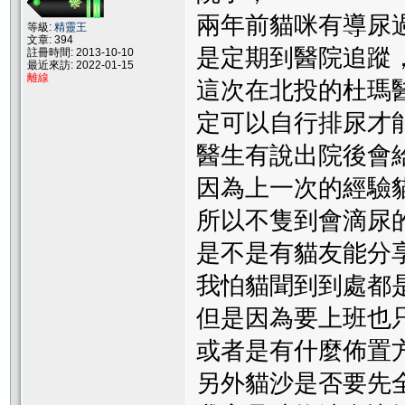
兩年前貓咪有導尿
等級:
精靈王
文章: 394
是定期到醫院追蹤
註冊時間: 2013-10-10
最近來訪: 2022-01-15
離線
這次在北投的杜瑪醫
定可以自行排尿才
醫生有說出院後會
因為上一次的經驗
所以不隻到會滴尿
是不是有貓友能分
我怕貓聞到到處都
但是因為要上班也
或者是有什麼佈置
另外貓沙是否要先