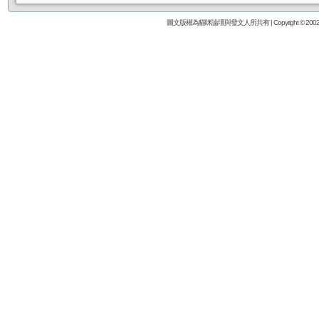
圖文版權為貓咪論壇與發文人所共有 | Copyright © 2002