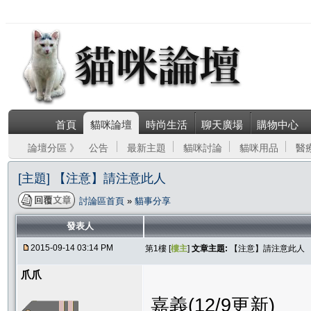
首頁
貓咪論壇
時尚生活
聊天廣場
購物中心
論壇分區 》
公告
最新主題
貓咪討論
貓咪用品
醫
[主題] 【注意】請注意此人
討論區首頁
»
貓事分享
發表人
2015-09-14 03:14 PM
第1樓 [
樓主
]
文章主題:
【注意】請注意此人
爪爪
嘉義(12/9更新)