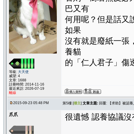
巴又有
何用呢？但是話又
如果
沒有就是廢紙一張
養貓
的「仁人君子」傷
等級:
大天使
威望: 4
文章: 1688
註冊時間: 2014-11-16
最近來訪: 2026-07-19
離線
2015-09-23 05:48 PM
第5樓 [
樓主
]
文章主題:
回覆: 【求助】被認養
爪爪
很遺憾 認養協議沒