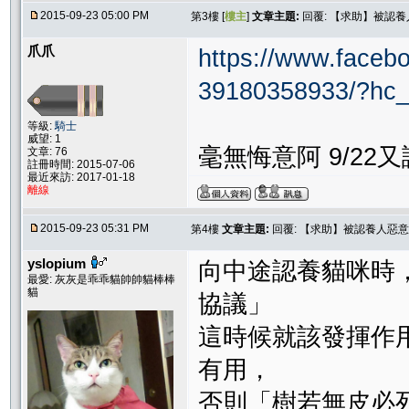
2015-09-23 05:00 PM
第3樓 [
樓主
]
文章主題:
回覆: 【求助】被認
爪爪
https://www.faceb
39180358933/?hc_l
等級:
騎士
威望: 1
毫無悔意阿 9/2
文章: 76
註冊時間: 2015-07-06
最近來訪: 2017-01-18
離線
2015-09-23 05:31 PM
第4樓
文章主題:
回覆: 【求助】被認養人惡意
yslopium
向中途認養貓咪時
最愛: 灰灰是乖乖貓帥帥貓棒棒
貓
協議」
這時候就該發揮作
有用，
否則「樹若無皮必