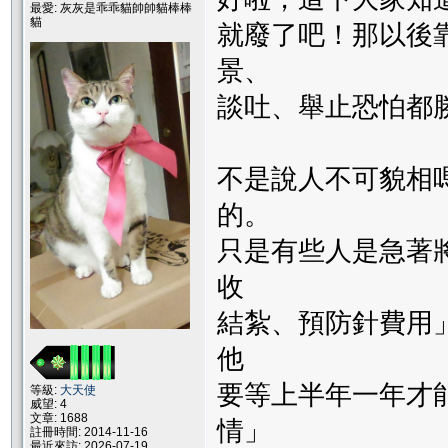
最愛: 灰灰是乖乖貓帥帥貓棒棒
貓
就廢了吧！那以後
景、
談吐、舉止恐怕都
不是說人不可貌相
的。
只是有些人是急著
收
結紮、預防針費用
他
要等上半年一年才
等級:
大天使
威望: 4
文章: 1688
情」
註冊時間: 2014-11-16
最近來訪: 2026-07-19