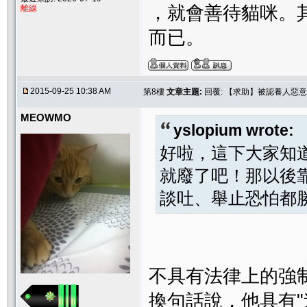
，就會善待貓咪。
離線
而已。
2015-09-25 10:38 AM
第8樓
文章主題:
回覆: 【求助】被認養人惡意
MEOWMO
yslopium wrote:
好啦，這下大家知
就廢了吧！那以後
談吐、舉止恐怕都
不具有法律上的強
換句話說，他具有"