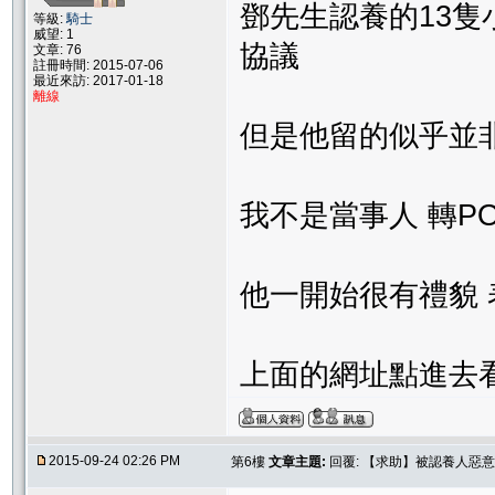
鄧先生認養的13隻
等級:
騎士
威望: 1
協議
文章: 76
註冊時間: 2015-07-06
最近來訪: 2017-01-18
離線
但是他留的似乎並
我不是當事人 轉P
他一開始很有禮貌 
上面的網址點進去
2015-09-24 02:26 PM
第6樓
文章主題:
回覆: 【求助】被認養人惡意