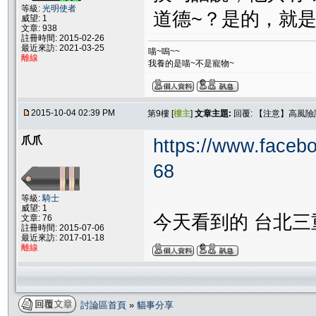
等級:
光明使者
道德~？是的，就
威望: 1
文章: 938
註冊時間: 2015-02-26
最近來訪: 2021-03-25
喵~嗚~~
離線
我養的是喵~不是寵物~
2015-10-04 02:39 PM
第9樓 [
樓主
]
文章主題:
回覆: 【注意】高風
爪爪
https://www.faceb
68
等級:
騎士
威望: 1
今天看到的 台北三
文章: 76
註冊時間: 2015-07-06
最近來訪: 2017-01-18
離線
討論區首頁
»
貓事分享