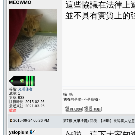
MEOWMO
這些協議在法律上連
並不具有實質上的
等級:
光明使者
威望: 1
喵~嗚~~
文章: 938
我養的是喵~不是寵物~
註冊時間: 2015-02-26
最近來訪: 2021-03-25
離線
2015-09-24 05:36 PM
第7樓
文章主題:
回覆: 【求助】被認養人惡意
yslopium
好啦，這下大家知