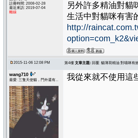
另外許多精油對貓
註冊時間: 2008-02-28
最近來訪: 2019-07-04
離線
生活中對貓咪有害
http://raincat.com.
option=com_k2&vi
2015-11-06 12:08 PM
第4樓
文章主題:
回覆: 貓薄荷精油 對喵咪有
wang710
我從來就不使用這
最愛: 三隻天使貓，門外還有...