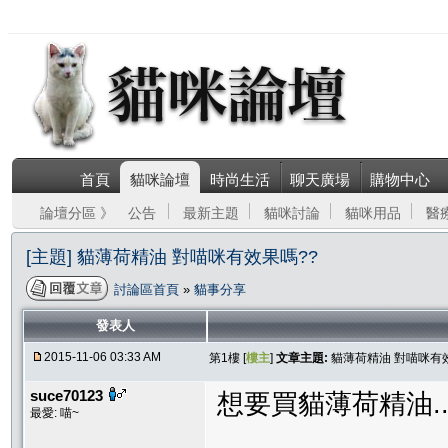
首頁
貓咪論壇
時尚生活
聊天廣場
購物中心
論壇分區 》
公告
最新主題
貓咪討論
貓咪用品
醫
[主題] 貓薄荷精油 對喵咪有效果嗎??
討論區首頁
»
貓事分享
發表人
2015-11-06 03:33 AM
第1樓 [
樓主
]
文章主題:
貓薄荷精油 對喵咪有
suce70123
想要買貓薄荷精油..
最愛: 喵~