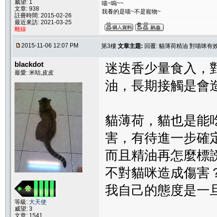
威望: 1
喵~嗚~~
文章: 938
我養的是喵~不是寵物~
註冊時間: 2015-02-26
最近來訪: 2021-03-25
離線
2015-11-06 12:07 PM
第3樓
文章主題:
回覆: 貓薄荷精油 對喵咪有
blackdot
迷迭香少量食入，
最愛: 米咕,皮皮
油，長期接觸是會
貓薄荷，貓也是能
害，有待進一步確
而且精油再怎麼標
不對貓咪造成傷害
我自己的態度是一
等級:
大天使
威望: 3
文章: 1541