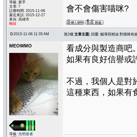
等級: 新手
會不會傷害喵咪?
文章: 7
註冊時間: 2015-11-06
最近來訪: 2015-12-27
來自: 高雄市
離線
2015-11-06 11:35 AM
第2樓
文章主題:
回覆: 貓薄荷精油 對喵咪有
MEOWMO
看成分與製造商吧
如果有良好信譽或
不過，我個人是對於
這種東西，如果有
等級:
光明使者